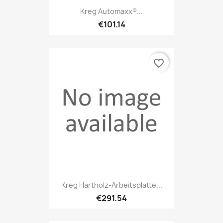
Kreg Automaxx®...
€101.14
favorite_border
Kreg Hartholz-Arbeitsplatte...
€291.54