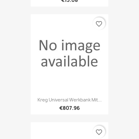
favorite_border
Kreg Universal Werkbank Mit...
€807.96
favorite_border