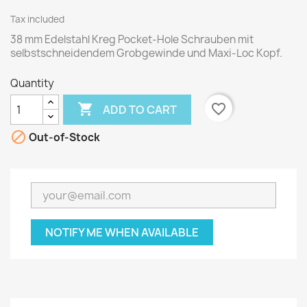
Tax included
38 mm Edelstahl Kreg Pocket-Hole Schrauben mit
selbstschneidendem Grobgewinde und Maxi-Loc Kopf.
Quantity

favorite_border
ADD TO CART

Out-of-Stock
NOTIFY ME WHEN AVAILABLE