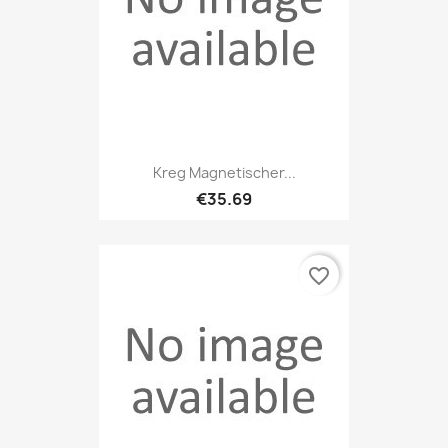
Kreg Magnetischer...
€35.69
favorite_border