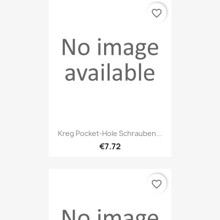
favorite_border
Kreg Pocket-Hole Schrauben...
€7.72
favorite_border