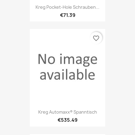
Kreg Pocket-Hole Schrauben...
€71.39
favorite_border
Kreg Automaxx® Spanntisch
€535.49