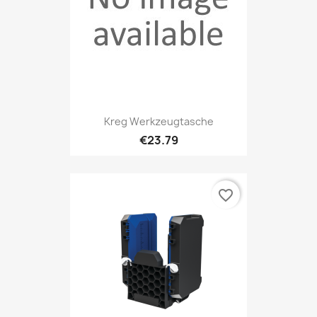
Kreg Werkzeugtasche
€23.79
favorite_border