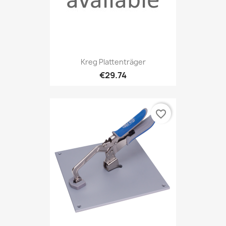
Kreg Plattenträger
€29.74
favorite_border