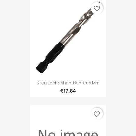
favorite_border
Kreg Lochreihen-Bohrer 5 Mm
€17.84
favorite_border