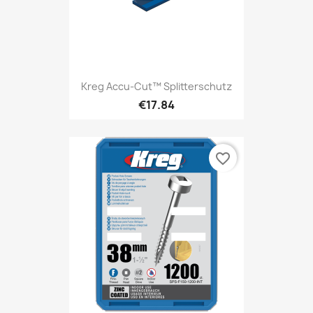
Kreg Accu-Cut™ Splitterschutz
€17.84
favorite_border