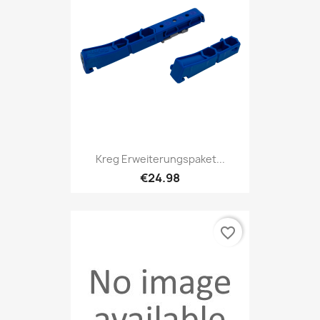
Kreg Erweiterungspaket...
€24.98
favorite_border