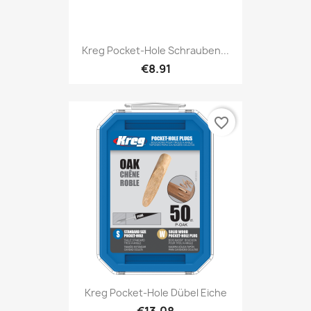
Kreg Pocket-Hole Schrauben...
€8.91
favorite_border
Kreg Pocket-Hole Dübel Eiche
€13.08