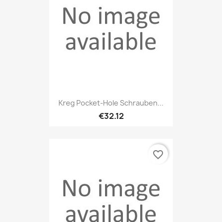
Kreg Pocket-Hole Schrauben...
€32.12
favorite_border