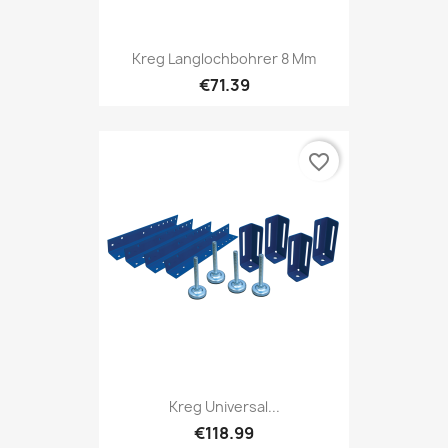
Kreg Langlochbohrer 8 Mm
€71.39
favorite_border
Kreg Universal...
€118.99