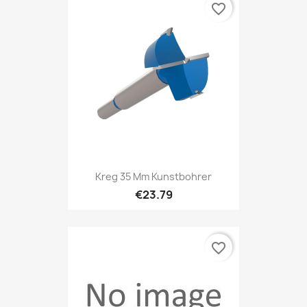
favorite_border
Kreg 35 Mm Kunstbohrer
€23.79
favorite_border