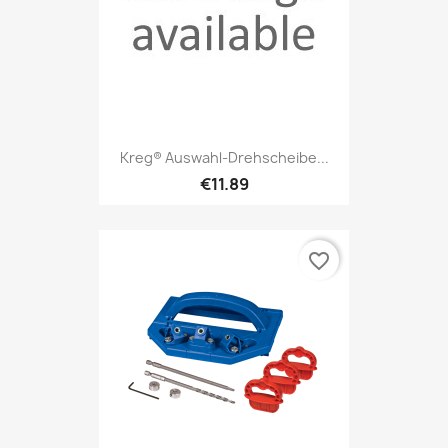
Kreg® Auswahl-Drehscheibe...
€11.89
favorite_border