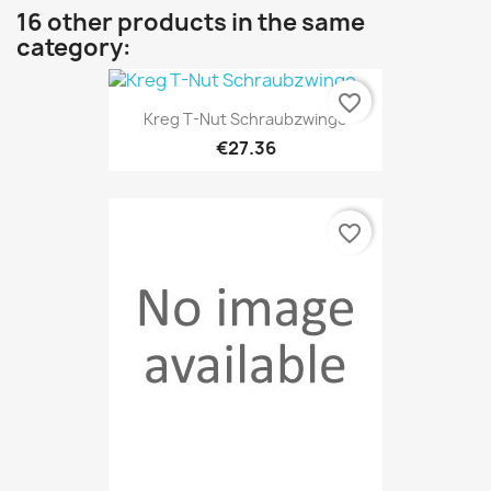
16 other products in the same
category:
favorite_border
Kreg T-Nut Schraubzwinge
€27.36
favorite_border