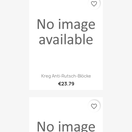
favorite_border
Kreg Anti-Rutsch-Blöcke
€23.79
favorite_border