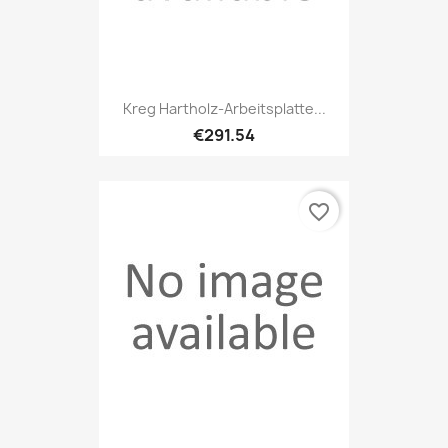
Kreg Hartholz-Arbeitsplatte...
€291.54
favorite_border