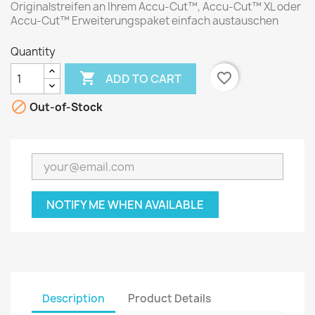
Originalstreifen an Ihrem Accu-Cut™, Accu-Cut™ XL oder
Accu-Cut™ Erweiterungspaket einfach austauschen
Quantity

favorite_border
ADD TO CART

Out-of-Stock
NOTIFY ME WHEN AVAILABLE
Description
Product Details