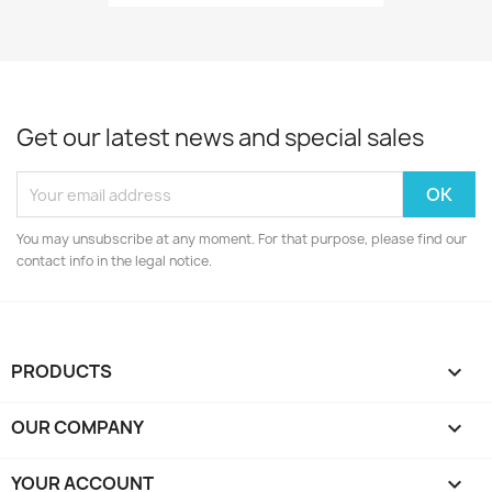
Get our latest news and special sales
You may unsubscribe at any moment. For that purpose, please find our
contact info in the legal notice.
PRODUCTS

OUR COMPANY

YOUR ACCOUNT
