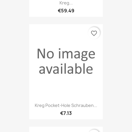
Kreg...
€59.49
favorite_border
Kreg Pocket-Hole Schrauben...
€7.13