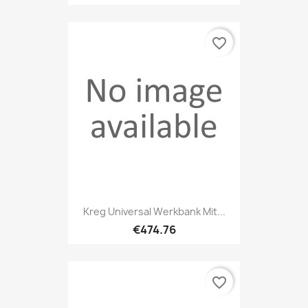
favorite_border
Kreg Universal Werkbank Mit...
€474.76
favorite_border