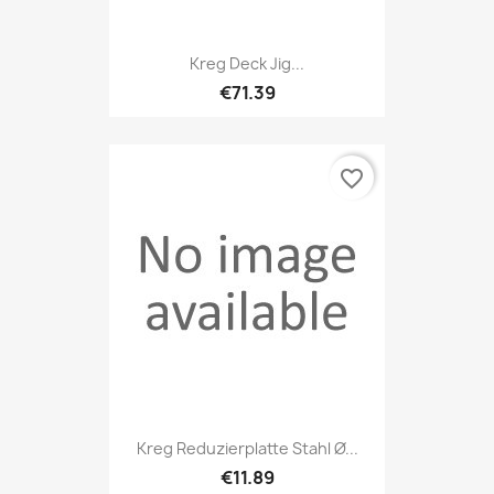
Kreg Deck Jig...
€71.39
favorite_border
Kreg Reduzierplatte Stahl Ø...
€11.89