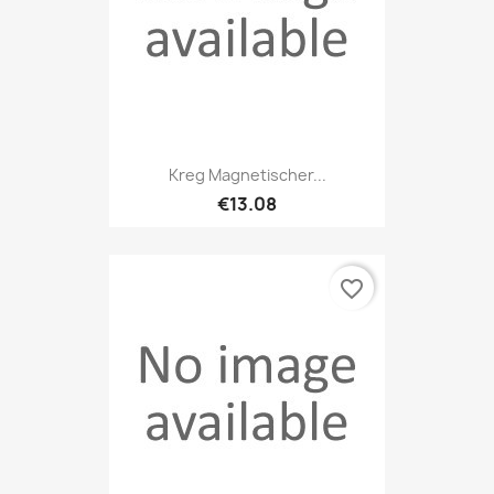
Kreg Magnetischer...
€13.08
favorite_border