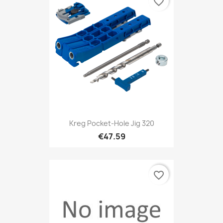
favorite_border
Kreg Pocket-Hole Jig 320
€47.59
favorite_border