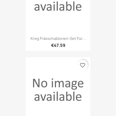
Kreg Frässchablonen-Set Für...
€47.59
favorite_border