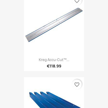
favorite_border
Kreg Accu-Cut™...
€118.99
favorite_border