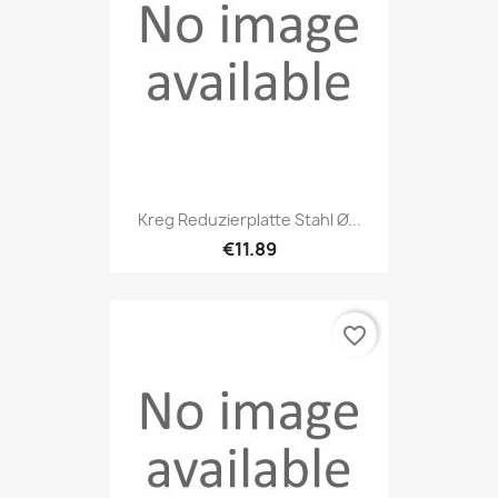
Kreg Reduzierplatte Stahl Ø...
€11.89
favorite_border