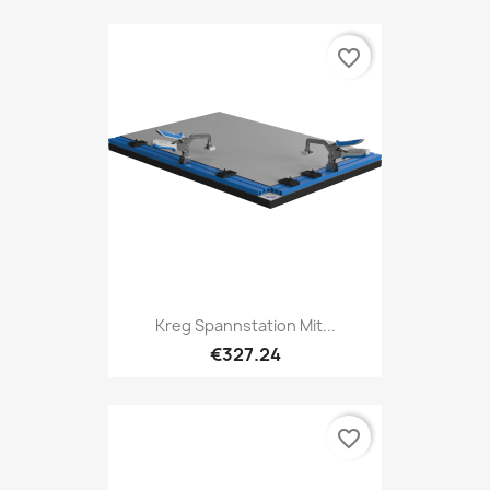
favorite_border
Kreg Spannstation Mit...
€327.24
favorite_border