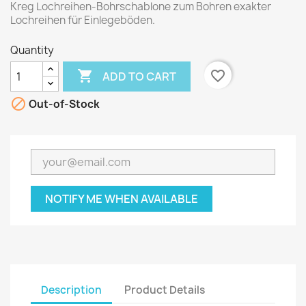
Kreg Lochreihen-Bohrschablone zum Bohren exakter
Lochreihen für Einlegeböden.
Quantity

favorite_border
ADD TO CART

Out-of-Stock
NOTIFY ME WHEN AVAILABLE
Description
Product Details