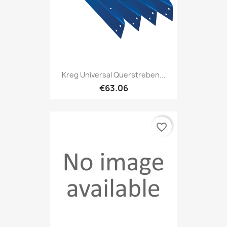
Kreg Universal Querstreben...
€63.06
favorite_border