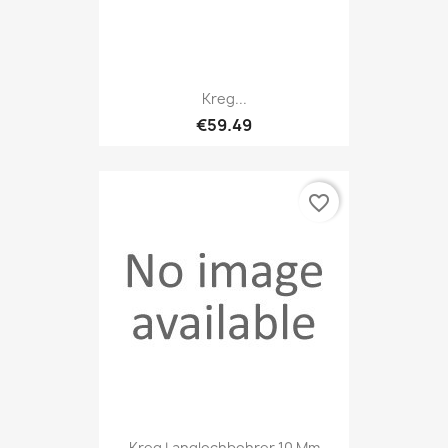
Kreg...
€59.49
favorite_border
Kreg Langlochbohrer 10 Mm