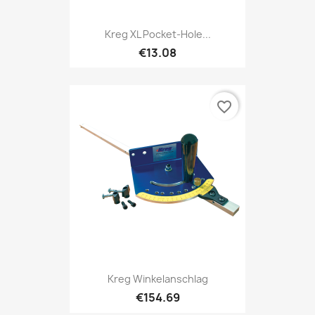
Kreg XL Pocket-Hole...
€13.08
favorite_border
Kreg Winkelanschlag
€154.69