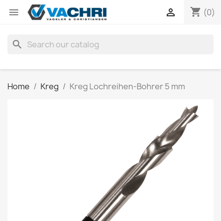
shopping_cart


(0)
search
Home
Kreg
Kreg Lochreihen-Bohrer 5 mm