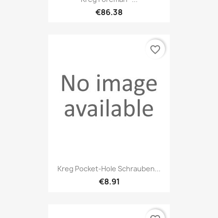
€86.38
favorite_border
Kreg Pocket-Hole Schrauben...
€8.91