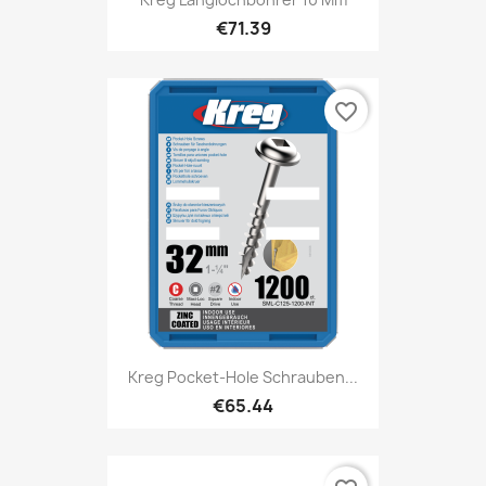
€71.39
favorite_border
Kreg Pocket-Hole Schrauben...
€65.44