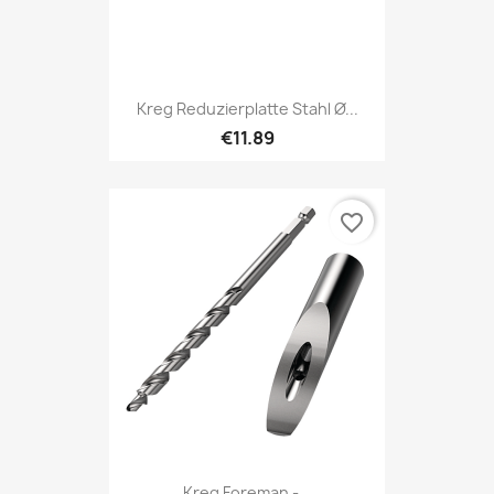
Kreg Reduzierplatte Stahl Ø...
€11.89
favorite_border
Kreg Foreman -...