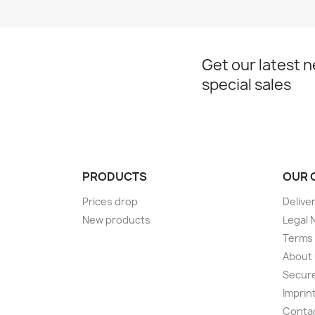
Get our latest 
special sales
PRODUCTS
OUR 
Prices drop
Delive
New products
Legal 
Terms 
About
Secur
Imprin
Conta