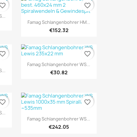
vorite_border
favorite_border
...
Quick view

Famag Schlangenbohrer HM...
€152.32
vorite_border
favorite_border
Quick view

Famag Schlangenbohrer WS...
...
€30.82
vorite_border
favorite_border
...
Quick view

Famag Schlangenbohrer WS...
€242.05