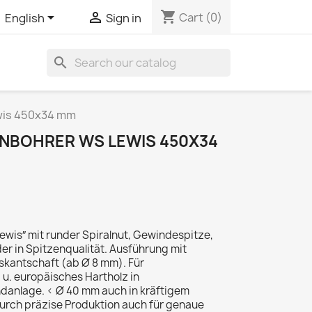
shopping_cart


Cart
(0)
English
Sign in
search
wis 450x34 mm
NBOHRER WS LEWIS 450X34
wis″ mit runder Spiralnut, Gewindespitze,
r in Spitzenqualität. Ausführung mit
kantschaft (ab Ø 8 mm). Für
u. europäisches Hartholz in
anlage. < Ø 40 mm auch in kräftigem
urch präzise Produktion auch für genaue