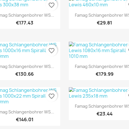
favorite_border
fa
Quick view
Quick view


mag Schlangenbohrer WS...
Famag Schlangenbohrer WS
€177.43
€29.81
favorite_border
fa
Quick view
Quick view


mag Schlangenbohrer WS...
Famag Schlangenbohrer WS
€130.66
€179.99
favorite_border
fa
Quick view

Famag Schlangenbohrer WS
Quick view

mag Schlangenbohrer WS...
€23.44
€146.01