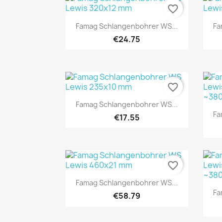
favorite_border
Quick view

Famag Schlangenbohrer WS...
Fa
€24.75
favorite_border
Quick view

Famag Schlangenbohrer WS...
Fa
€17.55
favorite_border
Quick view

Famag Schlangenbohrer WS...
Fa
€58.79