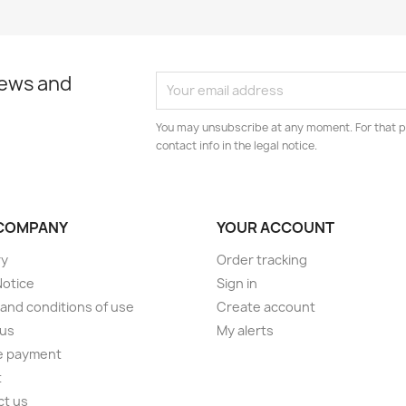
news and
You may unsubscribe at any moment. For that p
contact info in the legal notice.
COMPANY
YOUR ACCOUNT
ry
Order tracking
Notice
Sign in
and conditions of use
Create account
 us
My alerts
e payment
t
ct us