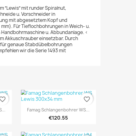
 ″Lewis″ mit runder Spiralnut,
neide u. Vorschneider in
rung mit abgesetztem Kopf und
 mm). Für Tieflochbohrungen in Weich- u.
in Handbohrmaschine u. Abbundanlage. <
em Akkuschrauber einsetzbar. Durch
h für genaue Stabdübelbohrungen
mpfehlen wir die Serie 1493 mit
vorite_border
favorite_border
Quick view

...
Famag Schlangenbohrer WS...
€120.55