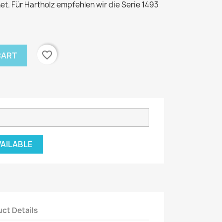
. Für Hartholz empfehlen wir die Serie 1493
favorite_border
CART
VAILABLE
ct Details