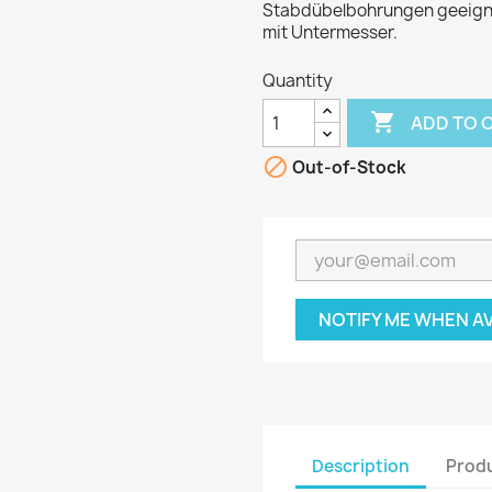
Stabdübelbohrungen geeignet
mit Untermesser.
Quantity

ADD TO 

Out-of-Stock
NOTIFY ME WHEN A
Description
Produ