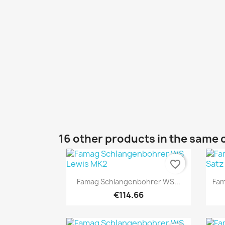
16 other products in the same 
favorite_border
Quick view

Famag Schlangenbohrer WS...
Fam
€114.66