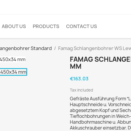
ABOUT US
PRODUCTS
CONTACT US
langenbohrer Standard
Famag Schlangenbohrer WS Le
FAMAG SCHLANGE
MM
€163.03
Tax included
Gefräste Ausführung Form ″Le
Hauptschneide u. Vorschneide
abgesetztem Kopf und Sechs
Tieflochbohrungen in Weich- 
Handbohrmaschine u. Abbund
Akkuschrauber einsetzbar. D