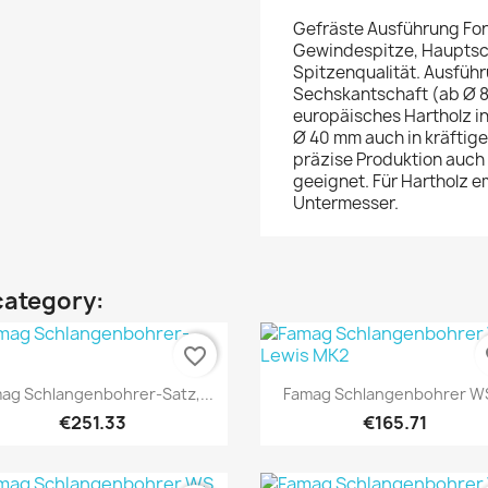
Gefräste Ausführung Form
Gewindespitze, Hauptsch
Spitzenqualität. Ausfüh
Sechskantschaft (ab Ø 8
europäisches Hartholz 
Ø 40 mm auch in kräftig
präzise Produktion auc
geeignet. Für Hartholz e
Untermesser.
category:
favorite_border
fa
Quick view
Quick view


ag Schlangenbohrer-Satz,...
Famag Schlangenbohrer WS
€251.33
€165.71