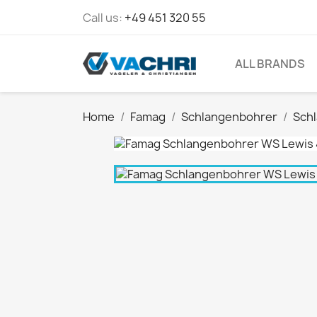
Call us:
+49 451 320 55
ALL BRANDS
Home
Famag
Schlangenbohrer
Sch