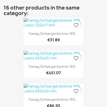
16 other products in the same
category:
favorite_border
Famag Schlangenbohrer WS...
€31.89
favorite_border
Famag Schlangenbohrer WS...
€451.07
favorite_border
Famag Schlangenbohrer WS...
€86.93