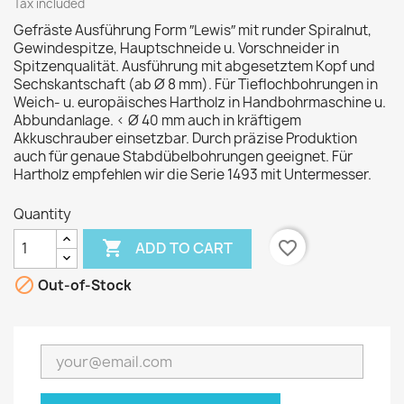
Tax included
Gefräste Ausführung Form ″Lewis″ mit runder Spiralnut,
Gewindespitze, Hauptschneide u. Vorschneider in
Spitzenqualität. Ausführung mit abgesetztem Kopf und
Sechskantschaft (ab Ø 8 mm). Für Tieflochbohrungen in
Weich- u. europäisches Hartholz in Handbohrmaschine u.
Abbundanlage. < Ø 40 mm auch in kräftigem
Akkuschrauber einsetzbar. Durch präzise Produktion
auch für genaue Stabdübelbohrungen geeignet. Für
Hartholz empfehlen wir die Serie 1493 mit Untermesser.
Quantity

favorite_border
ADD TO CART

Out-of-Stock