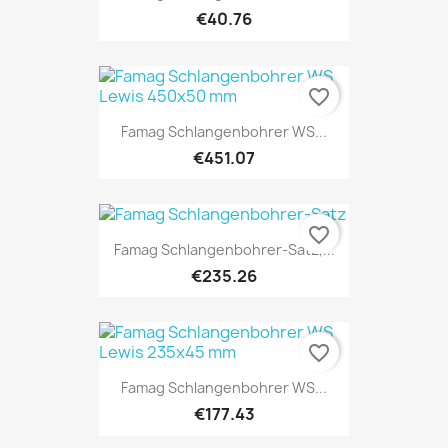
€40.76
favorite_border
Famag Schlangenbohrer WS...
€451.07
favorite_border
Famag Schlangenbohrer-Satz,...
€235.26
favorite_border
Famag Schlangenbohrer WS...
€177.43