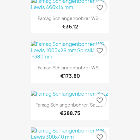
favorite_border
Famag Schlangenbohrer WS...
€36.12
favorite_border
Famag Schlangenbohrer WS...
€173.80
favorite_border
Famag Schlangenbohrer-Satz,...
€288.75
favorite_border