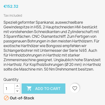
€152.32
Tax included
Speziell geformter Spankanal, auswechselbare
Gewindespitze in HSS, 2 Hauptschneiden HM-bestückt
mit vorstehenden Schneidkanten und Zylinderschaft mit
3 Spannflächen. CNC-Diamantschliff. Zum Fertigen von
passgenauen Bohrungen in den meisten Harthölzern. Für
exotische Harthölzer wie Bongossi empfehlen wir
Schlangenbohrer mit Untermesser der Serie 1493. Auch
für Hirnholzbohrungen in Hartholz mit starker
Zimmereimaschine geeignet. Unglaublich hohe Standzeit
in Hartholz. Für Kopfholzbohrungen (Ø 20 mm) in Hartholz
sollte die Maschine min. 50 Nm Drehmoment besitzen.
Quantity

favorite_border
ADD TO CART

Out-of-Stock