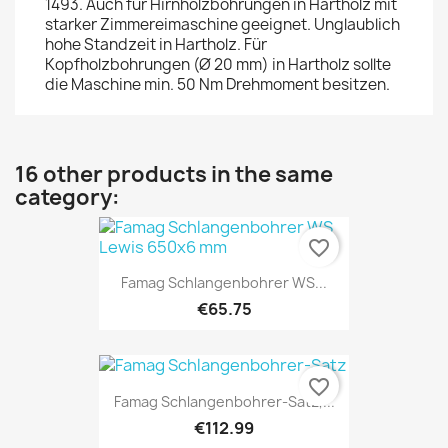
1493. Auch für Hirnholzbohrungen in Hartholz mit
starker Zimmereimaschine geeignet. Unglaublich
hohe Standzeit in Hartholz. Für
Kopfholzbohrungen (Ø 20 mm) in Hartholz sollte
die Maschine min. 50 Nm Drehmoment besitzen.
16 other products in the same
category:
favorite_border
Famag Schlangenbohrer WS...
€65.75
favorite_border
Famag Schlangenbohrer-Satz,...
€112.99