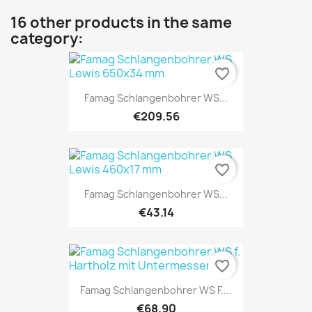
16 other products in the same
category:
favorite_border
Famag Schlangenbohrer WS...
€209.56
favorite_border
Famag Schlangenbohrer WS...
€43.14
favorite_border
Famag Schlangenbohrer WS F....
€68.90