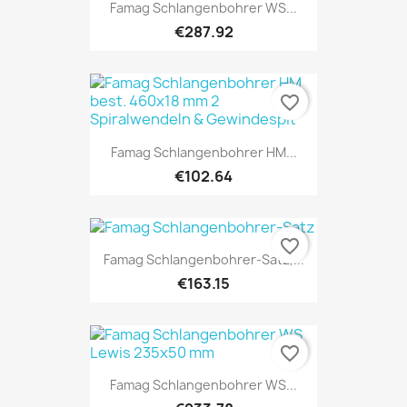
Famag Schlangenbohrer WS...
€287.92
favorite_border
Famag Schlangenbohrer HM...
€102.64
favorite_border
Famag Schlangenbohrer-Satz,...
€163.15
favorite_border
Famag Schlangenbohrer WS...