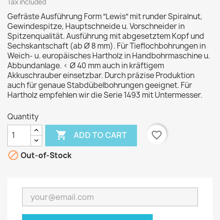
Tax included
Gefräste Ausführung Form ″Lewis″ mit runder Spiralnut,
Gewindespitze, Hauptschneide u. Vorschneider in
Spitzenqualität. Ausführung mit abgesetztem Kopf und
Sechskantschaft (ab Ø 8 mm). Für Tieflochbohrungen in
Weich- u. europäisches Hartholz in Handbohrmaschine u.
Abbundanlage. < Ø 40 mm auch in kräftigem
Akkuschrauber einsetzbar. Durch präzise Produktion
auch für genaue Stabdübelbohrungen geeignet. Für
Hartholz empfehlen wir die Serie 1493 mit Untermesser.
Quantity

favorite_border
ADD TO CART

Out-of-Stock