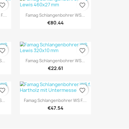
vorite_border
favorite_border
Quick view

....
Famag Schlangenbohrer WS...
€80.44
vorite_border
favorite_border
Quick view

...
Famag Schlangenbohrer WS...
€22.61
vorite_border
favorite_border
Quick view

...
Famag Schlangenbohrer WS F....
€47.54