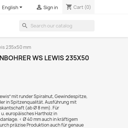
shopping_cart


Cart
(0)
English
Sign in
search
wis 235x50 mm
NBOHRER WS LEWIS 235X50
wis″ mit runder Spiralnut, Gewindespitze,
r in Spitzenqualität. Ausführung mit
kantschaft (ab Ø 8 mm). Für
u. europäisches Hartholz in
anlage. < Ø 40 mm auch in kräftigem
urch präzise Produktion auch für genaue