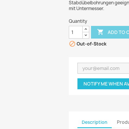
Stabdübelbohrungen geeignet
mit Untermesser.
Quantity

ADD TO 

Out-of-Stock
NOTIFY ME WHEN A
Description
Produ