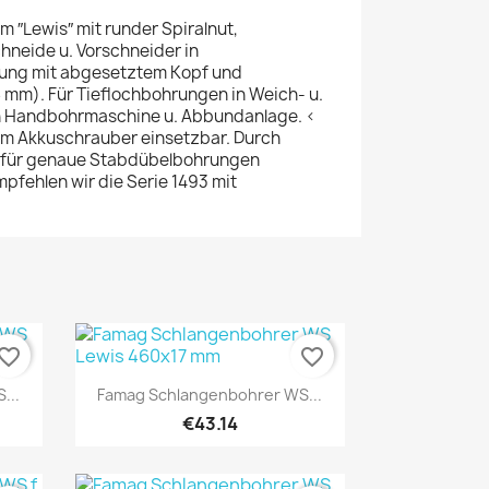
 ″Lewis″ mit runder Spiralnut,
neide u. Vorschneider in
rung mit abgesetztem Kopf und
 mm). Für Tieflochbohrungen in Weich- u.
in Handbohrmaschine u. Abbundanlage. <
em Akkuschrauber einsetzbar. Durch
h für genaue Stabdübelbohrungen
mpfehlen wir die Serie 1493 mit
vorite_border
favorite_border
Quick view

...
Famag Schlangenbohrer WS...
€43.14