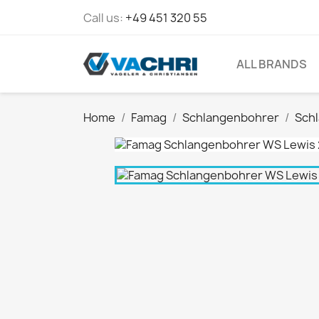
Call us:
+49 451 320 55
ALL BRANDS
Home
Famag
Schlangenbohrer
Sch