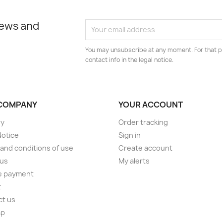
news and
You may unsubscribe at any moment. For that p
contact info in the legal notice.
COMPANY
YOUR ACCOUNT
ry
Order tracking
Notice
Sign in
and conditions of use
Create account
 us
My alerts
e payment
t
ct us
ap