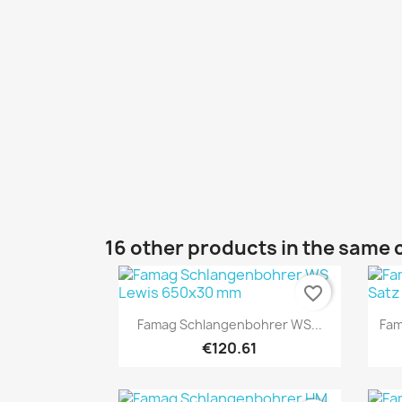
16 other products in the same 
favorite_border
Quick view

Famag Schlangenbohrer WS...
Fam
€120.61