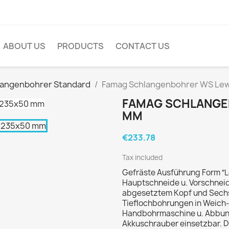
ABOUT US
PRODUCTS
CONTACT US
langenbohrer Standard
Famag Schlangenbohrer WS Le
FAMAG SCHLANGE
MM
€233.78
Tax included
Gefräste Ausführung Form ″Le
Hauptschneide u. Vorschneide
abgesetztem Kopf und Sechs
Tieflochbohrungen in Weich- 
Handbohrmaschine u. Abbund
Akkuschrauber einsetzbar. D