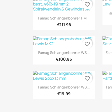
favorite_border
Fa
Quick view

Famag Schlangenbohrer HM...
€111.98
favorite_border
Quick view

Famag Schlangenbohrer WS...
Fam
€100.85
favorite_border
Quick view

Famag Schlangenbohrer WS...
Fam
€19.99