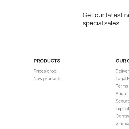
Get our latest 
special sales
PRODUCTS
OUR 
Prices drop
Delive
New products
Legal 
Terms 
About
Secur
Imprin
Conta
Sitem