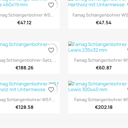
favorite_border
fa
Quick view
Quick view


mag Schlangenbohrer WS...
Famag Schlangenbohrer WS F
€47.12
€47.54
favorite_border
fa
Quick view
Quick view


ag Schlangenbohrer-Satz,...
Famag Schlangenbohrer WS
€188.26
€60.87
favorite_border
fa
Quick view
Quick view


ag Schlangenbohrer WS F....
Famag Schlangenbohrer WS
€128.58
€202.18