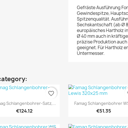
Gefräste Ausführung Form
Gewindespitze, Hauptsch
Spitzenqualität. Ausfüh
Sechskantschaft (ab Ø 8
europäisches Hartholz 
Ø 40 mm auch in kräftig
präzise Produktion auc
geeignet. Für Hartholz e
Untermesser.
category:
favorite_border
fa
Quick view
Quick view


ag Schlangenbohrer-Satz,...
Famag Schlangenbohrer WS
€124.12
€51.35