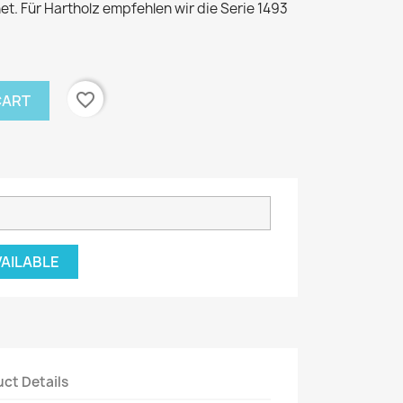
. Für Hartholz empfehlen wir die Serie 1493
favorite_border
CART
VAILABLE
ct Details