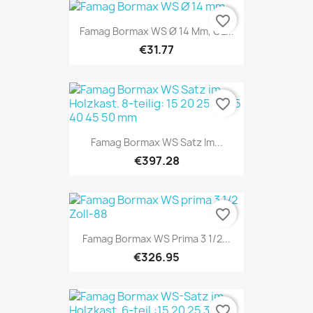
favorite_border
Famag Bormax WS Ø 14 Mm, GL...
€31.77
favorite_border
Famag Bormax WS Satz Im...
€397.28
favorite_border
Famag Bormax WS Prima 3 1/2...
€326.95
favorite_border