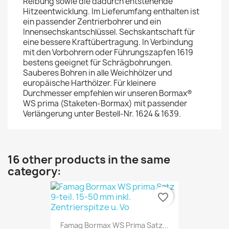
Reibung sowie die dadurch entstehende
Hitzeentwicklung. Im Lieferumfang enthalten ist
ein passender Zentrierbohrer und ein
Innensechskantschlüssel. Sechskantschaft für
eine bessere Kraftübertragung. In Verbindung
mit den Vorbohrern oder Führungszapfen 1619
bestens geeignet für Schrägbohrungen.
Sauberes Bohren in alle Weichhölzer und
europäische Harthölzer. Für kleinere
Durchmesser empfehlen wir unseren Bormax®
WS prima (Staketen-Bormax) mit passender
Verlängerung unter Bestell-Nr. 1624 & 1639.
16 other products in the same
category:
favorite_border
Famag Bormax WS Prima Satz...