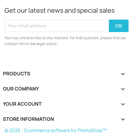
Get our latest news and special sales
You may unsubscribe at any moment. For that purpose, please find our
contact info in the legal notice.
PRODUCTS

OUR COMPANY

YOUR ACCOUNT

STORE INFORMATION
keyboard_arrow_down
© 2026 - Ecommerce software by PrestaShop™