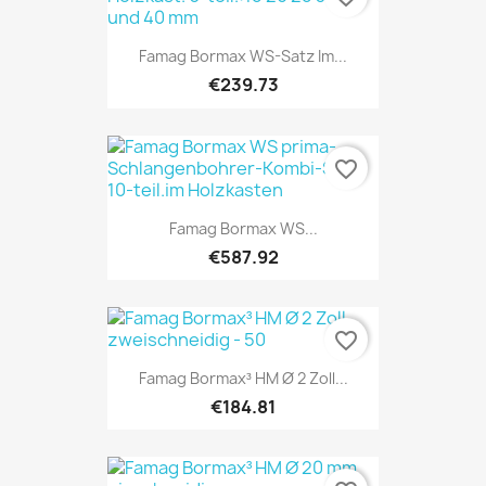
Famag Bormax WS-Satz Im...
€239.73
favorite_border
Famag Bormax WS...
€587.92
favorite_border
Famag Bormax³ HM Ø 2 Zoll...
€184.81