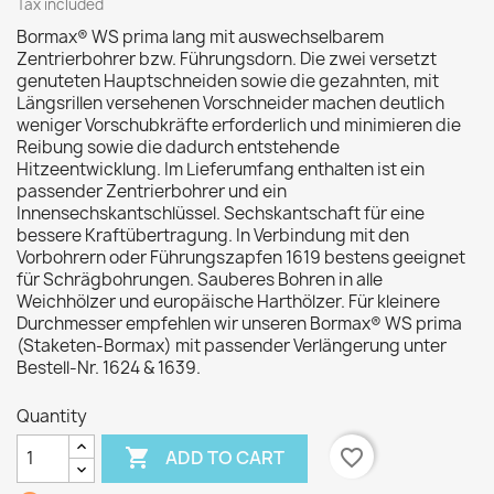
Tax included
Bormax® WS prima lang mit auswechselbarem
Zentrierbohrer bzw. Führungsdorn. Die zwei versetzt
genuteten Hauptschneiden sowie die gezahnten, mit
Längsrillen versehenen Vorschneider machen deutlich
weniger Vorschubkräfte erforderlich und minimieren die
Reibung sowie die dadurch entstehende
Hitzeentwicklung. Im Lieferumfang enthalten ist ein
passender Zentrierbohrer und ein
Innensechskantschlüssel. Sechskantschaft für eine
bessere Kraftübertragung. In Verbindung mit den
Vorbohrern oder Führungszapfen 1619 bestens geeignet
für Schrägbohrungen. Sauberes Bohren in alle
Weichhölzer und europäische Harthölzer. Für kleinere
Durchmesser empfehlen wir unseren Bormax® WS prima
(Staketen-Bormax) mit passender Verlängerung unter
Bestell-Nr. 1624 & 1639.
Quantity

favorite_border
ADD TO CART