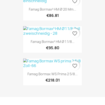
favorite_border
Famag Bormax³ HM Ø 20 Mm...
€86.81
favorite_border
Famag Bormax³ HM Ø 1 1/8...
€95.80
favorite_border
Famag Bormax WS Prima 2 5/8...
€218.01