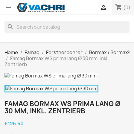
shopping_cart


(0)
search
Home
Famag
Forstnerbohrer
Bormax / Bormax³
Famag Bormax WS prima lang Ø 30 mm, inkl.
Zentrierb
FAMAG BORMAX WS PRIMA LANG Ø
30 MM, INKL. ZENTRIERB
€126.50