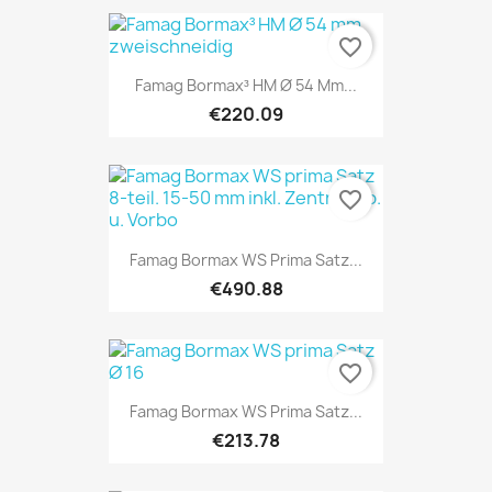
favorite_border
Famag Bormax³ HM Ø 54 Mm...
€220.09
favorite_border
Famag Bormax WS Prima Satz...
€490.88
favorite_border
Famag Bormax WS Prima Satz...
€213.78