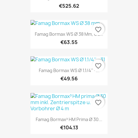
€525.62
favorite_border
Famag Bormax WS Ø 38 Mm, GL...
€63.55
favorite_border
Famag Bormax WS Ø 1.1/4'' -...
€49.56
favorite_border
Famag Bormax³ HM Prima Ø 30...
€104.13