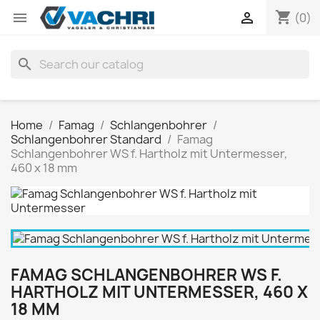
shopping_cart


(0)
search
Home
Famag
Schlangenbohrer
Schlangenbohrer Standard
Famag
Schlangenbohrer WS f. Hartholz mit Untermesser,
460 x 18 mm
FAMAG SCHLANGENBOHRER WS F.
HARTHOLZ MIT UNTERMESSER, 460 X
18 MM