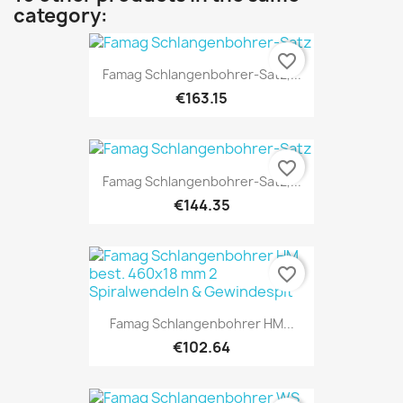
category:
favorite_border
Famag Schlangenbohrer-Satz,...
€163.15
favorite_border
Famag Schlangenbohrer-Satz,...
€144.35
favorite_border
Famag Schlangenbohrer HM...
€102.64