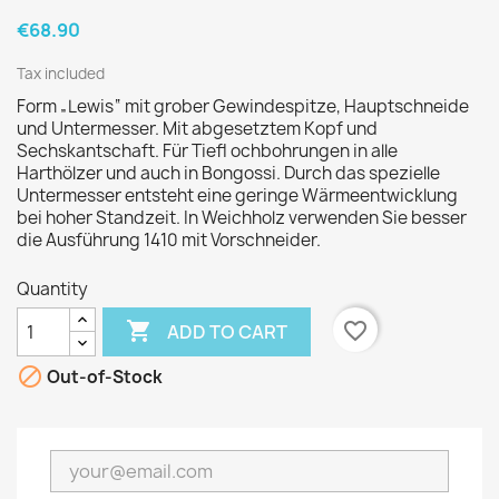
€68.90
Tax included
Form „Lewis“ mit grober Gewindespitze, Hauptschneide
und Untermesser. Mit abgesetztem Kopf und
Sechskantschaft. Für Tiefl ochbohrungen in alle
Harthölzer und auch in Bongossi. Durch das spezielle
Untermesser entsteht eine geringe Wärmeentwicklung
bei hoher Standzeit. In Weichholz verwenden Sie besser
die Ausführung 1410 mit Vorschneider.
Quantity

favorite_border
ADD TO CART

Out-of-Stock