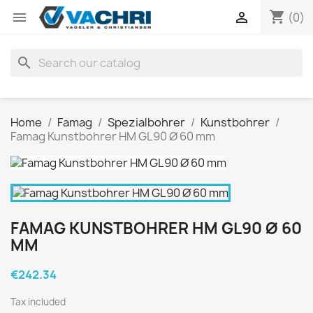
shopping_cart


(0)
search
Home
Famag
Spezialbohrer
Kunstbohrer
Famag Kunstbohrer HM GL90 Ø 60 mm
FAMAG KUNSTBOHRER HM GL90 Ø 60
MM
€242.34
Tax included