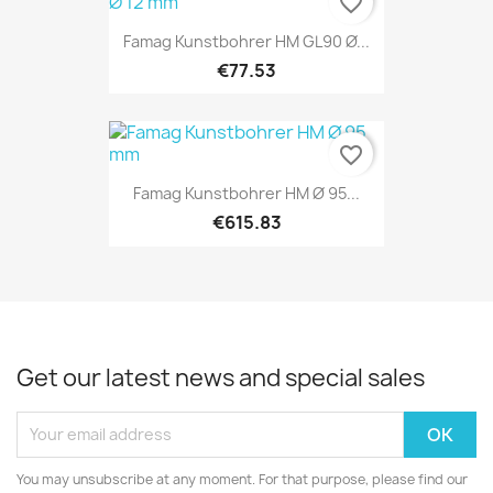
favorite_border
Famag Kunstbohrer HM GL90 Ø...
€77.53
favorite_border
Famag Kunstbohrer HM Ø 95...
€615.83
Get our latest news and special sales
You may unsubscribe at any moment. For that purpose, please find our