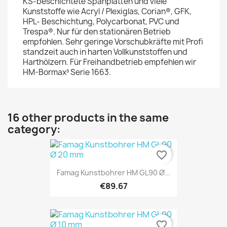
KS-beschichtete Spanplatten und viele
Kunststoffe wie Acryl / Plexiglas, Corian®, GFK,
HPL- Beschichtung, Polycarbonat, PVC und
Trespa®. Nur für den stationären Betrieb
empfohlen. Sehr geringe Vorschubkräfte mit Profi
standzeit auch in harten Vollkunststoffen und
Harthölzern. Für Freihandbetrieb empfehlen wir
HM-Bormax³ Serie 1663.
16 other products in the same
category:
favorite_border
Famag Kunstbohrer HM GL90 Ø...
€89.67
favorite_border