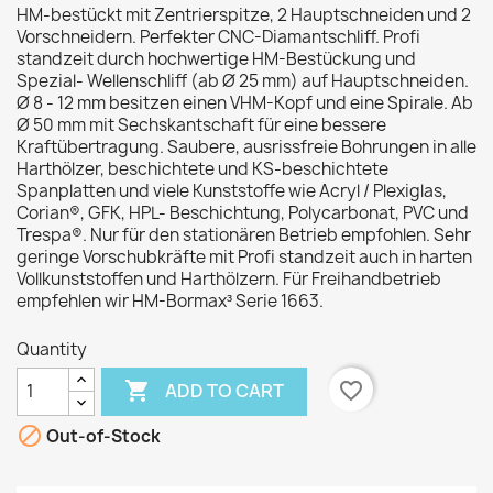
HM-bestückt mit Zentrierspitze, 2 Hauptschneiden und 2
Vorschneidern. Perfekter CNC-Diamantschliff. Profi
standzeit durch hochwertige HM-Bestückung und
Spezial- Wellenschliff (ab Ø 25 mm) auf Hauptschneiden.
Ø 8 - 12 mm besitzen einen VHM-Kopf und eine Spirale. Ab
Ø 50 mm mit Sechskantschaft für eine bessere
Kraftübertragung. Saubere, ausrissfreie Bohrungen in alle
Harthölzer, beschichtete und KS-beschichtete
Spanplatten und viele Kunststoffe wie Acryl / Plexiglas,
Corian®, GFK, HPL- Beschichtung, Polycarbonat, PVC und
Trespa®. Nur für den stationären Betrieb empfohlen. Sehr
geringe Vorschubkräfte mit Profi standzeit auch in harten
Vollkunststoffen und Harthölzern. Für Freihandbetrieb
empfehlen wir HM-Bormax³ Serie 1663.
Quantity

favorite_border
ADD TO CART

Out-of-Stock