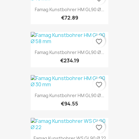
Famag Kunstbohrer HM GL90 Ø...
€72.89
favorite_border
Famag Kunstbohrer HM GL90 Ø...
€234.19
favorite_border
Famag Kunstbohrer HM GL90 Ø...
€94.55
favorite_border
Famag Kunstbohrer WS GL90 Ø 22