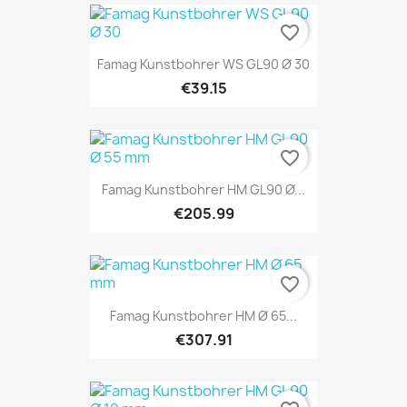
favorite_border
Famag Kunstbohrer WS GL90 Ø 30
€39.15
favorite_border
Famag Kunstbohrer HM GL90 Ø...
€205.99
favorite_border
Famag Kunstbohrer HM Ø 65...
€307.91