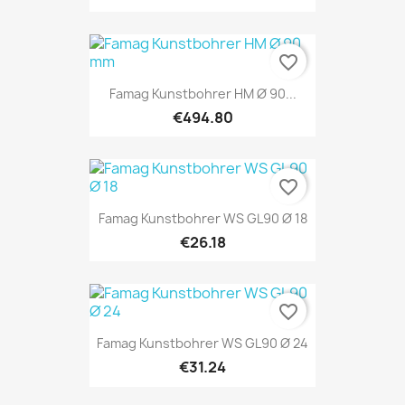
favorite_border
Famag Kunstbohrer HM Ø 90...
€494.80
favorite_border
Famag Kunstbohrer WS GL90 Ø 18
€26.18
favorite_border
Famag Kunstbohrer WS GL90 Ø 24
€31.24