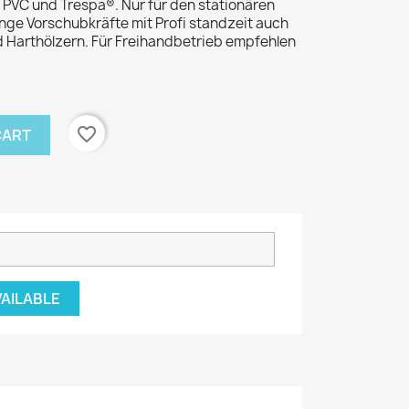
 PVC und Trespa®. Nur für den stationären
nge Vorschubkräfte mit Profi standzeit auch
nd Harthölzern. Für Freihandbetrieb empfehlen
favorite_border
CART
VAILABLE