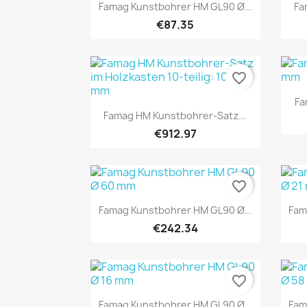
Quick view

Famag Kunstbohrer HM GL90 Ø...
Fa
€87.35
favorite_border
Fa
Quick view

Famag HM Kunstbohrer-Satz...
€912.97
favorite_border
Quick view

Famag Kunstbohrer HM GL90 Ø...
Fam
€242.34
favorite_border
Quick view

Famag Kunstbohrer HM GL90 Ø...
Fam