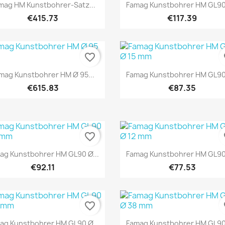
Quick view
Quick view


mag HM Kunstbohrer-Satz...
Famag Kunstbohrer HM GL90 
€415.73
€117.39
favorite_border
fa
Quick view
Quick view


mag Kunstbohrer HM Ø 95...
Famag Kunstbohrer HM GL90 
€615.83
€87.35
favorite_border
fa
Quick view
Quick view


ag Kunstbohrer HM GL90 Ø...
Famag Kunstbohrer HM GL90 
€92.11
€77.53
favorite_border
fa
Quick view
Quick view


ag Kunstbohrer HM GL90 Ø...
Famag Kunstbohrer HM GL90 