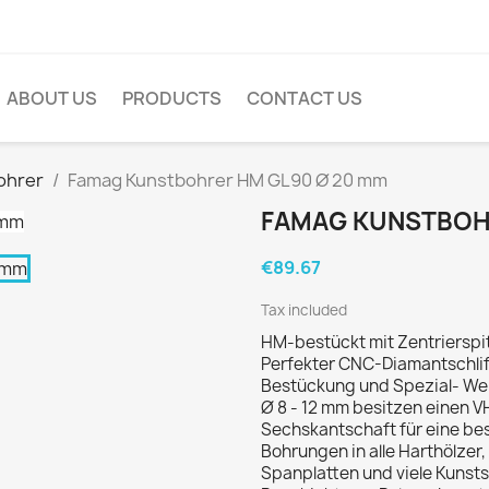
ABOUT US
PRODUCTS
CONTACT US
ohrer
Famag Kunstbohrer HM GL90 Ø 20 mm
FAMAG KUNSTBOH
€89.67
Tax included
HM-bestückt mit Zentrierspi
Perfekter CNC-Diamantschlif
Bestückung und Spezial- Wel
Ø 8 - 12 mm besitzen einen V
Sechskantschaft für eine be
Bohrungen in alle Harthölze
Spanplatten und viele Kunstst