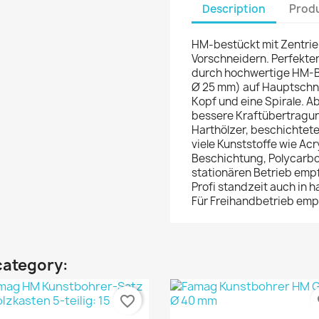
Description
Produ
HM-bestückt mit Zentrie
Vorschneidern. Perfekter
durch hochwertige HM-Be
Ø 25 mm) auf Hauptschne
Kopf und eine Spirale. A
bessere Kraftübertragung
Harthölzer, beschichtet
viele Kunststoffe wie Acry
Beschichtung, Polycarbo
stationären Betrieb emp
Profi standzeit auch in h
Für Freihandbetrieb emp
category:
favorite_border
fa