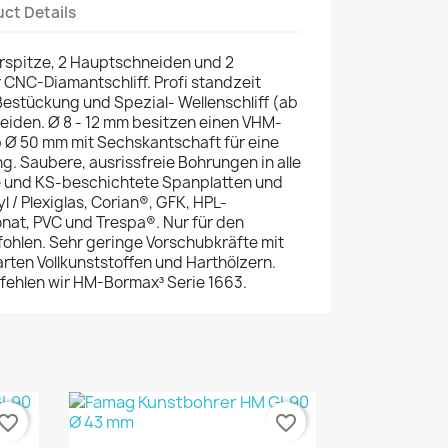
ct Details
rspitze, 2 Hauptschneiden und 2
 CNC-Diamantschliff. Profi standzeit
stückung und Spezial- Wellenschliff (ab
iden. Ø 8 - 12 mm besitzen einen VHM-
b Ø 50 mm mit Sechskantschaft für eine
. Saubere, ausrissfreie Bohrungen in alle
e und KS-beschichtete Spanplatten und
l / Plexiglas, Corian®, GFK, HPL-
nat, PVC und Trespa®. Nur für den
fohlen. Sehr geringe Vorschubkräfte mit
arten Vollkunststoffen und Harthölzern.
fehlen wir HM-Bormax³ Serie 1663.
vorite_border
favorite_border