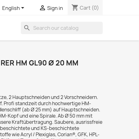
shopping_cart


Cart
(0)
English
Sign in
search
RER HM GL90 Ø 20 MM
tze, 2 Hauptschneiden und 2 Vorschneidern.
f. Profi standzeit durch hochwertige HM-
lenschliff (ab Ø 25 mm) auf Hauptschneiden.
HM-Kopf und eine Spirale. Ab Ø 50 mm mit
ssere Kraftübertragung. Saubere, ausrissfreie
r, beschichtete und KS-beschichtete
offe wie Acryl / Plexiglas, Corian®, GFK, HPL-