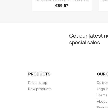
€89.67
Get our latest 
special sales
PRODUCTS
OUR 
Prices drop
Delive
New products
Legal 
Terms 
About
Secur