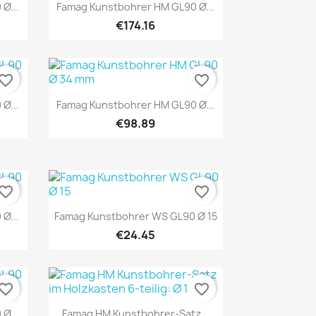
Quick view

Ø...
Famag Kunstbohrer HM GL90 Ø...
€174.16
vorite_border
favorite_border
Quick view

Ø...
Famag Kunstbohrer HM GL90 Ø...
€98.89
vorite_border
favorite_border
Quick view

Ø...
Famag Kunstbohrer WS GL90 Ø 15
€24.45
vorite_border
favorite_border
Quick view

Ø...
Famag HM Kunstbohrer-Satz...