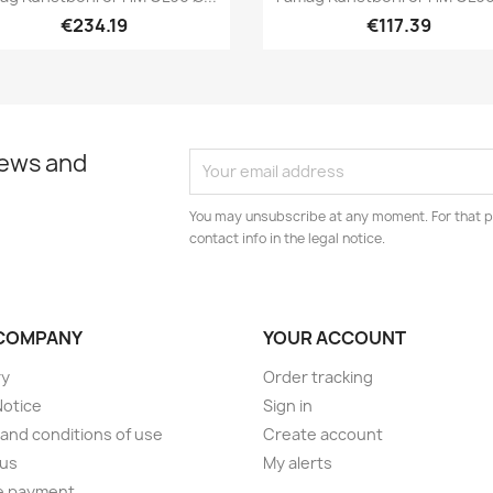
€234.19
€117.39
news and
You may unsubscribe at any moment. For that p
contact info in the legal notice.
COMPANY
YOUR ACCOUNT
ry
Order tracking
Notice
Sign in
and conditions of use
Create account
 us
My alerts
e payment