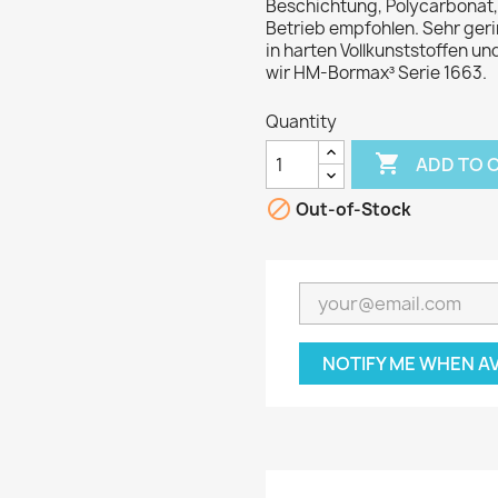
Beschichtung, Polycarbonat,
Betrieb empfohlen. Sehr geri
in harten Vollkunststoffen u
wir HM-Bormax³ Serie 1663.
Quantity

ADD TO 

Out-of-Stock
NOTIFY ME WHEN A