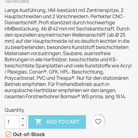
Tax included
Lange Ausführung, HM-bestückt mit Zentrierspitze, 2
Hauptschneiden und 2 Vorschneidern. Perfekter CNC-
Diamantschliff. Profi standzeit durch hochwertige
HMBestückung. Ab Ø 42 mm mit Sechskantschaft. Durch
den speziellen asymetrischen Wellenanschliff (ab Ø 25
mm) auf der Hauptschneide ist es deutlich leichter in die
zu bearbeitenden, besonders Kunststoff beschichteten
Materialien vorzudringen. Saubere, ausrissfreie
Bohrungen in alle Harthölzer, beschichtete und KS-
beschichtete Spanplatten und viele Kunststoffe wie Acryl
/ Plexiglas, Corian®, GFK, HPL- Beschichtung,
Polycarbonat, PVC und Trespa®. Nur für den stationären
Betrieb empfohlen. Für Freihandbetrieb auch in
europäische Harthölzer empfehlen wir den langen,
rasanten Forstnerbohrer Bormax® WS prima, lang 1614.
Quantity

favorite_border
ADD TO CART

Out-of-Stock