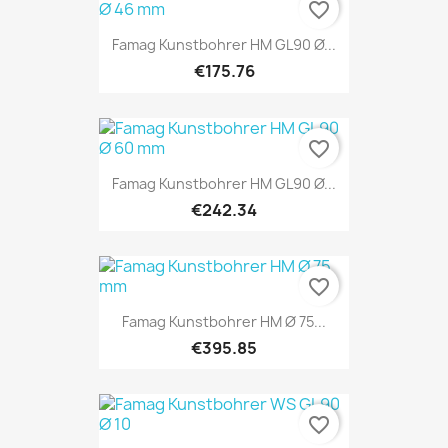
favorite_border
Famag Kunstbohrer HM GL90 Ø...
€175.76
favorite_border
Famag Kunstbohrer HM GL90 Ø...
€242.34
favorite_border
Famag Kunstbohrer HM Ø 75...
€395.85
favorite_border