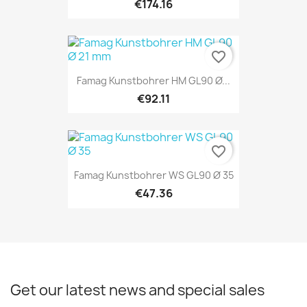
€174.16
favorite_border
Famag Kunstbohrer HM GL90 Ø...
€92.11
favorite_border
Famag Kunstbohrer WS GL90 Ø 35
€47.36
Get our latest news and special sales