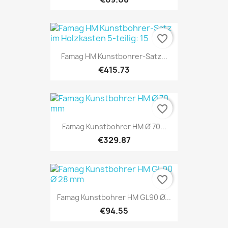
favorite_border
Famag HM Kunstbohrer-Satz...
€415.73
favorite_border
Famag Kunstbohrer HM Ø 70...
€329.87
favorite_border
Famag Kunstbohrer HM GL90 Ø...
€94.55