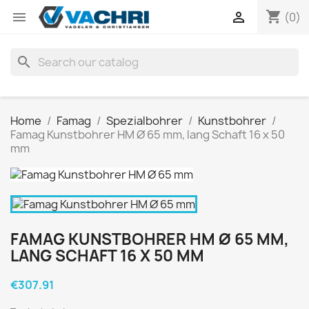
shopping_cart


(0)
search
Home
Famag
Spezialbohrer
Kunstbohrer
Famag Kunstbohrer HM Ø 65 mm, lang Schaft 16 x 50
mm
FAMAG KUNSTBOHRER HM Ø 65 MM,
LANG SCHAFT 16 X 50 MM
€307.91