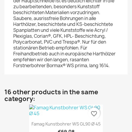
der Hauptschneide ist es deutlich leichter in die
zu bearbeitenden, besonders Kunststoff
beschichteten Materialien vorzudringen.
Saubere, ausrissfreie Bohrungen in alle
Harthölzer, beschichtete und KS-beschichtete
Spanplatten und viele Kunststoffe wie Acryl /
Plexiglas, Corian®, GFK, HPL- Beschichtung,
Polycarbonat, PVC und Trespa®. Nur für den
stationären Betrieb empfohlen. Für
Freihandbetrieb auch in europäische Harthölzer
empfehlen wir den langen, rasanten
Forstnerbohrer Bormax® WS prima, lang 1614.
16 other products in the same
category:
favorite_border
Famag Kunstbohrer WS GL90 Ø 45
€69.08