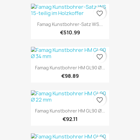
favorite_border
Famag Kunstbohrer-Satz WS...
€510.99
favorite_border
Famag Kunstbohrer HM GL90 Ø...
€98.89
favorite_border
Famag Kunstbohrer HM GL90 Ø...
€92.11