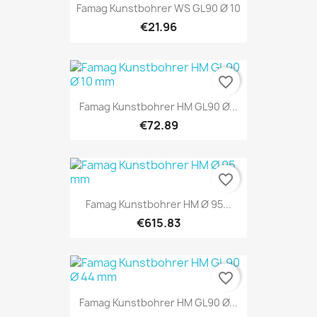
Famag Kunstbohrer WS GL90 Ø 10
€21.96
favorite_border
Famag Kunstbohrer HM GL90 Ø...
€72.89
favorite_border
Famag Kunstbohrer HM Ø 95...
€615.83
favorite_border
Famag Kunstbohrer HM GL90 Ø...