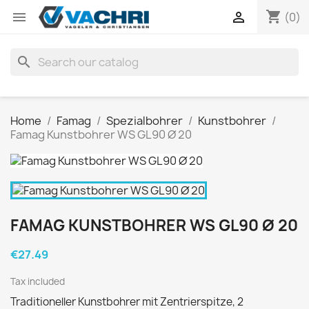
shopping_cart


(0)
search
Home
Famag
Spezialbohrer
Kunstbohrer
Famag Kunstbohrer WS GL90 Ø 20
FAMAG KUNSTBOHRER WS GL90 Ø 20
€27.49
Tax included
Traditioneller Kunstbohrer mit Zentrierspitze, 2