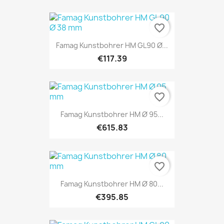
favorite_border
Famag Kunstbohrer HM GL90 Ø...
€117.39
favorite_border
Famag Kunstbohrer HM Ø 95...
€615.83
favorite_border
Famag Kunstbohrer HM Ø 80...
€395.85