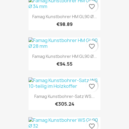
favorite_border
Famag Kunstbohrer HM GL90 Ø...
€98.89
favorite_border
Famag Kunstbohrer HM GL90 Ø...
€94.55
favorite_border
Famag Kunstbohrer-Satz WS...
€305.24
favorite_border