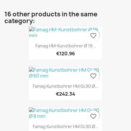
16 other products in the same
category:
favorite_border
Famag HM-Kunstbohrer Ø 19...
€120.96
favorite_border
Famag Kunstbohrer HM GL90 Ø...
€242.34
favorite_border
Famag Kunstbohrer HM GL90 Ø...