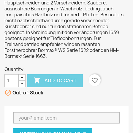
Hauptschneiden und 2 Vorschneidern. Saubere,
ausrissfreie Bohrungen in Weichholz, bedingt auch
europäisches Hartholz und furnierte Platten. Besonders
leicht nachschleifbar durch gerade Vorschneider.
Kunstbohrer sind nur für den stationären Betrieb
geeignet. In Verbindung mit den Verlängerungen 1639
bestens geeignet für Tieflochbohrungen. Für
Freihandbetrieb empfehlen wir den rasanten
Forstnerbohrer Bormax® WS Serie 1622 oder den HM-
Bormax³ Serie 1663.
Quantity

favorite_border
ADD TO CART

Out-of-Stock