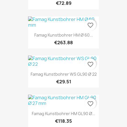
€72.89
favorite_border
Famag Kunstbohrer HM Ø 60...
€263.88
favorite_border
Famag Kunstbohrer WS GL90 Ø 22
€29.51
favorite_border
Famag Kunstbohrer HM GL90 Ø...
€118.35