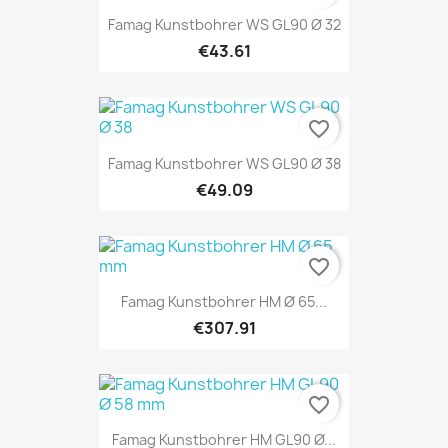
Famag Kunstbohrer WS GL90 Ø 32
€43.61
favorite_border
Famag Kunstbohrer WS GL90 Ø 38
€49.09
favorite_border
Famag Kunstbohrer HM Ø 65...
€307.91
favorite_border
Famag Kunstbohrer HM GL90 Ø...