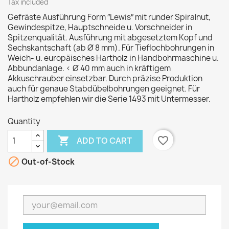
Tax included
Gefräste Ausführung Form ″Lewis″ mit runder Spiralnut,
Gewindespitze, Hauptschneide u. Vorschneider in
Spitzenqualität. Ausführung mit abgesetztem Kopf und
Sechskantschaft (ab Ø 8 mm). Für Tieflochbohrungen in
Weich- u. europäisches Hartholz in Handbohrmaschine u.
Abbundanlage. < Ø 40 mm auch in kräftigem
Akkuschrauber einsetzbar. Durch präzise Produktion
auch für genaue Stabdübelbohrungen geeignet. Für
Hartholz empfehlen wir die Serie 1493 mit Untermesser.
Quantity

favorite_border
ADD TO CART

Out-of-Stock