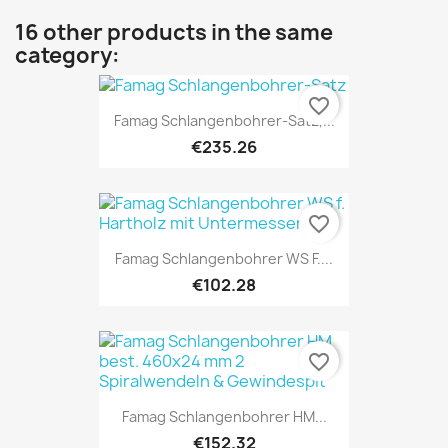
16 other products in the same
category:
favorite_border
Famag Schlangenbohrer-Satz,...
€235.26
favorite_border
Famag Schlangenbohrer WS F....
€102.28
favorite_border
Famag Schlangenbohrer HM...
€152.32