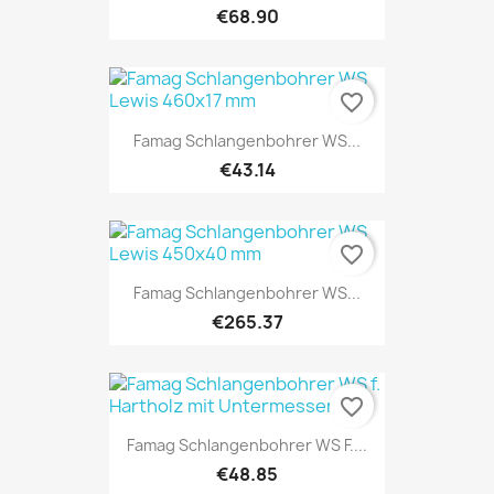
€68.90
favorite_border
Famag Schlangenbohrer WS...
€43.14
favorite_border
Famag Schlangenbohrer WS...
€265.37
favorite_border
Famag Schlangenbohrer WS F....
€48.85