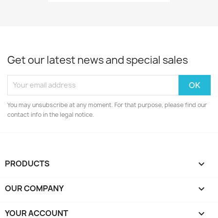
Get our latest news and special sales
You may unsubscribe at any moment. For that purpose, please find our
contact info in the legal notice.
PRODUCTS

OUR COMPANY

YOUR ACCOUNT
