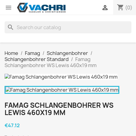
shopping_cart


(0)
search
Home
Famag
Schlangenbohrer
Schlangenbohrer Standard
Famag
Schlangenbohrer WS Lewis 460x19 mm
FAMAG SCHLANGENBOHRER WS
LEWIS 460X19 MM
€47.12