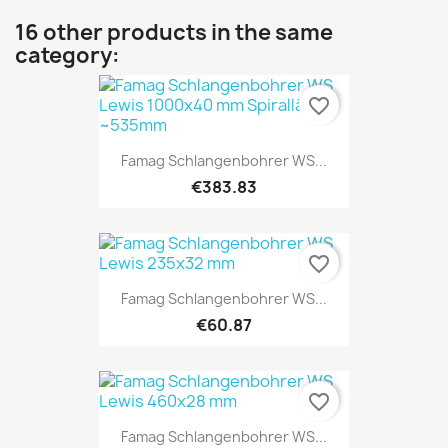
16 other products in the same
category:
favorite_border
Famag Schlangenbohrer WS...
€383.83
favorite_border
Famag Schlangenbohrer WS...
€60.87
favorite_border
Famag Schlangenbohrer WS...