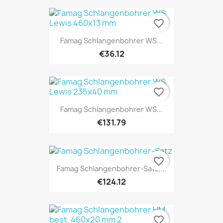
favorite_border
Famag Schlangenbohrer WS...
€36.12
favorite_border
Famag Schlangenbohrer WS...
€131.79
favorite_border
Famag Schlangenbohrer-Satz,...
€124.12
favorite_border