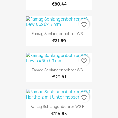
€80.44
favorite_border
Famag Schlangenbohrer WS...
€31.89
favorite_border
Famag Schlangenbohrer WS...
€29.81
favorite_border
Famag Schlangenbohrer WS F....
€115.85