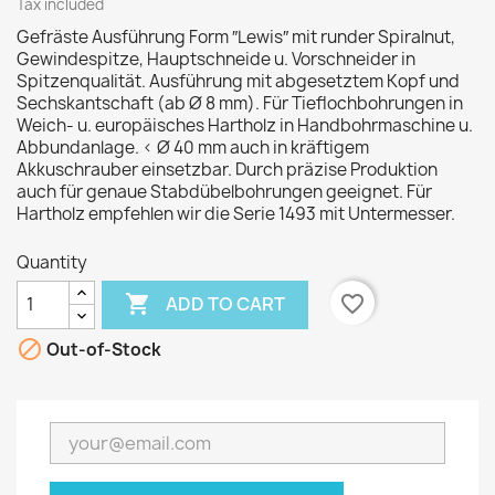
Tax included
Gefräste Ausführung Form ″Lewis″ mit runder Spiralnut,
Gewindespitze, Hauptschneide u. Vorschneider in
Spitzenqualität. Ausführung mit abgesetztem Kopf und
Sechskantschaft (ab Ø 8 mm). Für Tieflochbohrungen in
Weich- u. europäisches Hartholz in Handbohrmaschine u.
Abbundanlage. < Ø 40 mm auch in kräftigem
Akkuschrauber einsetzbar. Durch präzise Produktion
auch für genaue Stabdübelbohrungen geeignet. Für
Hartholz empfehlen wir die Serie 1493 mit Untermesser.
Quantity

favorite_border
ADD TO CART

Out-of-Stock