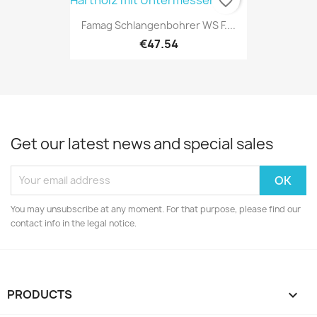
favorite_border
Famag Schlangenbohrer WS F....
€47.54
Get our latest news and special sales
You may unsubscribe at any moment. For that purpose, please find our
contact info in the legal notice.
PRODUCTS
