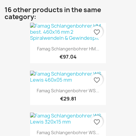
16 other products in the same
category:
favorite_border
Famag Schlangenbohrer HM...
€97.04
favorite_border
Famag Schlangenbohrer WS...
€29.81
favorite_border
Famag Schlangenbohrer WS...