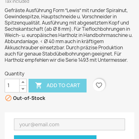
Tax included
Gefräste Ausführung Form ″Lewis″ mit runder Spiralnut,
Gewindespitze, Hauptschneide u. Vorschneider in
Spitzenqualität. Ausführung mit abgesetztem Kopf und
Sechskantschaft (ab Ø 8 mm). Für Tieflochbohrungen in
Weich- u. europäisches Hartholz in Handbohrmaschine u.
Abbundanlage. < Ø 40 mm auch in kräftigem
Akkuschrauber einsetzbar. Durch präzise Produktion
auch für genaue Stabdübelbohrungen geeignet. Für
Hartholz empfehlen wir die Serie 1493 mit Untermesser.
Quantity

favorite_border
ADD TO CART

Out-of-Stock