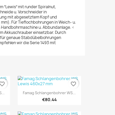
 ″Lewis″ mit runder Spiralnut,
neide u. Vorschneider in
rung mit abgesetztem Kopf und
 mm). Für Tieflochbohrungen in Weich- u.
in Handbohrmaschine u. Abbundanlage. <
em Akkuschrauber einsetzbar. Durch
h für genaue Stabdübelbohrungen
mpfehlen wir die Serie 1493 mit
vorite_border
favorite_border
Quick view

...
Famag Schlangenbohrer WS...
€80.44