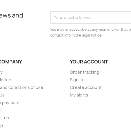
news and
You may unsubscribe at any moment. For that p
contact info in the legal notice.
COMPANY
YOUR ACCOUNT
ry
Order tracking
Notice
Sign in
and conditions of use
Create account
 us
My alerts
e payment
t
ct us
ap