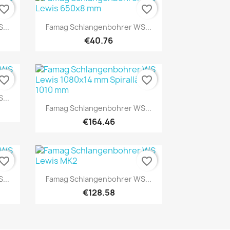
vorite_border
favorite_border
Quick view

...
Famag Schlangenbohrer WS...
€40.76
vorite_border
favorite_border
...
Quick view

Famag Schlangenbohrer WS...
€164.46
vorite_border
favorite_border
Quick view

...
Famag Schlangenbohrer WS...
€128.58