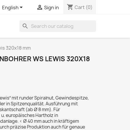
shopping_cart


Cart
(0)
English
Sign in
search
is 320x18 mm
NBOHRER WS LEWIS 320X18
wis″ mit runder Spiralnut, Gewindespitze,
r in Spitzenqualität. Ausführung mit
kantschaft (ab Ø 8 mm). Für
u. europäisches Hartholz in
anlage. < Ø 40 mm auch in kräftigem
urch präzise Produktion auch für genaue