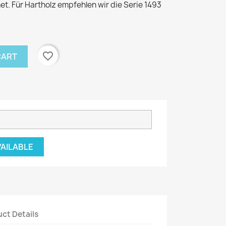
. Für Hartholz empfehlen wir die Serie 1493
favorite_border
CART
VAILABLE
ct Details