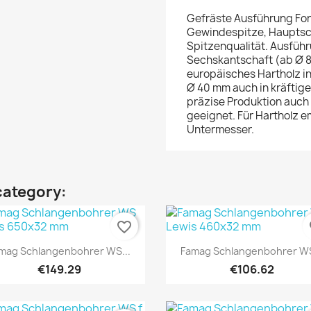
Gefräste Ausführung Form
Gewindespitze, Hauptsch
Spitzenqualität. Ausfüh
Sechskantschaft (ab Ø 8
europäisches Hartholz 
Ø 40 mm auch in kräftig
präzise Produktion auc
geeignet. Für Hartholz e
Untermesser.
category:
favorite_border
fa
Quick view
Quick view


mag Schlangenbohrer WS...
Famag Schlangenbohrer WS
€149.29
€106.62