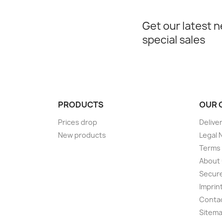
Get our latest 
special sales
PRODUCTS
OUR 
Prices drop
Delive
New products
Legal 
Terms 
About
Secur
Imprin
Conta
Sitem