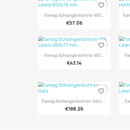
favorite_border
Quick view

Famag Schlangenbohrer WS...
Fam
€57.06
favorite_border
Quick view

Famag Schlangenbohrer WS...
Fa
€43.14
favorite_border
Quick view

Famag Schlangenbohrer-Satz,...
Fa
€188.26