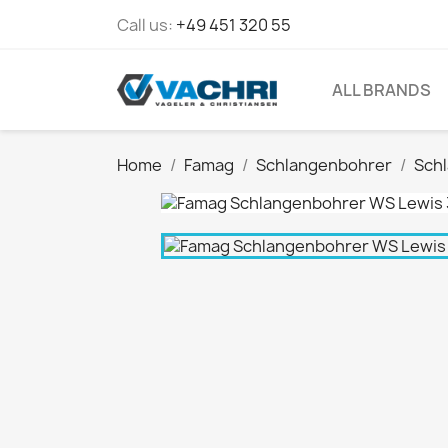
Call us:
+49 451 320 55
ALL BRANDS
Home
Famag
Schlangenbohrer
Sch