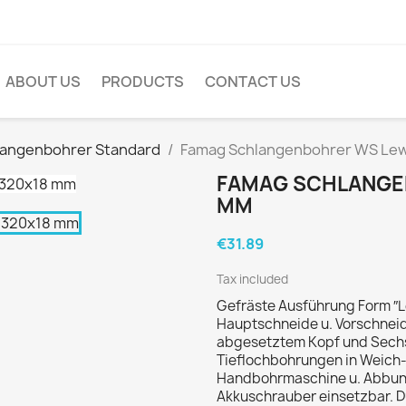
ABOUT US
PRODUCTS
CONTACT US
langenbohrer Standard
Famag Schlangenbohrer WS Lew
FAMAG SCHLANGE
MM
€31.89
Tax included
Gefräste Ausführung Form ″Le
Hauptschneide u. Vorschneide
abgesetztem Kopf und Sechs
Tieflochbohrungen in Weich- 
Handbohrmaschine u. Abbund
Akkuschrauber einsetzbar. D