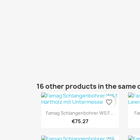
16 other products in the same 
favorite_border
Quick view

Famag Schlangenbohrer WS F....
Fa
€75.27