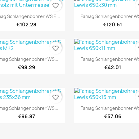
favorite_border
fa
Quick view
Quick view


ag Schlangenbohrer WS F....
Famag Schlangenbohrer WS
€102.28
€120.61
favorite_border
fa
Quick view
Quick view


mag Schlangenbohrer WS...
Famag Schlangenbohrer WS
€98.29
€42.01
favorite_border
fa
Quick view
Quick view


mag Schlangenbohrer WS...
Famag Schlangenbohrer WS
€96.87
€57.06