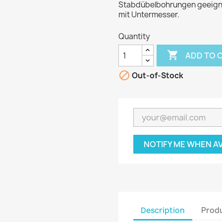
Stabdübelbohrungen geeignet
mit Untermesser.
Quantity

ADD TO 

Out-of-Stock
NOTIFY ME WHEN A
Description
Produ