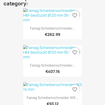
category:
favorite_border
Famag Scheibenschneider...
€262.99
favorite_border
Famag Scheibenschneider...
€407.16
favorite_border
Famag Scheibenschneider WS...
€93.12