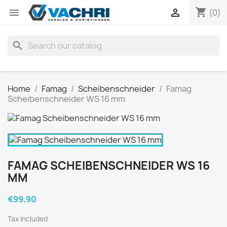
shopping_cart


(0)
search
Home
Famag
Scheibenschneider
Famag
Scheibenschneider WS 16 mm
FAMAG SCHEIBENSCHNEIDER WS 16
MM
€99.90
Tax included