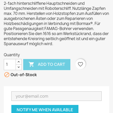
2-fach hinterschliffene Hauptschneiden und
Umfangschneiden mit Roboterschliff. Nutzlänge Zapfen
max. 70 mm. Herstellen von Holzstopfen zum Ausfüllen von
ausgebrochenen Ästen oder zum Reparieren von
Holzbeschädigungen in Verbindung mit Bormax®. Für
gute Passgenauigkeit FAMAG-Bohrer verwenden.
Positionieren Sie den 1616 so am Werkstückrand, dass der
entstehende Kreisring seitlich geöffnet ist und ein guter
Spanauswurf möglich wird.
Quantity

favorite_border
ADD TO CART

Out-of-Stock
NOTIFY ME WHEN AVAILABLE