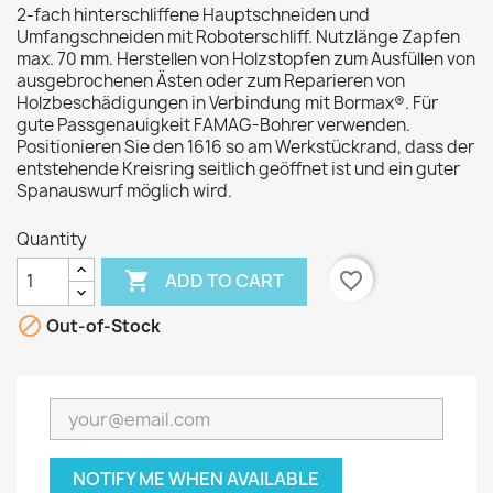
2-fach hinterschliffene Hauptschneiden und
Umfangschneiden mit Roboterschliff. Nutzlänge Zapfen
max. 70 mm. Herstellen von Holzstopfen zum Ausfüllen von
ausgebrochenen Ästen oder zum Reparieren von
Holzbeschädigungen in Verbindung mit Bormax®. Für
gute Passgenauigkeit FAMAG-Bohrer verwenden.
Positionieren Sie den 1616 so am Werkstückrand, dass der
entstehende Kreisring seitlich geöffnet ist und ein guter
Spanauswurf möglich wird.
Quantity

favorite_border
ADD TO CART

Out-of-Stock
NOTIFY ME WHEN AVAILABLE