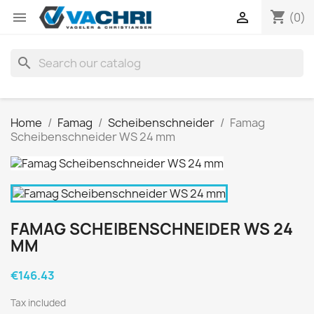
shopping_cart


(0)
search
Home
Famag
Scheibenschneider
Famag
Scheibenschneider WS 24 mm
FAMAG SCHEIBENSCHNEIDER WS 24
MM
€146.43
Tax included