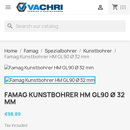
shopping_cart


(0)
search
Home
Famag
Spezialbohrer
Kunstbohrer
Famag Kunstbohrer HM GL90 Ø 32 mm
FAMAG KUNSTBOHRER HM GL90 Ø 32
MM
€98.89
Tax included