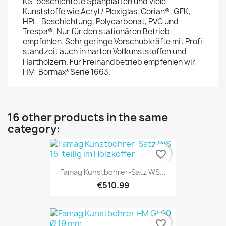
KS-beschichtete Spanplatten und viele
Kunststoffe wie Acryl / Plexiglas, Corian®, GFK,
HPL- Beschichtung, Polycarbonat, PVC und
Trespa®. Nur für den stationären Betrieb
empfohlen. Sehr geringe Vorschubkräfte mit Profi
standzeit auch in harten Vollkunststoffen und
Harthölzern. Für Freihandbetrieb empfehlen wir
HM-Bormax³ Serie 1663.
16 other products in the same
category:
favorite_border
Famag Kunstbohrer-Satz WS...
€510.99
favorite_border