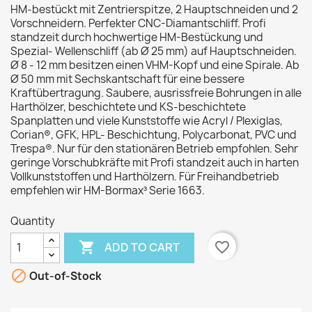
HM-bestückt mit Zentrierspitze, 2 Hauptschneiden und 2
Vorschneidern. Perfekter CNC-Diamantschliff. Profi
standzeit durch hochwertige HM-Bestückung und
Spezial- Wellenschliff (ab Ø 25 mm) auf Hauptschneiden.
Ø 8 - 12 mm besitzen einen VHM-Kopf und eine Spirale. Ab
Ø 50 mm mit Sechskantschaft für eine bessere
Kraftübertragung. Saubere, ausrissfreie Bohrungen in alle
Harthölzer, beschichtete und KS-beschichtete
Spanplatten und viele Kunststoffe wie Acryl / Plexiglas,
Corian®, GFK, HPL- Beschichtung, Polycarbonat, PVC und
Trespa®. Nur für den stationären Betrieb empfohlen. Sehr
geringe Vorschubkräfte mit Profi standzeit auch in harten
Vollkunststoffen und Harthölzern. Für Freihandbetrieb
empfehlen wir HM-Bormax³ Serie 1663.
Quantity

favorite_border
ADD TO CART

Out-of-Stock