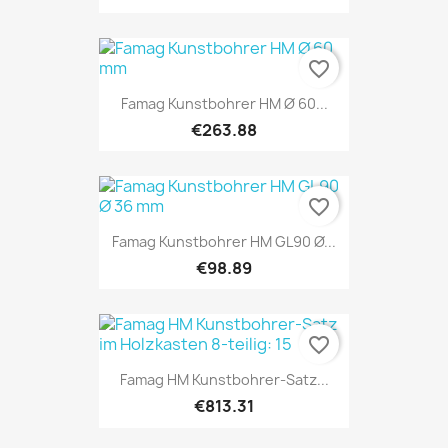
favorite_border
Famag Kunstbohrer HM Ø 60...
€263.88
favorite_border
Famag Kunstbohrer HM GL90 Ø...
€98.89
favorite_border
Famag HM Kunstbohrer-Satz...
€813.31