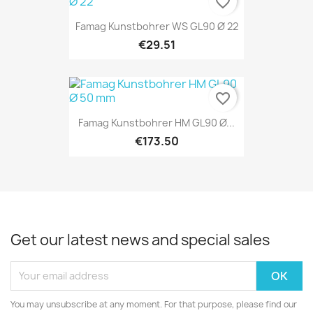
favorite_border
Famag Kunstbohrer WS GL90 Ø 22
€29.51
favorite_border
Famag Kunstbohrer HM GL90 Ø...
€173.50
Get our latest news and special sales
You may unsubscribe at any moment. For that purpose, please find our