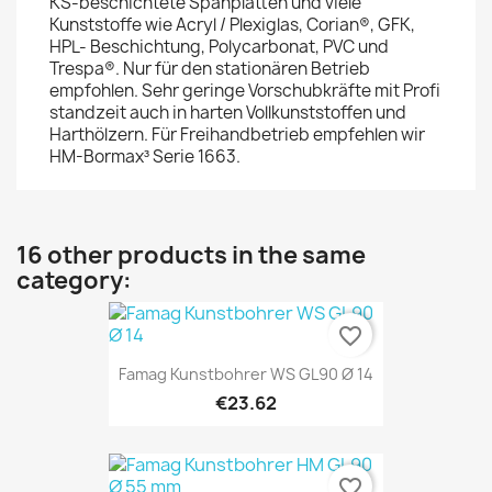
KS-beschichtete Spanplatten und viele
Kunststoffe wie Acryl / Plexiglas, Corian®, GFK,
HPL- Beschichtung, Polycarbonat, PVC und
Trespa®. Nur für den stationären Betrieb
empfohlen. Sehr geringe Vorschubkräfte mit Profi
standzeit auch in harten Vollkunststoffen und
Harthölzern. Für Freihandbetrieb empfehlen wir
HM-Bormax³ Serie 1663.
16 other products in the same
category:
favorite_border
Famag Kunstbohrer WS GL90 Ø 14
€23.62
favorite_border