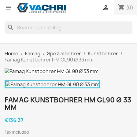
shopping_cart


(0)
search
Home
Famag
Spezialbohrer
Kunstbohrer
Famag Kunstbohrer HM GL90 Ø 33 mm
FAMAG KUNSTBOHRER HM GL90 Ø 33
MM
€136.37
Tax included