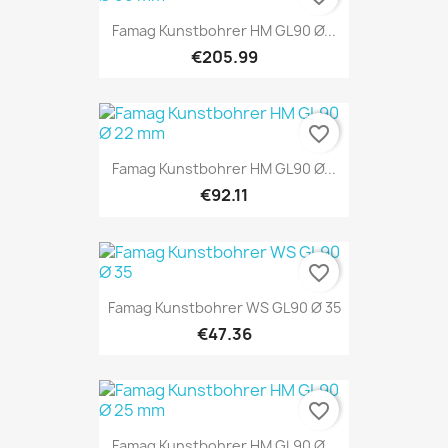
Famag Kunstbohrer HM GL90 Ø...
€205.99
favorite_border
Famag Kunstbohrer HM GL90 Ø...
€92.11
favorite_border
Famag Kunstbohrer WS GL90 Ø 35
€47.36
favorite_border
Famag Kunstbohrer HM GL90 Ø...