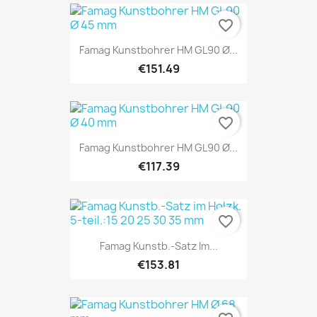
favorite_border
Famag Kunstbohrer HM GL90 Ø...
€151.49
favorite_border
Famag Kunstbohrer HM GL90 Ø...
€117.39
favorite_border
Famag Kunstb.-Satz Im...
€153.81