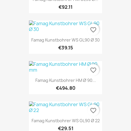
€92.11
favorite_border
Famag Kunstbohrer WS GL90 Ø 30
€39.15
favorite_border
Famag Kunstbohrer HM Ø 90...
€494.80
favorite_border
Famag Kunstbohrer WS GL90 Ø 22
€29.51