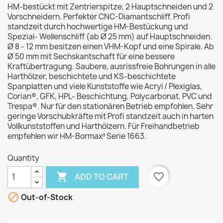
HM-bestückt mit Zentrierspitze, 2 Hauptschneiden und 2
Vorschneidern. Perfekter CNC-Diamantschliff. Profi
standzeit durch hochwertige HM-Bestückung und
Spezial- Wellenschliff (ab Ø 25 mm) auf Hauptschneiden.
Ø 8 - 12 mm besitzen einen VHM-Kopf und eine Spirale. Ab
Ø 50 mm mit Sechskantschaft für eine bessere
Kraftübertragung. Saubere, ausrissfreie Bohrungen in alle
Harthölzer, beschichtete und KS-beschichtete
Spanplatten und viele Kunststoffe wie Acryl / Plexiglas,
Corian®, GFK, HPL- Beschichtung, Polycarbonat, PVC und
Trespa®. Nur für den stationären Betrieb empfohlen. Sehr
geringe Vorschubkräfte mit Profi standzeit auch in harten
Vollkunststoffen und Harthölzern. Für Freihandbetrieb
empfehlen wir HM-Bormax³ Serie 1663.
Quantity

favorite_border
ADD TO CART

Out-of-Stock