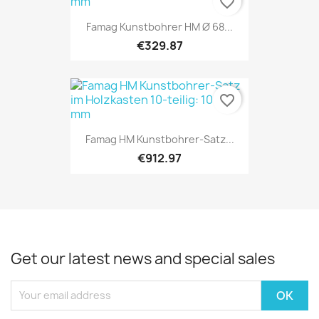
favorite_border
Famag Kunstbohrer HM Ø 68...
€329.87
favorite_border
Famag HM Kunstbohrer-Satz...
€912.97
Get our latest news and special sales