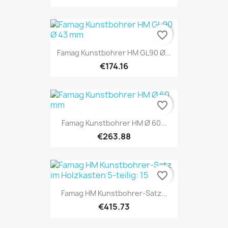
favorite_border
Famag Kunstbohrer HM GL90 Ø...
€174.16
favorite_border
Famag Kunstbohrer HM Ø 60...
€263.88
favorite_border
Famag HM Kunstbohrer-Satz...
€415.73