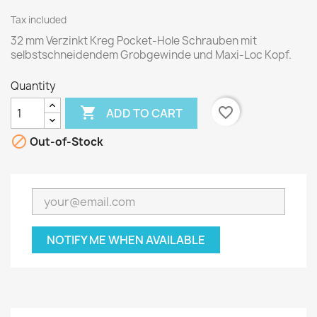
Tax included
32 mm Verzinkt Kreg Pocket-Hole Schrauben mit
selbstschneidendem Grobgewinde und Maxi-Loc Kopf.
Quantity

favorite_border
ADD TO CART

Out-of-Stock
NOTIFY ME WHEN AVAILABLE