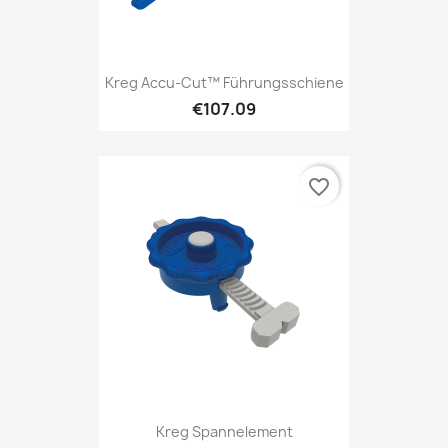
Kreg Accu-Cut™ Führungsschiene
€107.09
favorite_border
Kreg Spannelement