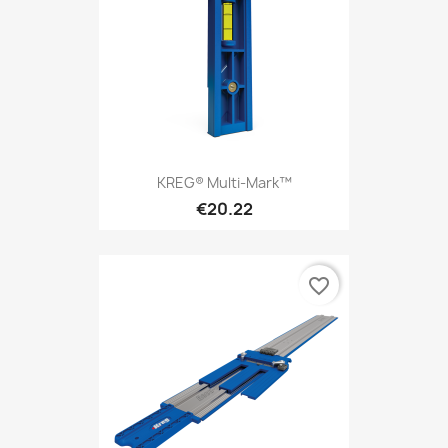
KREG® Multi-Mark™
€20.22
favorite_border