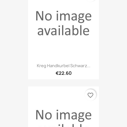
Kreg Handkurbel Schwarz...
€22.60
favorite_border