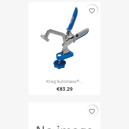
favorite_border
Kreg Automaxx®...
€83.29
favorite_border