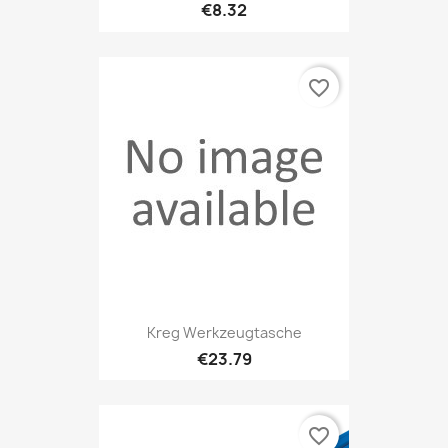
€8.32
favorite_border
Kreg Werkzeugtasche
€23.79
favorite_border