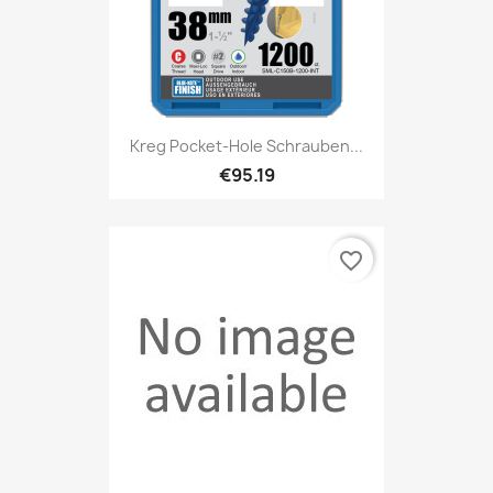
Kreg Pocket-Hole Schrauben...
€95.19
favorite_border