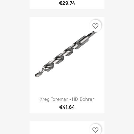
€29.74
favorite_border
Kreg Foreman - HD-Bohrer
€41.64
favorite_border