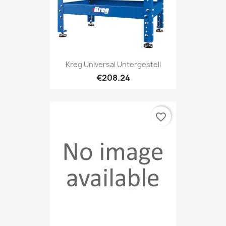
Kreg Universal Untergestell
€208.24
favorite_border