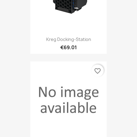
Kreg Docking-Station
€69.01
favorite_border