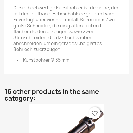
Dieser hochwertige Kunstbohrer ist derselbe, der
mit der Topfband-Bohrschablone geliefert wird.
Er verfügt über vier Hartmetall-Schneiden: Zwei
große Schneiden, die ein glattes Loch mit
flachem Boden erzeugen, sowie zwei
Stirnschneiden, die das Loch sauber
abschneiden, um ein gerades und glattes
Bohrloch zu erzeugen.
Kunstbohrer Ø 35 mm
16 other products in the same
category:
favorite_border