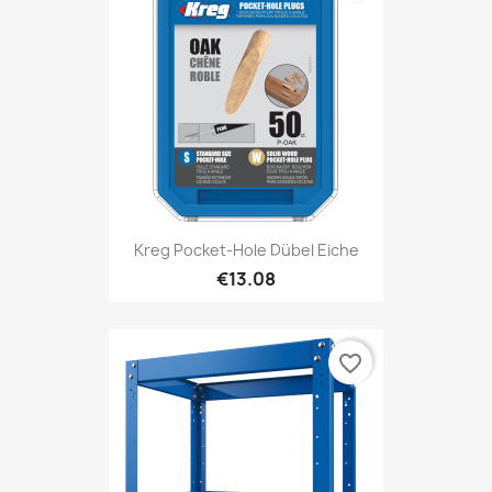
Kreg Pocket-Hole Dübel Eiche
€13.08
favorite_border