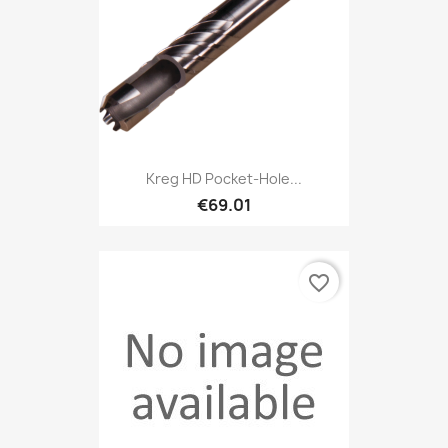
Kreg HD Pocket-Hole...
€69.01
favorite_border