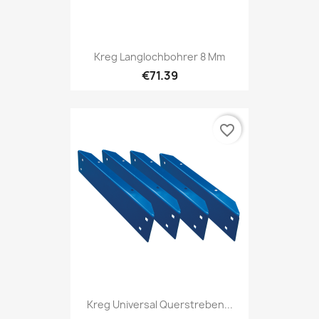
Kreg Langlochbohrer 8 Mm
€71.39
favorite_border
Kreg Universal Querstreben...