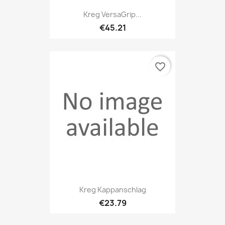
Kreg VersaGrip...
€45.21
favorite_border
Kreg Kappanschlag
€23.79