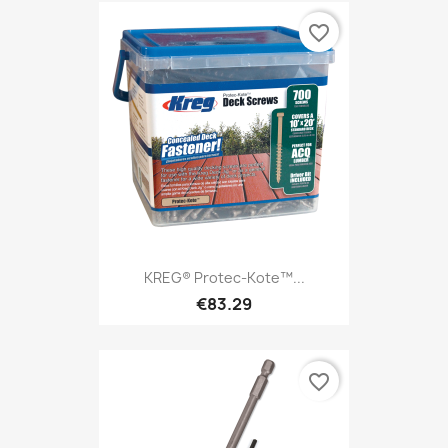
favorite_border
KREG® Protec-Kote™...
€83.29
favorite_border