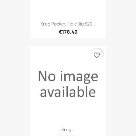
Kreg Pocket-Hole Jig 520...
€178.49
favorite_border
Kreg...