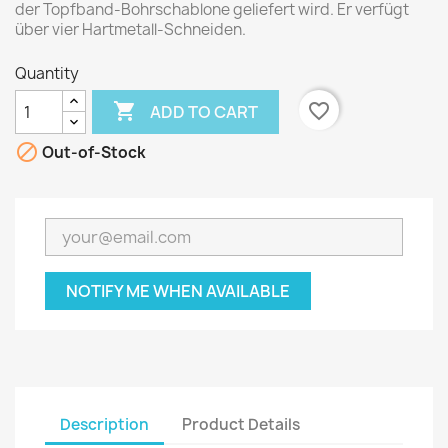
der Topfband-Bohrschablone geliefert wird. Er verfügt
über vier Hartmetall-Schneiden.
Quantity

favorite_border
ADD TO CART

Out-of-Stock
NOTIFY ME WHEN AVAILABLE
Description
Product Details