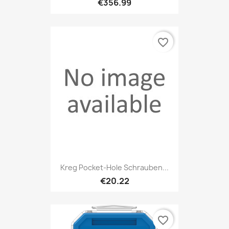
€356.99
favorite_border
Kreg Pocket-Hole Schrauben...
€20.22
favorite_border