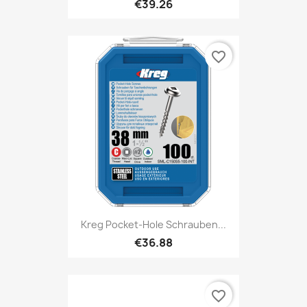
€39.26
favorite_border
Kreg Pocket-Hole Schrauben...
€36.88
favorite_border