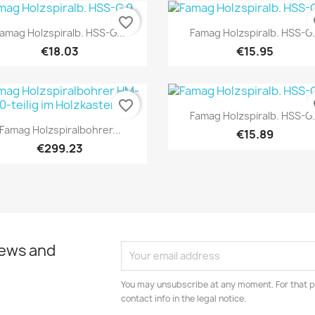
favorite_border
fa
Quick view
Quick view


amag Holzspiralb. HSS-G...
Famag Holzspiralb. HSS-G.
€18.03
€15.95
favorite_border
fa
Quick view

Famag Holzspiralb. HSS-G.
Quick view

Famag Holzspiralbohrer...
€15.89
€299.23
news and
You may unsubscribe at any moment. For that p
contact info in the legal notice.