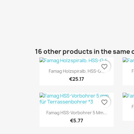
16 other products in the same 
favorite_border
Quick view

Famag Holzspiralb. HSS-G...
F
€25.17
favorite_border
F
Quick view

Famag HSS-Vorbohrer 5 Mm...
€5.77