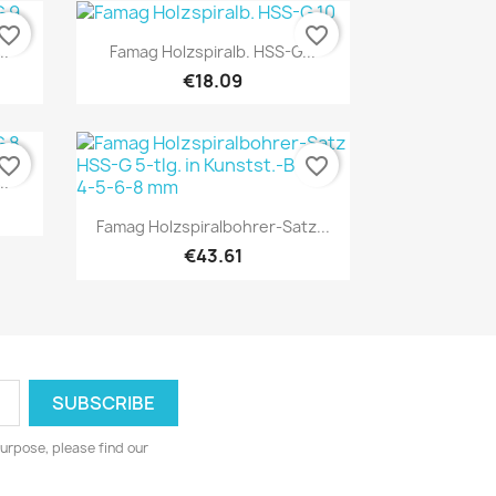
vorite_border
favorite_border
Quick view

..
Famag Holzspiralb. HSS-G...
€18.09
vorite_border
favorite_border
..
Quick view

Famag Holzspiralbohrer-Satz...
€43.61
urpose, please find our