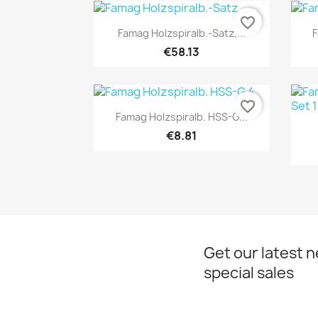
favorite_border
Quick view

Famag Holzspiralb.-Satz,...
F
€58.13
favorite_border
Quick view

Famag Holzspiralb. HSS-G...
€8.81
Get our latest 
special sales