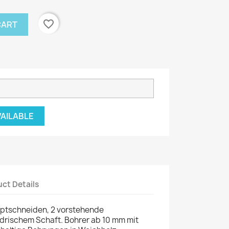
favorite_border
CART
VAILABLE
ct Details
auptschneiden, 2 vorstehende
drischem Schaft. Bohrer ab 10 mm mit