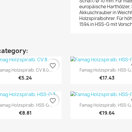
Schaft-Ø 10 mm. Für maß
europäische Harthölzer, 
Akkuschrauber in Weichh
Holzspiralbohrer. Für hö
1594 in HSS-G mit Vorsc
category:
favorite_border
fa
Quick view
Quick view


amag Holzspiralb. CV 8,0...
Famag Holzspiralb. HSS-G.
€5.24
€17.43
favorite_border
fa
Quick view
Quick view


amag Holzspiralb. HSS-G...
Famag Holzspiralb. HSS-G.
€8.81
€19.64