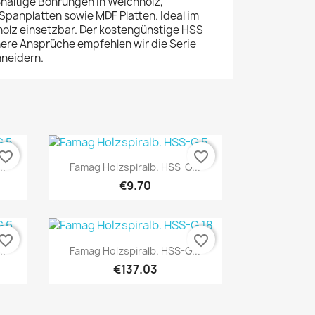
haltige Bohrungen in Weichholz,
Spanplatten sowie MDF Platten. Ideal im
olz einsetzbar. Der kostengünstige HSS
here Ansprüche empfehlen wir die Serie
hneidern.
vorite_border
favorite_border
Quick view

..
Famag Holzspiralb. HSS-G...
€9.70
vorite_border
favorite_border
Quick view

..
Famag Holzspiralb. HSS-G...
€137.03