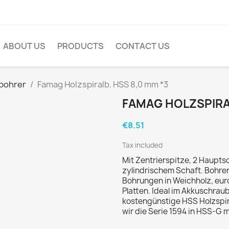
ABOUT US
PRODUCTS
CONTACT US
lbohrer
Famag Holzspiralb. HSS 8,0 mm *3
FAMAG HOLZSPIRAL
€8.51
Tax included
Mit Zentrierspitze, 2 Haupt
zylindrischem Schaft. Bohre
Bohrungen in Weichholz, eur
Platten. Ideal im Akkuschrau
kostengünstige HSS Holzspir
wir die Serie 1594 in HSS-G 