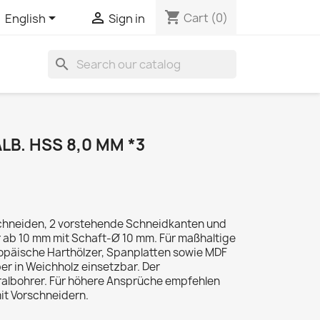
shopping_cart


Cart
(0)
English
Sign in
search
B. HSS 8,0 MM *3
schneiden, 2 vorstehende Schneidkanten und
r ab 10 mm mit Schaft-Ø 10 mm. Für maßhaltige
opäische Harthölzer, Spanplatten sowie MDF
ber in Weichholz einsetzbar. Der
albohrer. Für höhere Ansprüche empfehlen
mit Vorschneidern.