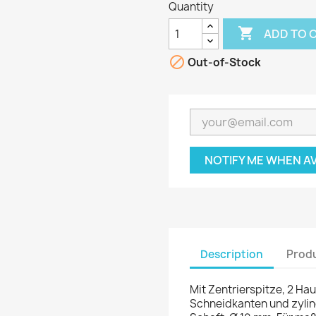
Quantity

ADD TO 

Out-of-Stock
NOTIFY ME WHEN A
Description
Produ
Mit Zentrierspitze, 2 H
Schneidkanten und zylin