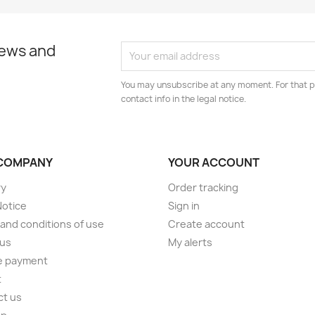
news and
You may unsubscribe at any moment. For that p
contact info in the legal notice.
COMPANY
YOUR ACCOUNT
ry
Order tracking
Notice
Sign in
and conditions of use
Create account
 us
My alerts
e payment
t
ct us