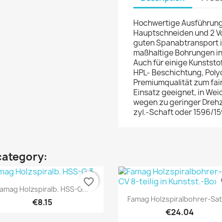
Hochwertige Ausführung i
Hauptschneiden und 2 Vor
guten Spanabtransport i
maßhaltige Bohrungen in 
Auch für einige Kunststof
HPL- Beschichtung, Poly
Premiumqualität zum fair
Einsatz geeignet, in We
wegen zu geringer Drehza
zyl.-Schaft oder 1596/15
category:
favorite_border
fa
Quick view

amag Holzspiralb. HSS-G...
Quick view

Famag Holzspiralbohrer-Satz
€8.15
€24.04