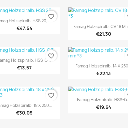
favorite_border
fa
Quick view

mag Holzspiralb. HSS 20,0...
Quick view

Famag Holzspiralb. CV 18 Mm
€47.54
€21.30
favorite_border
fa
Quick view

amag Holzspiralb. HSS-G...
Quick view

Famag Holzspiralb. 14 X 250
€13.57
€22.13
favorite_border
fa
Quick view

Famag Holzspiralb. HSS-G.
Quick view

amag Holzspiralb. 18 X 250...
€19.64
€30.05