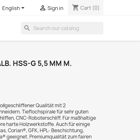
shopping_cart


Cart
(0)
English
Sign in
search
B. HSS-G 5,5 MM M.
llgeschliffener Qualität mit 2
eidern. Tieflochspirale für sehr guten
liffen, CNC-Roboterschliff. Für maßhaltige
re harte Holzwerkstoffe. Auch für einige
glas, Corian®, GFK, HPL- Beschichtung,
a® geeignet. Premiumqualität zum fairen