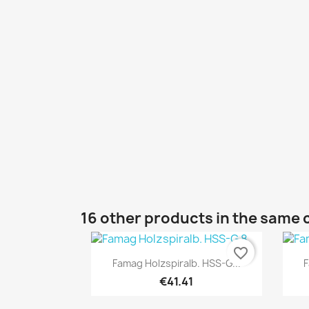
16 other products in the same 
favorite_border
Quick view

Famag Holzspiralb. HSS-G...
F
€41.41