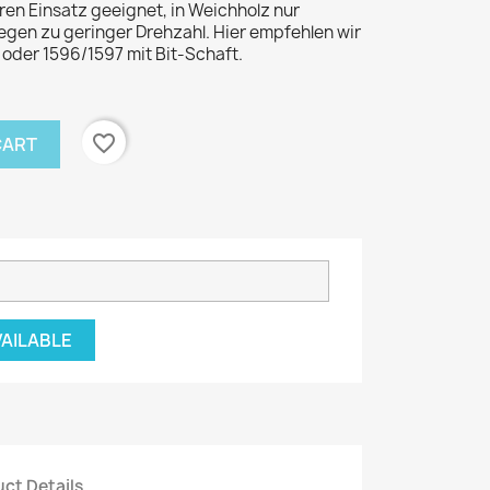
ären Einsatz geeignet, in Weichholz nur
gen zu geringer Drehzahl. Hier empfehlen wir
t oder 1596/1597 mit Bit-Schaft.
favorite_border
CART
VAILABLE
ct Details