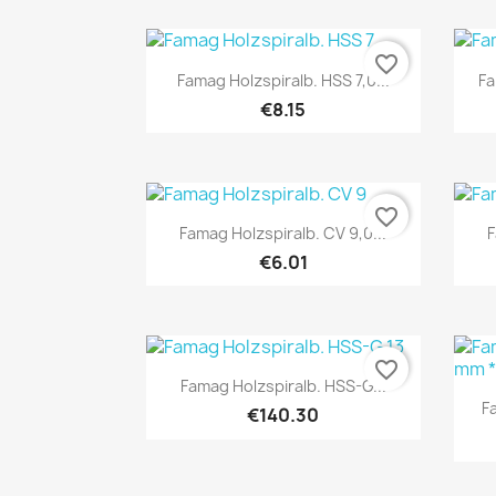
favorite_border
Quick view

Famag Holzspiralb. HSS 7,0...
Fa
€8.15
favorite_border
Quick view

Famag Holzspiralb. CV 9,0...
F
€6.01
favorite_border
Quick view

Famag Holzspiralb. HSS-G...
F
€140.30