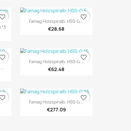
vorite_border
favorite_border
Quick view

Famag Holzspiralb. HSS-G...
 *3
€28.68
vorite_border
favorite_border
Quick view

Famag Holzspiralb. HSS-G...
...
€62.48
vorite_border
favorite_border
Quick view

..
Famag Holzspiralb. HSS-G...
€277.09