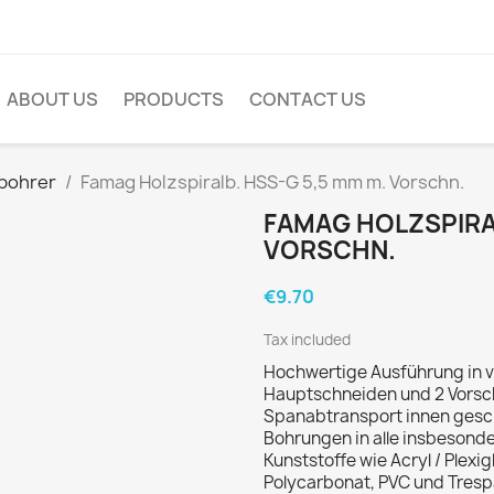
ABOUT US
PRODUCTS
CONTACT US
lbohrer
Famag Holzspiralb. HSS-G 5,5 mm m. Vorschn.
FAMAG HOLZSPIRAL
VORSCHN.
€9.70
Tax included
Hochwertige Ausführung in vo
Hauptschneiden und 2 Vorschn
Spanabtransport innen gesch
Bohrungen in alle insbesonde
Kunststoffe wie Acryl / Plexi
Polycarbonat, PVC und Tresp