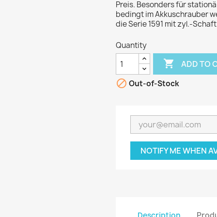
Preis. Besonders für station
bedingt im Akkuschrauber we
die Serie 1591 mit zyl.-Schaf
Quantity

ADD TO 

Out-of-Stock
NOTIFY ME WHEN A
Description
Produ