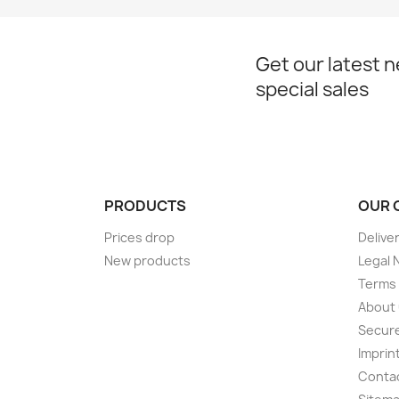
Get our latest 
special sales
PRODUCTS
OUR 
Prices drop
Delive
New products
Legal 
Terms 
About
Secur
Imprin
Conta