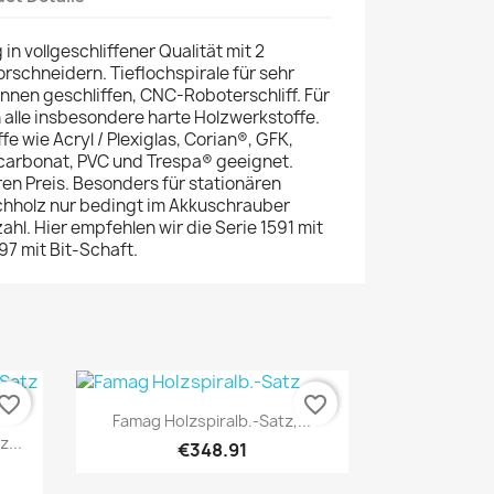
n vollgeschliffener Qualität mit 2
schneidern. Tieflochspirale für sehr
nnen geschliffen, CNC-Roboterschliff. Für
alle insbesondere harte Holzwerkstoffe.
fe wie Acryl / Plexiglas, Corian®, GFK,
carbonat, PVC und Trespa® geeignet.
en Preis. Besonders für stationären
ichholz nur bedingt im Akkuschrauber
hl. Hier empfehlen wir die Serie 1591 mit
97 mit Bit-Schaft.
vorite_border
favorite_border
Quick view

Famag Holzspiralb.-Satz,...
...
€348.91