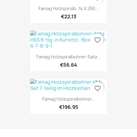
Famag Holzspiralb. 14 X 250...
€22.13
favorite_border
Famag Holzspiralbohrer-Satz...
€56.64
favorite_border
Famag Holzspiralbohrer...
€196.95