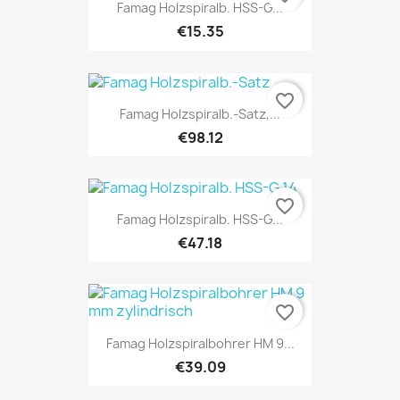
Famag Holzspiralb. HSS-G...
€15.35
favorite_border
Famag Holzspiralb.-Satz,...
€98.12
favorite_border
Famag Holzspiralb. HSS-G...
€47.18
favorite_border
Famag Holzspiralbohrer HM 9...
€39.09