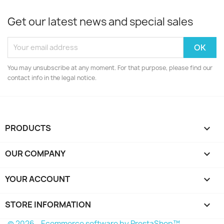
Get our latest news and special sales
You may unsubscribe at any moment. For that purpose, please find our
contact info in the legal notice.
PRODUCTS

OUR COMPANY

YOUR ACCOUNT

STORE INFORMATION
keyboard_arrow_down
© 2026 - Ecommerce software by PrestaShop™