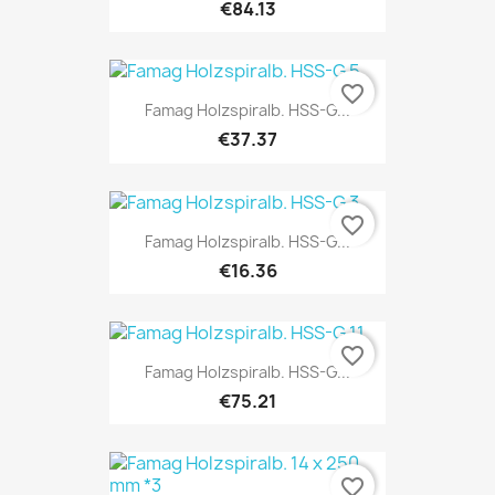
€84.13
favorite_border
Famag Holzspiralb. HSS-G...
€37.37
favorite_border
Famag Holzspiralb. HSS-G...
€16.36
favorite_border
Famag Holzspiralb. HSS-G...
€75.21
favorite_border