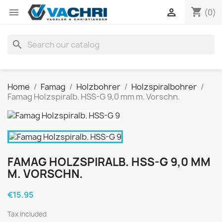
shopping_cart


(0)
search
Home
Famag
Holzbohrer
Holzspiralbohrer
Famag Holzspiralb. HSS-G 9,0 mm m. Vorschn.
FAMAG HOLZSPIRALB. HSS-G 9,0 MM
M. VORSCHN.
€15.95
Tax included