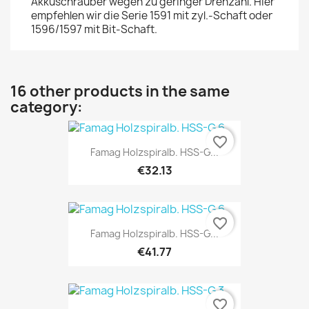
Akkuschrauber wegen zu geringer Drehzahl. Hier
empfehlen wir die Serie 1591 mit zyl.-Schaft oder
1596/1597 mit Bit-Schaft.
16 other products in the same
category:
favorite_border
Famag Holzspiralb. HSS-G...
€32.13
favorite_border
Famag Holzspiralb. HSS-G...
€41.77
favorite_border