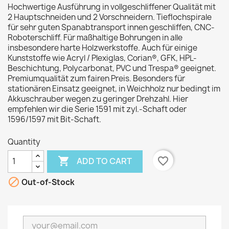
Hochwertige Ausführung in vollgeschliffener Qualität mit
2 Hauptschneiden und 2 Vorschneidern. Tieflochspirale
für sehr guten Spanabtransport innen geschliffen, CNC-
Roboterschliff. Für maßhaltige Bohrungen in alle
insbesondere harte Holzwerkstoffe. Auch für einige
Kunststoffe wie Acryl / Plexiglas, Corian®, GFK, HPL-
Beschichtung, Polycarbonat, PVC und Trespa® geeignet.
Premiumqualität zum fairen Preis. Besonders für
stationären Einsatz geeignet, in Weichholz nur bedingt im
Akkuschrauber wegen zu geringer Drehzahl. Hier
empfehlen wir die Serie 1591 mit zyl.-Schaft oder
1596/1597 mit Bit-Schaft.
Quantity

favorite_border
ADD TO CART

Out-of-Stock