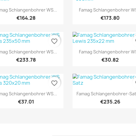
Quick view
Quick view


mag Schlangenbohrer WS...
Famag Schlangenbohrer WS
€164.28
€173.80
favorite_border
fa
Quick view
Quick view


mag Schlangenbohrer WS...
Famag Schlangenbohrer WS
€233.78
€30.82
favorite_border
fa
Quick view
Quick view


mag Schlangenbohrer WS...
Famag Schlangenbohrer-Satz
€37.01
€235.26