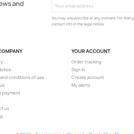
news and
You may unsubscribe at any moment. For that p
contact info in the legal notice.
COMPANY
YOUR ACCOUNT
ry
Order tracking
Notice
Sign in
and conditions of use
Create account
 us
My alerts
e payment
t
ct us
ap
s