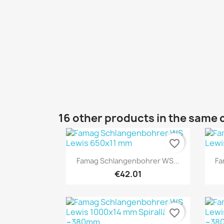
16 other products in the same 
favorite_border
Quick view

Famag Schlangenbohrer WS...
Fa
€42.01
favorite_border