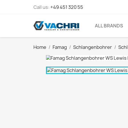
Call us:
+49 451 320 55
ALL BRANDS
Home
Famag
Schlangenbohrer
Sch