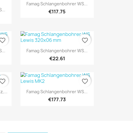
Quick view

Famag Schlangenbohrer WS...
...
€117.75
vorite_border
favorite_border
Quick view

...
Famag Schlangenbohrer WS...
€22.61
vorite_border
favorite_border
Quick view

,...
Famag Schlangenbohrer WS...
€177.73