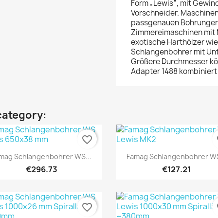
Form „Lewis“, mit Gewin
Vorschneider. Maschine
passgenauen Bohrungen in
Zimmereimaschinen mit 
exotische Harthölzer wi
Schlangenbohrer mit Un
Größere Durchmesser kön
Adapter 1488 kombiniert
category:
favorite_border
fa
Quick view
Quick view


mag Schlangenbohrer WS...
Famag Schlangenbohrer WS
€296.73
€127.21
favorite_border
fa