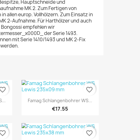
despitze, Hauptschneide und
naufnahme MK 2. Zum Fertigen von
 allen europ. Vollhölzern. Zum Einsatz in
MK 2-Aufnahme. Für Harthölzer und auch
e Bongossi empfehlen wir
termesser_x000D_ der Serie 1493.
nen mit Serie 1410/1493 und MK 2-Fix
 werden.
vorite_border
favorite_border
Quick view

...
Famag Schlangenbohrer WS...
€17.55
vorite_border
favorite_border