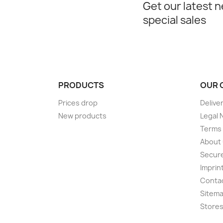
Get our latest 
special sales
PRODUCTS
OUR 
Prices drop
Delive
New products
Legal 
Terms 
About
Secur
Imprin
Conta
Sitem
Store