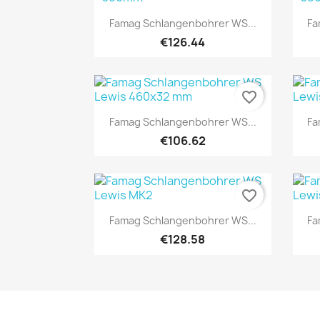
Quick view

Famag Schlangenbohrer WS...
Fa
€126.44
favorite_border
Quick view

Famag Schlangenbohrer WS...
Fa
€106.62
favorite_border
Quick view

Famag Schlangenbohrer WS...
Fa
€128.58