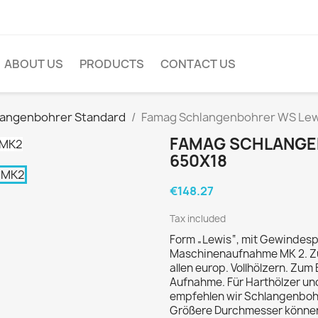
ABOUT US
PRODUCTS
CONTACT US
langenbohrer Standard
Famag Schlangenbohrer WS Lew
FAMAG SCHLANGE
650X18
€148.27
Tax included
Form „Lewis“, mit Gewindesp
Maschinenaufnahme MK 2. Z
allen europ. Vollhölzern. Zu
Aufnahme. Für Harthölzer un
empfehlen wir Schlangenboh
Größere Durchmesser können 