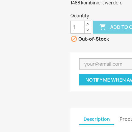
1488 kombiniert werden.
Quantity

ADD TO 

Out-of-Stock
NOTIFY ME WHEN A
Description
Produ