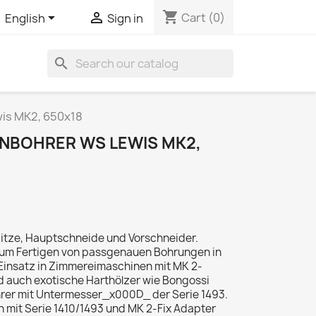
shopping_cart


Cart
(0)
English
Sign in
search
is MK2, 650x18
NBOHRER WS LEWIS MK2,
itze, Hauptschneide und Vorschneider.
um Fertigen von passgenauen Bohrungen in
m Einsatz in Zimmereimaschinen mit MK 2-
d auch exotische Harthölzer wie Bongossi
rer mit Untermesser_x000D_ der Serie 1493.
mit Serie 1410/1493 und MK 2-Fix Adapter