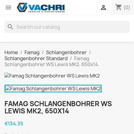
shopping_cart


(0)
search
Home
Famag
Schlangenbohrer
Schlangenbohrer Standard
Famag
Schlangenbohrer WS Lewis MK2, 650x14
FAMAG SCHLANGENBOHRER WS
LEWIS MK2, 650X14
€134.35