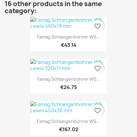
16 other products in the same
category:
favorite_border
Famag Schlangenbohrer WS...
€43.14
favorite_border
Famag Schlangenbohrer WS...
€24.75
favorite_border
Famag Schlangenbohrer WS...
€167.02