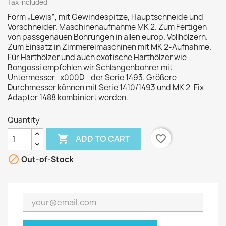
Tax included
Form „Lewis“, mit Gewindespitze, Hauptschneide und
Vorschneider. Maschinenaufnahme MK 2. Zum Fertigen
von passgenauen Bohrungen in allen europ. Vollhölzern.
Zum Einsatz in Zimmereimaschinen mit MK 2-Aufnahme.
Für Harthölzer und auch exotische Harthölzer wie
Bongossi empfehlen wir Schlangenbohrer mit
Untermesser_x000D_ der Serie 1493. Größere
Durchmesser können mit Serie 1410/1493 und MK 2-Fix
Adapter 1488 kombiniert werden.
Quantity

favorite_border
ADD TO CART

Out-of-Stock