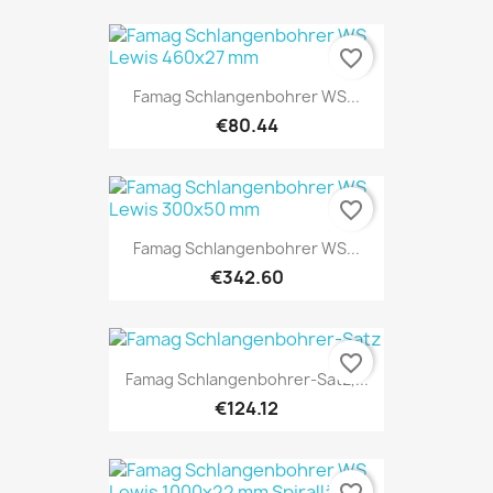
favorite_border
Famag Schlangenbohrer WS...
€80.44
favorite_border
Famag Schlangenbohrer WS...
€342.60
favorite_border
Famag Schlangenbohrer-Satz,...
€124.12
favorite_border