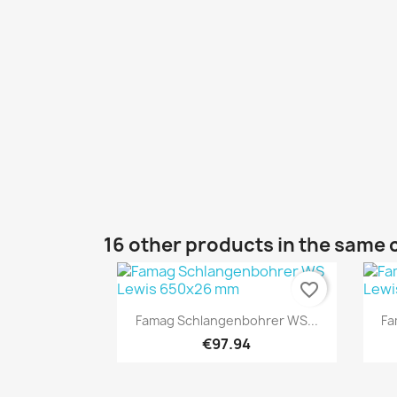
16 other products in the same 
favorite_border
Quick view

Famag Schlangenbohrer WS...
Fa
€97.94