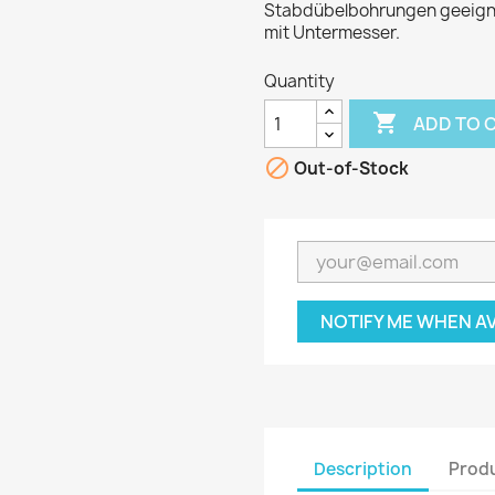
Stabdübelbohrungen geeignet
mit Untermesser.
Quantity

ADD TO 

Out-of-Stock
NOTIFY ME WHEN A
Description
Produ