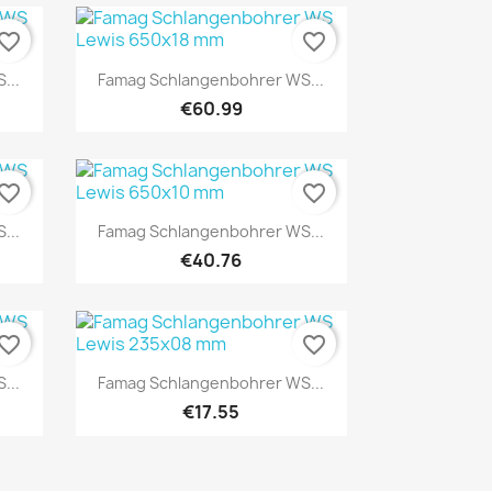
vorite_border
favorite_border
Quick view

...
Famag Schlangenbohrer WS...
€60.99
vorite_border
favorite_border
Quick view

...
Famag Schlangenbohrer WS...
€40.76
vorite_border
favorite_border
Quick view

...
Famag Schlangenbohrer WS...
€17.55