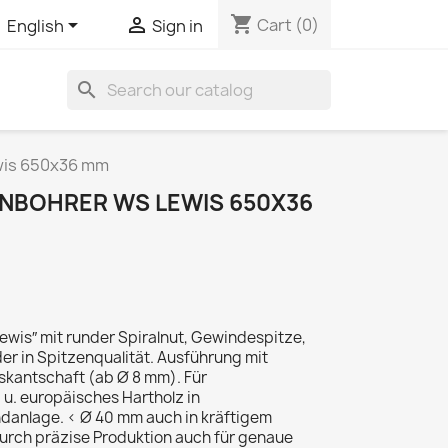
shopping_cart


Cart
(0)
English
Sign in
search
wis 650x36 mm
NBOHRER WS LEWIS 650X36
wis″ mit runder Spiralnut, Gewindespitze,
r in Spitzenqualität. Ausführung mit
kantschaft (ab Ø 8 mm). Für
u. europäisches Hartholz in
anlage. < Ø 40 mm auch in kräftigem
urch präzise Produktion auch für genaue