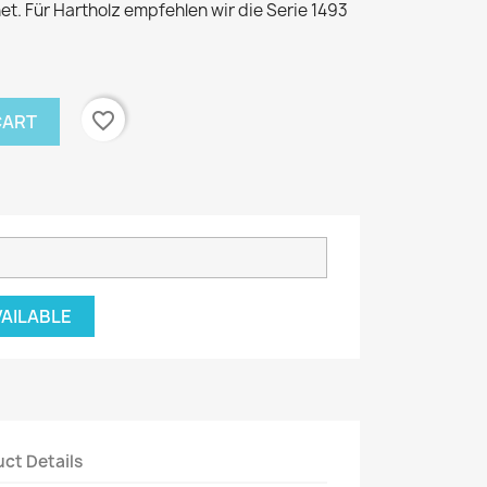
. Für Hartholz empfehlen wir die Serie 1493
favorite_border
CART
VAILABLE
ct Details