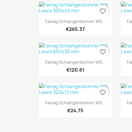
favorite_border
Quick view

Famag Schlangenbohrer WS...
Fa
€265.37
favorite_border
Quick view

Famag Schlangenbohrer WS...
Fa
€120.61
favorite_border
Quick view

Famag Schlangenbohrer WS...
Fa
€24.75