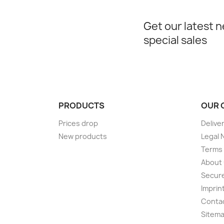
Get our latest 
special sales
PRODUCTS
OUR 
Prices drop
Delive
New products
Legal 
Terms 
About
Secur
Imprin
Conta
Sitem