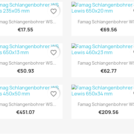
favorite_border
fa
Quick view
Quick view


mag Schlangenbohrer WS...
Famag Schlangenbohrer WS
€17.55
€69.56
favorite_border
fa
Quick view
Quick view


mag Schlangenbohrer WS...
Famag Schlangenbohrer WS
€50.93
€62.77
favorite_border
fa
Quick view
Quick view


mag Schlangenbohrer WS...
Famag Schlangenbohrer WS
€451.07
€209.56