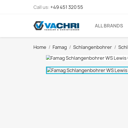
Call us:
+49 451 320 55
ALL BRANDS
Home
Famag
Schlangenbohrer
Sch