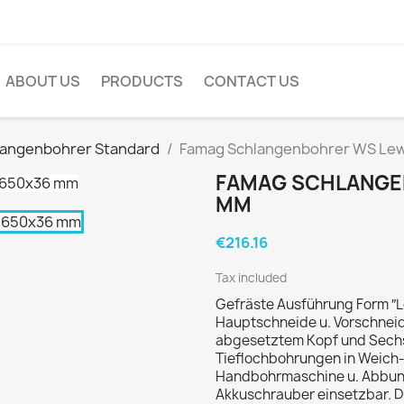
ABOUT US
PRODUCTS
CONTACT US
langenbohrer Standard
Famag Schlangenbohrer WS Le
FAMAG SCHLANGE
MM
€216.16
Tax included
Gefräste Ausführung Form ″Le
Hauptschneide u. Vorschneide
abgesetztem Kopf und Sechs
Tieflochbohrungen in Weich- 
Handbohrmaschine u. Abbund
Akkuschrauber einsetzbar. D