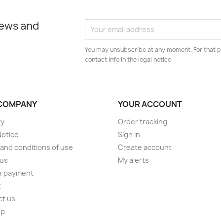
news and
You may unsubscribe at any moment. For that p
contact info in the legal notice.
COMPANY
YOUR ACCOUNT
ry
Order tracking
Notice
Sign in
and conditions of use
Create account
 us
My alerts
e payment
t
ct us
ap