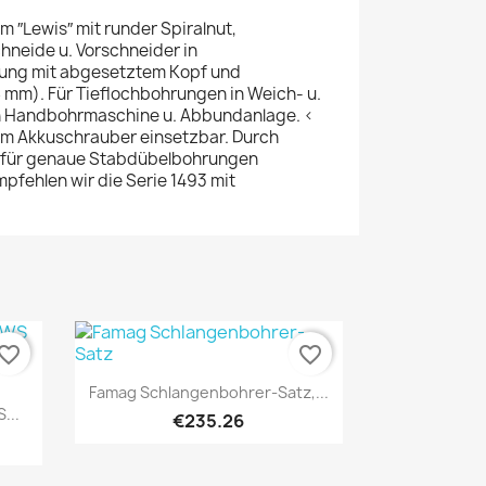
 ″Lewis″ mit runder Spiralnut,
neide u. Vorschneider in
rung mit abgesetztem Kopf und
 mm). Für Tieflochbohrungen in Weich- u.
in Handbohrmaschine u. Abbundanlage. <
em Akkuschrauber einsetzbar. Durch
h für genaue Stabdübelbohrungen
mpfehlen wir die Serie 1493 mit
vorite_border
favorite_border
Quick view

Famag Schlangenbohrer-Satz,...
...
€235.26