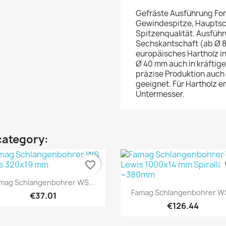
Gefräste Ausführung Form
Gewindespitze, Hauptsch
Spitzenqualität. Ausfüh
Sechskantschaft (ab Ø 8
europäisches Hartholz 
Ø 40 mm auch in kräftig
präzise Produktion auc
geeignet. Für Hartholz e
Untermesser.
category:
favorite_border
fa
Quick view

mag Schlangenbohrer WS...
Quick view

Famag Schlangenbohrer WS
€37.01
€126.44