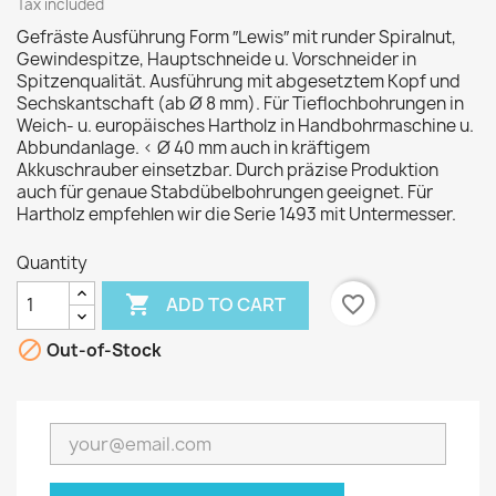
Tax included
Gefräste Ausführung Form ″Lewis″ mit runder Spiralnut,
Gewindespitze, Hauptschneide u. Vorschneider in
Spitzenqualität. Ausführung mit abgesetztem Kopf und
Sechskantschaft (ab Ø 8 mm). Für Tieflochbohrungen in
Weich- u. europäisches Hartholz in Handbohrmaschine u.
Abbundanlage. < Ø 40 mm auch in kräftigem
Akkuschrauber einsetzbar. Durch präzise Produktion
auch für genaue Stabdübelbohrungen geeignet. Für
Hartholz empfehlen wir die Serie 1493 mit Untermesser.
Quantity

favorite_border
ADD TO CART

Out-of-Stock