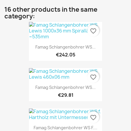
16 other products in the same
category:
favorite_border
Famag Schlangenbohrer WS...
€242.05
favorite_border
Famag Schlangenbohrer WS...
€29.81
favorite_border
Famag Schlangenbohrer WS F....