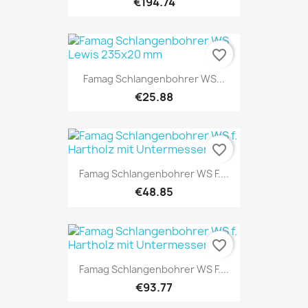
€194.74
favorite_border
Famag Schlangenbohrer WS...
€25.88
favorite_border
Famag Schlangenbohrer WS F....
€48.85
favorite_border
Famag Schlangenbohrer WS F....
€93.77