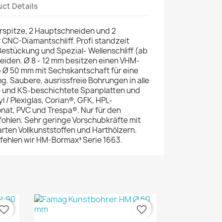
ct Details
rspitze, 2 Hauptschneiden und 2
 CNC-Diamantschliff. Profi standzeit
stückung und Spezial- Wellenschliff (ab
iden. Ø 8 - 12 mm besitzen einen VHM-
b Ø 50 mm mit Sechskantschaft für eine
. Saubere, ausrissfreie Bohrungen in alle
e und KS-beschichtete Spanplatten und
l / Plexiglas, Corian®, GFK, HPL-
nat, PVC und Trespa®. Nur für den
fohlen. Sehr geringe Vorschubkräfte mit
arten Vollkunststoffen und Harthölzern.
fehlen wir HM-Bormax³ Serie 1663.
vorite_border
favorite_border