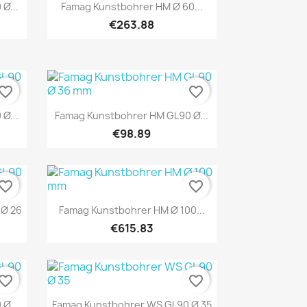
Quick view

Ø...
Famag Kunstbohrer HM Ø 60...
€263.88
vorite_border
favorite_border
Quick view

Ø...
Famag Kunstbohrer HM GL90 Ø...
€98.89
vorite_border
favorite_border
Quick view

 Ø 26
Famag Kunstbohrer HM Ø 100...
€615.83
vorite_border
favorite_border
Quick view

Ø...
Famag Kunstbohrer WS GL90 Ø 35