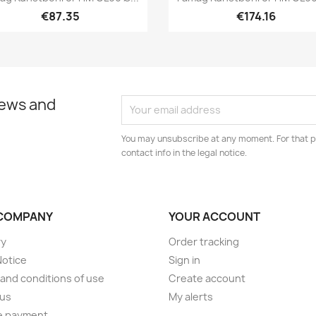
€87.35
€174.16
news and
You may unsubscribe at any moment. For that p
contact info in the legal notice.
COMPANY
YOUR ACCOUNT
ry
Order tracking
Notice
Sign in
and conditions of use
Create account
 us
My alerts
e payment