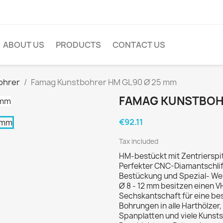
ABOUT US
PRODUCTS
CONTACT US
ohrer
Famag Kunstbohrer HM GL90 Ø 25 mm
FAMAG KUNSTBOH
€92.11
Tax included
HM-bestückt mit Zentrierspi
Perfekter CNC-Diamantschlif
Bestückung und Spezial- Wel
Ø 8 - 12 mm besitzen einen V
Sechskantschaft für eine be
Bohrungen in alle Harthölze
Spanplatten und viele Kunstst