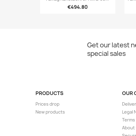
€494.80
Get our latest 
special sales
PRODUCTS
OUR 
Prices drop
Delive
New products
Legal 
Terms 
About
Secur