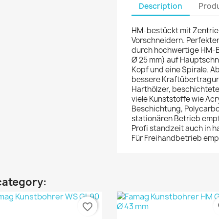
Description
Produ
HM-bestückt mit Zentrie
Vorschneidern. Perfekter
durch hochwertige HM-Be
Ø 25 mm) auf Hauptschne
Kopf und eine Spirale. A
bessere Kraftübertragung
Harthölzer, beschichtet
viele Kunststoffe wie Acry
Beschichtung, Polycarbo
stationären Betrieb emp
Profi standzeit auch in h
Für Freihandbetrieb emp
category:
favorite_border
fa