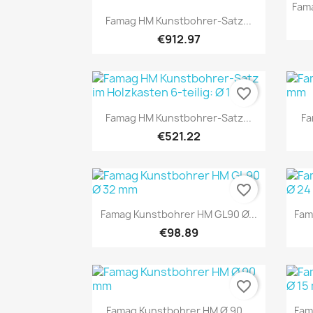
Fam
Quick view

Famag HM Kunstbohrer-Satz...
€912.97
favorite_border
Quick view

Famag HM Kunstbohrer-Satz...
Fa
€521.22
favorite_border
Quick view

Famag Kunstbohrer HM GL90 Ø...
Fam
€98.89
favorite_border
Quick view

Famag Kunstbohrer HM Ø 90...
Fam