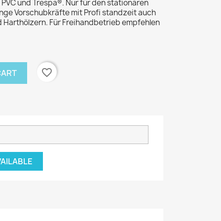
 PVC und Trespa®. Nur für den stationären
nge Vorschubkräfte mit Profi standzeit auch
nd Harthölzern. Für Freihandbetrieb empfehlen
favorite_border
CART
VAILABLE