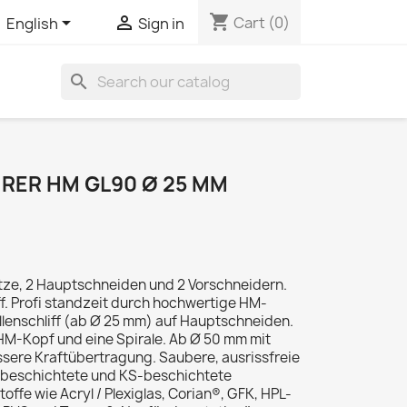
shopping_cart


Cart
(0)
English
Sign in
search
RER HM GL90 Ø 25 MM
tze, 2 Hauptschneiden und 2 Vorschneidern.
f. Profi standzeit durch hochwertige HM-
lenschliff (ab Ø 25 mm) auf Hauptschneiden.
HM-Kopf und eine Spirale. Ab Ø 50 mm mit
ssere Kraftübertragung. Saubere, ausrissfreie
r, beschichtete und KS-beschichtete
offe wie Acryl / Plexiglas, Corian®, GFK, HPL-