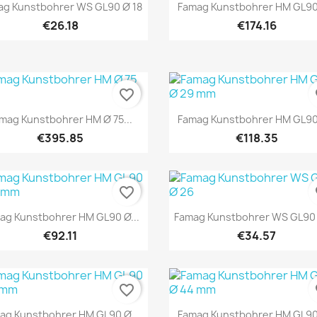
Quick view
Quick view


ag Kunstbohrer WS GL90 Ø 18
Famag Kunstbohrer HM GL90 
€26.18
€174.16
favorite_border
fa
Quick view
Quick view


mag Kunstbohrer HM Ø 75...
Famag Kunstbohrer HM GL90 
€395.85
€118.35
favorite_border
fa
Quick view
Quick view


ag Kunstbohrer HM GL90 Ø...
Famag Kunstbohrer WS GL90
€92.11
€34.57
favorite_border
fa
Quick view
Quick view


ag Kunstbohrer HM GL90 Ø...
Famag Kunstbohrer HM GL90 