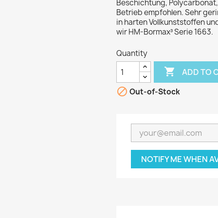
Beschichtung, Polycarbonat,
Betrieb empfohlen. Sehr geri
in harten Vollkunststoffen u
wir HM-Bormax³ Serie 1663.
Quantity

ADD TO 

Out-of-Stock
NOTIFY ME WHEN A