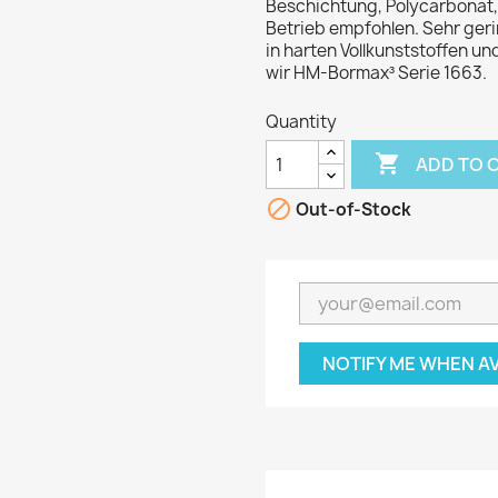
Beschichtung, Polycarbonat,
Betrieb empfohlen. Sehr geri
in harten Vollkunststoffen u
wir HM-Bormax³ Serie 1663.
Quantity

ADD TO 

Out-of-Stock
NOTIFY ME WHEN A