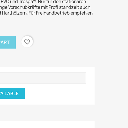
 PVC und Trespa®. Nur für den stationären
nge Vorschubkräfte mit Profi standzeit auch
nd Harthölzern. Für Freihandbetrieb empfehlen
favorite_border
CART
VAILABLE