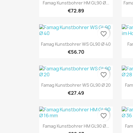
Quick view

Famag Kunstbohrer HM GL90 Ø...
Fama
€72.89
favorite_border
Quick view

Famag Kunstbohrer WS GL90 Ø 40
Fa
€56.70
favorite_border
Quick view

Famag Kunstbohrer WS GL90 Ø 20
Fam
€27.49
favorite_border
Quick view

Famag Kunstbohrer HM GL90 Ø...
Fam