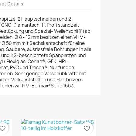
ct Details
rspitze, 2 Hauptschneiden und 2
 CNC-Diamantschliff. Profi standzeit
stückung und Spezial- Wellenschliff (ab
iden. Ø 8 - 12 mm besitzen einen VHM-
b Ø 50 mm mit Sechskantschaft für eine
. Saubere, ausrissfreie Bohrungen in alle
e und KS-beschichtete Spanplatten und
l / Plexiglas, Corian®, GFK, HPL-
nat, PVC und Trespa®. Nur für den
fohlen. Sehr geringe Vorschubkräfte mit
arten Vollkunststoffen und Harthölzern.
fehlen wir HM-Bormax³ Serie 1663.
vorite_border
favorite_border