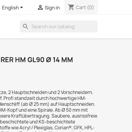
shopping_cart


Cart
(0)
English
Sign in
search
ER HM GL90 Ø 14 MM
tze, 2 Hauptschneiden und 2 Vorschneidern.
f. Profi standzeit durch hochwertige HM-
lenschliff (ab Ø 25 mm) auf Hauptschneiden.
HM-Kopf und eine Spirale. Ab Ø 50 mm mit
ssere Kraftübertragung. Saubere, ausrissfreie
r, beschichtete und KS-beschichtete
offe wie Acryl / Plexiglas, Corian®, GFK, HPL-