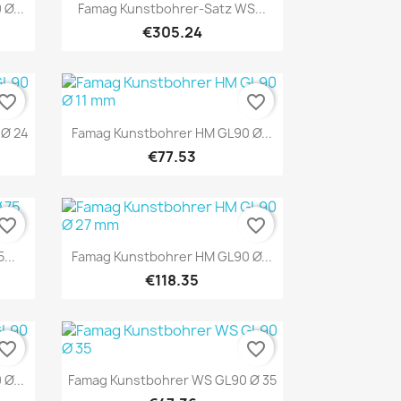
Quick view

Ø...
Famag Kunstbohrer-Satz WS...
€305.24
vorite_border
favorite_border
Quick view

 Ø 24
Famag Kunstbohrer HM GL90 Ø...
€77.53
vorite_border
favorite_border
Quick view

...
Famag Kunstbohrer HM GL90 Ø...
€118.35
vorite_border
favorite_border
Quick view

Ø...
Famag Kunstbohrer WS GL90 Ø 35