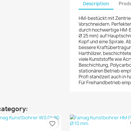
Description
Produ
HM-bestückt mit Zentrie
Vorschneidern. Perfekter
durch hochwertige HM-Be
Ø 25 mm) auf Hauptschne
Kopf und eine Spirale. A
bessere Kraftübertragung
Harthölzer, beschichtet
viele Kunststoffe wie Acry
Beschichtung, Polycarbo
stationären Betrieb emp
Profi standzeit auch in h
Für Freihandbetrieb emp
category:
favorite_border
fa