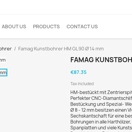
ABOUT US
PRODUCTS
CONTACT US
ohrer
Famag Kunstbohrer HM GL90 Ø 14 mm
FAMAG KUNSTBOHR
€87.35
Tax included
HM-bestückt mit Zentrierspi
Perfekter CNC-Diamantschlif
Bestückung und Spezial- Wel
Ø 8 - 12 mm besitzen einen V
Sechskantschaft für eine be
Bohrungen in alle Harthölze
Spanplatten und viele Kunstst