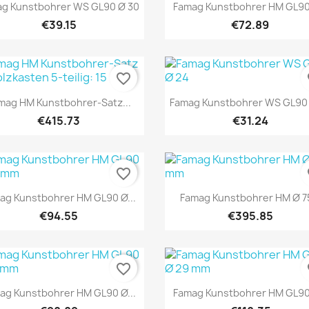
Quick view
Quick view


g Kunstbohrer WS GL90 Ø 30
Famag Kunstbohrer HM GL90 
€39.15
€72.89
favorite_border
fa
Quick view
Quick view


mag HM Kunstbohrer-Satz...
Famag Kunstbohrer WS GL90
€415.73
€31.24
favorite_border
fa
Quick view
Quick view


ag Kunstbohrer HM GL90 Ø...
Famag Kunstbohrer HM Ø 75
€94.55
€395.85
favorite_border
fa
Quick view
Quick view


ag Kunstbohrer HM GL90 Ø...
Famag Kunstbohrer HM GL90 