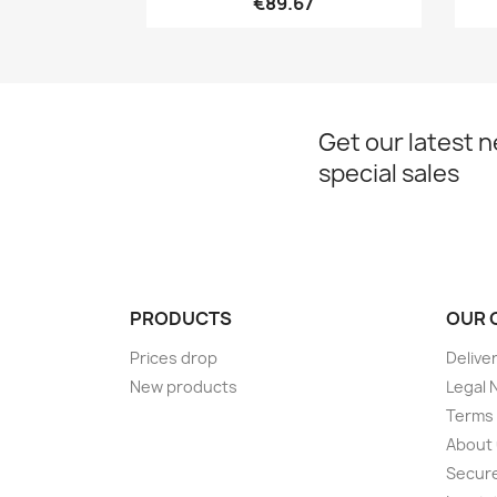
€89.67
Get our latest 
special sales
PRODUCTS
OUR 
Prices drop
Delive
New products
Legal 
Terms 
About
Secur