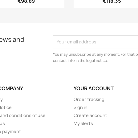
€98.89
€118.35
news and
You may unsubscribe at any moment. For that p
contact info in the legal notice.
COMPANY
YOUR ACCOUNT
ry
Order tracking
Notice
Sign in
and conditions of use
Create account
 us
My alerts
e payment