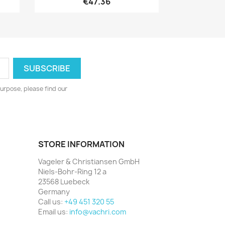
€47.36
urpose, please find our
STORE INFORMATION
Vageler & Christiansen GmbH
Niels-Bohr-Ring 12 a
23568 Luebeck
Germany
Call us:
+49 451 320 55
Email us:
info@vachri.com