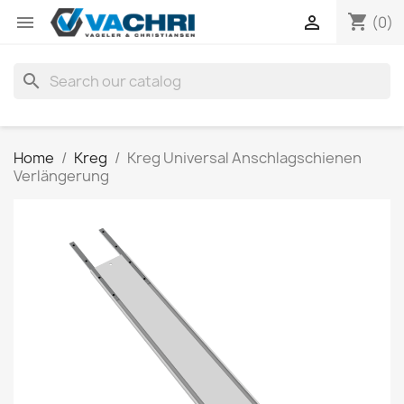
shopping_cart


(0)
search
Home
Kreg
Kreg Universal Anschlagschienen
Verlängerung