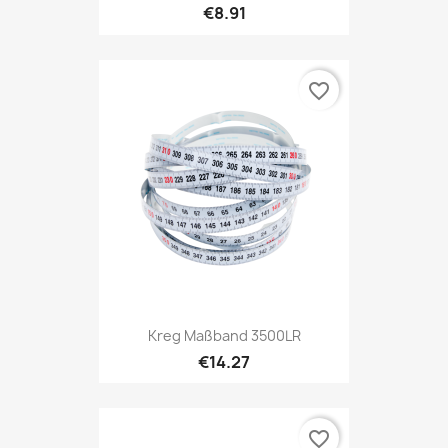
€8.91
favorite_border
Kreg Maßband 3500LR
€14.27
favorite_border