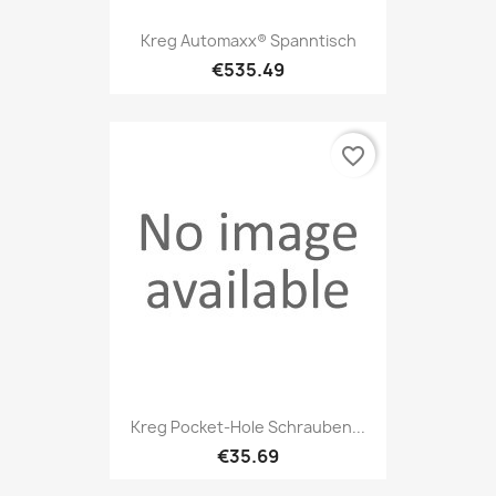
Kreg Automaxx® Spanntisch
€535.49
favorite_border
Kreg Pocket-Hole Schrauben...
€35.69