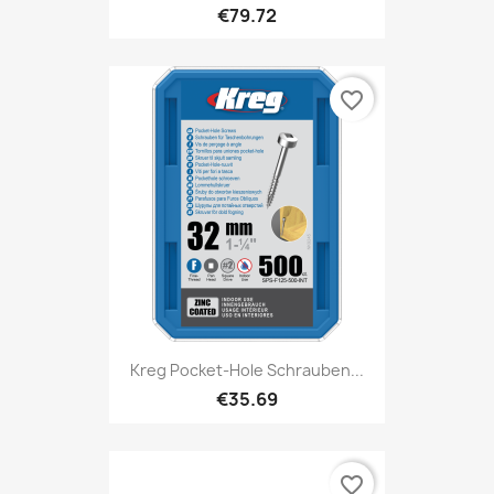
€79.72
favorite_border
Kreg Pocket-Hole Schrauben...
€35.69
favorite_border