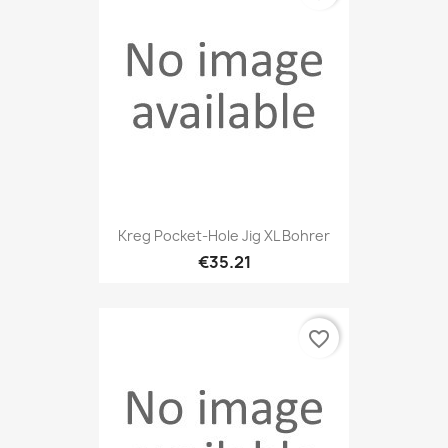
Kreg Pocket-Hole Jig XL Bohrer
€35.21
favorite_border