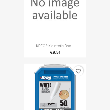
KREG® Kleinteile Box...
€9.51
favorite_border