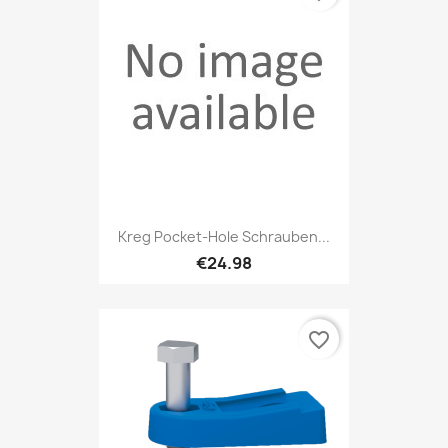
Kreg Pocket-Hole Schrauben...
€24.98
favorite_border