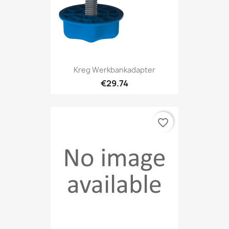
Kreg Werkbankadapter
€29.74
favorite_border