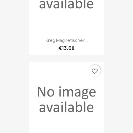
Kreg Magnetischer...
€13.08
favorite_border