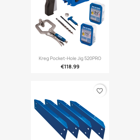
Kreg Pocket-Hole Jig 520PRO
€118.99
favorite_border