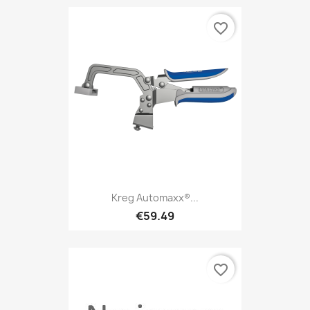
favorite_border
Kreg Automaxx®...
€59.49
favorite_border