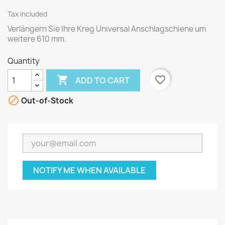
Tax included
Verlängern Sie Ihre Kreg Universal Anschlagschiene um
weitere 610 mm.
Quantity

favorite_border
ADD TO CART

Out-of-Stock
NOTIFY ME WHEN AVAILABLE