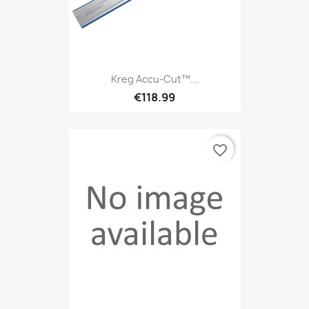
Kreg Accu-Cut™...
€118.99
favorite_border