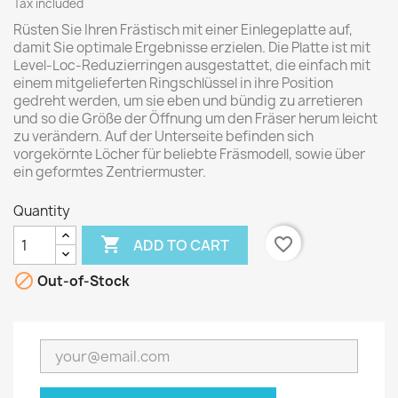
Tax included
Rüsten Sie Ihren Frästisch mit einer Einlegeplatte auf,
damit Sie optimale Ergebnisse erzielen. Die Platte ist mit
Level-Loc-Reduzierringen ausgestattet, die einfach mit
einem mitgelieferten Ringschlüssel in ihre Position
gedreht werden, um sie eben und bündig zu arretieren
und so die Größe der Öffnung um den Fräser herum leicht
zu verändern. Auf der Unterseite befinden sich
vorgekörnte Löcher für beliebte Fräsmodell, sowie über
ein geformtes Zentriermuster.
Quantity

favorite_border
ADD TO CART

Out-of-Stock