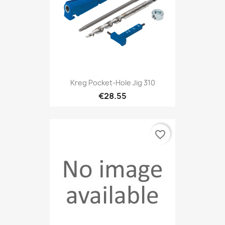
Kreg Pocket-Hole Jig 310
€28.55
favorite_border