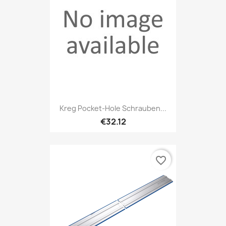
Kreg Pocket-Hole Schrauben...
€32.12
favorite_border