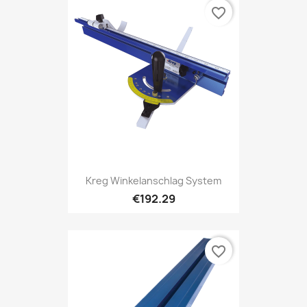
favorite_border
Kreg Winkelanschlag System
€192.29
favorite_border