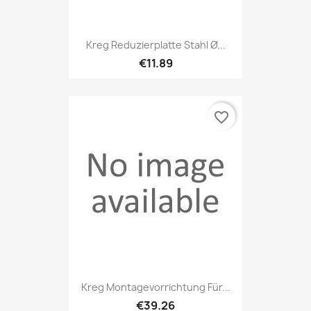
Kreg Reduzierplatte Stahl Ø...
€11.89
favorite_border
Kreg Montagevorrichtung Für...
€39.26