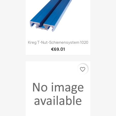
Kreg T-Nut-Schienensystem 1020
€69.01
favorite_border