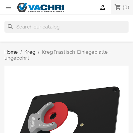
shopping_cart


(0)
search
Home
Kreg
Kreg Frästisch-Einlegeplatte -
ungebohrt