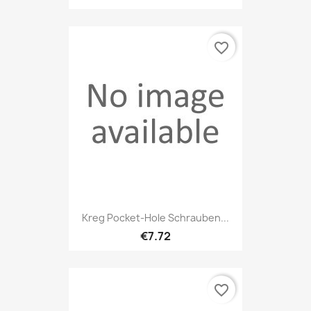
favorite_border
Kreg Pocket-Hole Schrauben...
€7.72
favorite_border