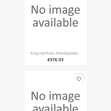
Kreg Hartholz-Arbeitsplatte...
€376.03
favorite_border