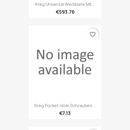
Kreg Universal Werkbank Mit...
€593.76
favorite_border
Kreg Pocket-Hole Schrauben...
€7.13