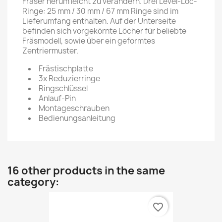
Fräser herum leicht zu verändern. Drei Level-Loc-
Ringe: 25 mm / 30 mm / 67 mm Ringe sind im
Lieferumfang enthalten. Auf der Unterseite
befinden sich vorgekörnte Löcher für beliebte
Fräsmodell, sowie über ein geformtes
Zentriermuster.
Frästischplatte
3x Reduzierringe
Ringschlüssel
Anlauf-Pin
Montageschrauben
Bedienungsanleitung
16 other products in the same
category:
favorite_border