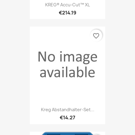
KREG® Accu-Cut™ XL
€214.19
favorite_border
Kreg Abstandhalter-Set...
€14.27