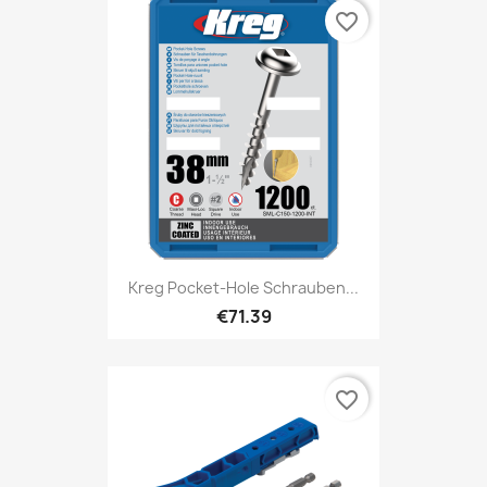
favorite_border
Kreg Pocket-Hole Schrauben...
€71.39
favorite_border