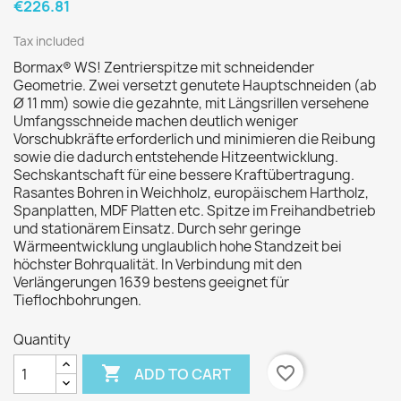
€226.81
Tax included
Bormax® WS! Zentrierspitze mit schneidender
Geometrie. Zwei versetzt genutete Hauptschneiden (ab
Ø 11 mm) sowie die gezahnte, mit Längsrillen versehene
Umfangsschneide machen deutlich weniger
Vorschubkräfte erforderlich und minimieren die Reibung
sowie die dadurch entstehende Hitzeentwicklung.
Sechskantschaft für eine bessere Kraftübertragung.
Rasantes Bohren in Weichholz, europäischem Hartholz,
Spanplatten, MDF Platten etc. Spitze im Freihandbetrieb
und stationärem Einsatz. Durch sehr geringe
Wärmeentwicklung unglaublich hohe Standzeit bei
höchster Bohrqualität. In Verbindung mit den
Verlängerungen 1639 bestens geeignet für
Tieflochbohrungen.
Quantity

favorite_border
ADD TO CART