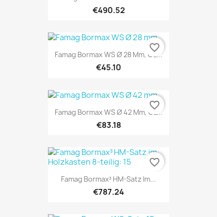
€490.52
favorite_border
Famag Bormax WS Ø 28 Mm, GL...
€45.10
favorite_border
Famag Bormax WS Ø 42 Mm, GL...
€83.18
favorite_border
Famag Bormax³ HM-Satz Im...
€787.24