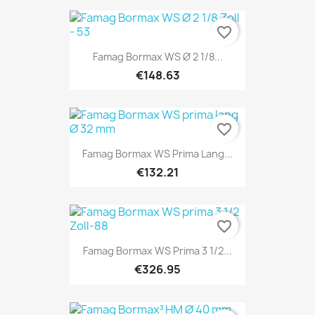
favorite_border
Famag Bormax WS Ø 2 1/8...
€148.63
favorite_border
Famag Bormax WS Prima Lang...
€132.21
favorite_border
Famag Bormax WS Prima 3 1/2...
€326.95