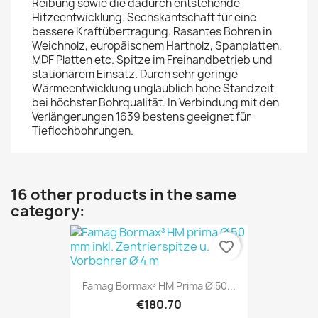
Reibung sowie die dadurch entstehende
Hitzeentwicklung. Sechskantschaft für eine
bessere Kraftübertragung. Rasantes Bohren in
Weichholz, europäischem Hartholz, Spanplatten,
MDF Platten etc. Spitze im Freihandbetrieb und
stationärem Einsatz. Durch sehr geringe
Wärmeentwicklung unglaublich hohe Standzeit
bei höchster Bohrqualität. In Verbindung mit den
Verlängerungen 1639 bestens geeignet für
Tieflochbohrungen.
16 other products in the same
category:
favorite_border
Famag Bormax³ HM Prima Ø 50...
€180.70