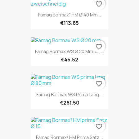
favorite_border
Famag Bormax³ HM Ø 40 Mm...
€113.65
favorite_border
Famag Bormax WS Ø 20 Mm, GL...
€45.52
favorite_border
Famag Bormax WS Prima Lang...
€261.50
favorite_border
Famag Bormax³ HM Prima Satz...