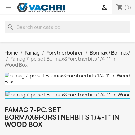
shopping_cart


(0)
search
Home
Famag
Forstnerbohrer
Bormax / Bormax³
Famag 7-pc.set Bormax&Forstnerbits 1/4-1'' in
Wood Box
FAMAG 7-PC.SET
BORMAX&FORSTNERBITS 1/4-1'' IN
WOOD BOX