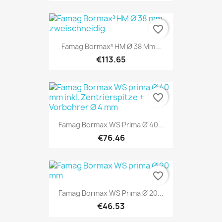
favorite_border
Famag Bormax³ HM Ø 38 Mm...
€113.65
favorite_border
Famag Bormax WS Prima Ø 40...
€76.46
favorite_border
Famag Bormax WS Prima Ø 20...
€46.53