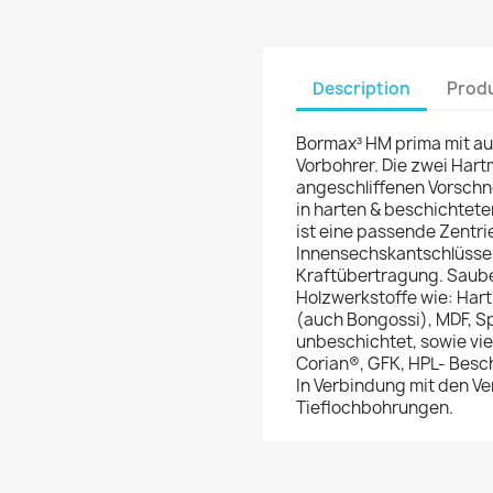
Description
Produ
Bormax³ HM prima mit au
Vorbohrer. Die zwei Har
angeschliffenen Vorschn
in harten & beschichtete
ist eine passende Zentri
Innensechskantschlüssel
Kraftübertragung. Sauber
Holzwerkstoffe wie: Har
(auch Bongossi), MDF, S
unbeschichtet, sowie viel
Corian®, GFK, HPL- Besc
In Verbindung mit den V
Tieflochbohrungen.