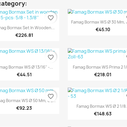
category:
favorite_border
fa
Quick view

Famag Bormax WS Ø 30 Mm, G
Quick view

ag Bormax Set In Wooden...
€45.10
€226.81
favorite_border
fa
Quick view
Quick view


mag Bormax WS Ø 13/16'' -...
Famag Bormax WS Prima 2 1/2
€44.51
€218.01
favorite_border
fa
Quick view

ag Bormax WS Ø 50 Mm, GL...
Quick view

Famag Bormax WS Ø 2 1/8.
€92.23
€148.63