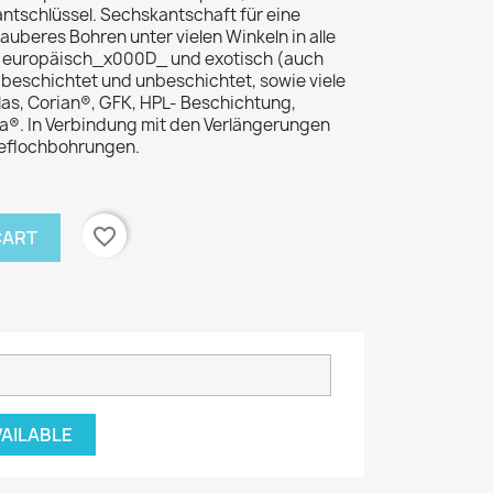
ntschlüssel. Sechskantschaft für eine
uberes Bohren unter vielen Winkeln in alle
z europäisch_x000D_ und exotisch (auch
 beschichtet und unbeschichtet, sowie viele
glas, Corian®, GFK, HPL- Beschichtung,
a®. In Verbindung mit den Verlängerungen
ieflochbohrungen.
favorite_border
CART
VAILABLE