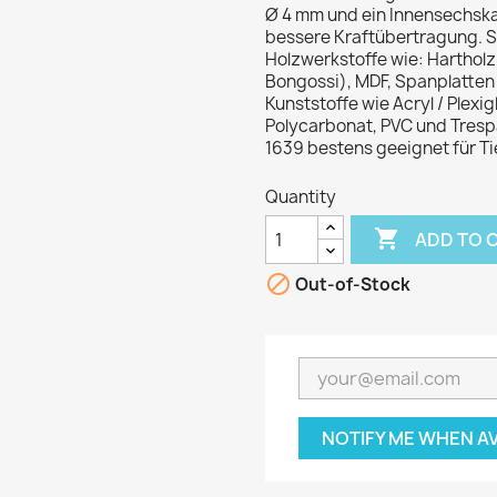
Ø 4 mm und ein Innensechska
bessere Kraftübertragung. Sa
Holzwerkstoffe wie: Harthol
Bongossi), MDF, Spanplatten
Kunststoffe wie Acryl / Plexi
Polycarbonat, PVC und Tresp
1639 bestens geeignet für T
Quantity

ADD TO 

Out-of-Stock
NOTIFY ME WHEN A