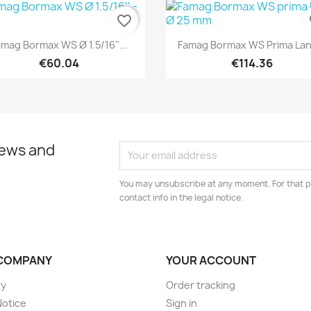
favorite_border
fa
Quick view
Quick view


mag Bormax WS Ø 1.5/16''...
Famag Bormax WS Prima Lang
€60.04
€114.36
news and
You may unsubscribe at any moment. For that p
contact info in the legal notice.
COMPANY
YOUR ACCOUNT
ry
Order tracking
Notice
Sign in