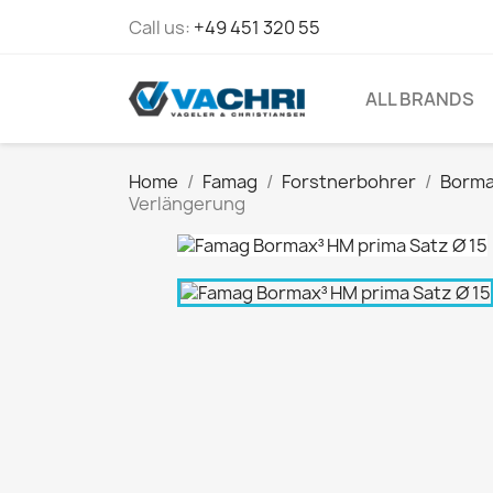
Call us:
+49 451 320 55
ALL BRANDS
Home
Famag
Forstnerbohrer
Borma
Verlängerung