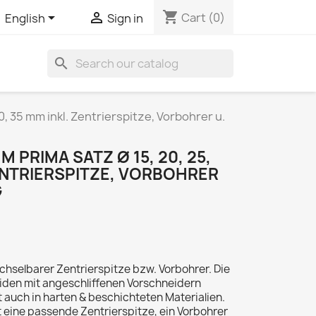
shopping_cart


Cart
(0)
English
Sign in
search
, 35 mm inkl. Zentrierspitze, Vorbohrer u.
 PRIMA SATZ Ø 15, 20, 25,
ZENTRIERSPITZE, VORBOHRER
G
hselbarer Zentrierspitze bzw. Vorbohrer. Die
den mit angeschliffenen Vorschneidern
 auch in harten & beschichteten Materialien.
t eine passende Zentrierspitze, ein Vorbohrer