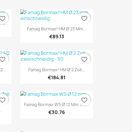
vorite_border
favorite_border
L...
Quick view

Famag Bormax³ HM Ø 23 Mm...
€89.13
vorite_border
favorite_border
Quick view

...
Famag Bormax³ HM Ø 2 Zoll...
€184.81
vorite_border
favorite_border
Quick view

Famag Bormax WS Ø 12 Mm, GL...
..
€30.76