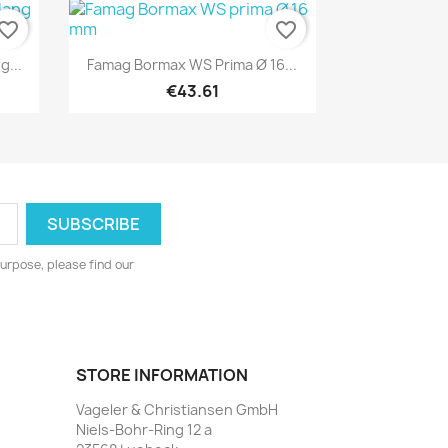
vorite_border
favorite_border
Quick view

...
Famag Bormax WS Prima Ø 16...
€43.61
urpose, please find our
STORE INFORMATION
Vageler & Christiansen GmbH
Niels-Bohr-Ring 12 a