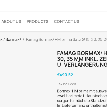
ABOUT US
PRODUCTS
CONTACT US
x / Bormax³
Famag Bormax³ HM prima Satz Ø 15, 20, 25, 30
FAMAG BORMAX³ HM
30, 35 MM INKL. 
U. VERLÄNGERUN
€490.52
Tax included
Bormax³ HM prima mit auswec
zwei Hartmetall-Hauptschnei
sorgen für höchste Standzeit
Im Lieferumfang enthalten is