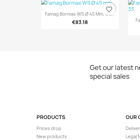
favorite_border
Quick view

Famag Bormax WS Ø 45 Mm, GL...
Fa
€83.18
Get our latest 
special sales
PRODUCTS
OUR 
Prices drop
Delive
New products
Legal 