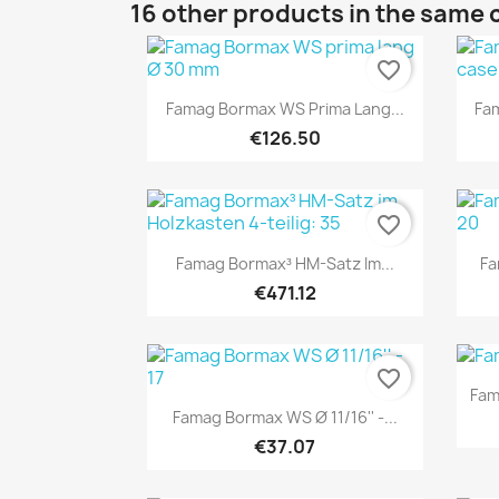
16 other products in the same 
favorite_border
Quick view

Famag Bormax WS Prima Lang...
Fam
€126.50
favorite_border
Quick view

Famag Bormax³ HM-Satz Im...
Fa
€471.12
favorite_border
Fam
Quick view

Famag Bormax WS Ø 11/16'' -...
€37.07