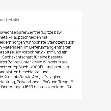
ct Details
swechselbarer Zentrierspitze bzw.
tmetall-Hauptschneiden mit
eidern sorgen für höchste Standzeit auch
n Materialien. Im Lieferumfang enthalten
erspitze, ein Vorbohrer Ø 4 mm und ein
. Sechskantschaft für eine bessere
es Bohren unter vielen Winkeln in alle
tholz europäisch_x000D_ und exotisch
panplatten beschichtet und
e Kunststoffe wie Acryl / Plexiglas,
hichtung, Polycarbonat, PVC und Trespa®.
erlängerungen 1639 bestens geeignet für