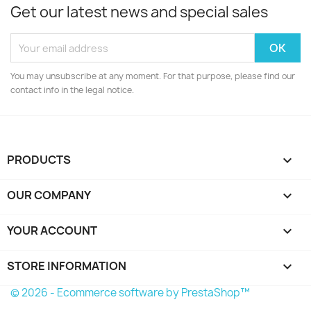
Get our latest news and special sales
You may unsubscribe at any moment. For that purpose, please find our
contact info in the legal notice.
PRODUCTS

OUR COMPANY

YOUR ACCOUNT

STORE INFORMATION
keyboard_arrow_down
© 2026 - Ecommerce software by PrestaShop™