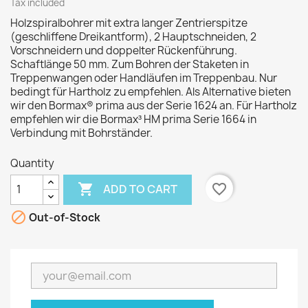
Tax included
Holzspiralbohrer mit extra langer Zentrierspitze
(geschliffene Dreikantform), 2 Hauptschneiden, 2
Vorschneidern und doppelter Rückenführung.
Schaftlänge 50 mm. Zum Bohren der Staketen in
Treppenwangen oder Handläufen im Treppenbau. Nur
bedingt für Hartholz zu empfehlen. Als Alternative bieten
wir den Bormax® prima aus der Serie 1624 an. Für Hartholz
empfehlen wir die Bormax³ HM prima Serie 1664 in
Verbindung mit Bohrständer.
Quantity

favorite_border
ADD TO CART

Out-of-Stock