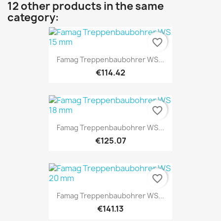
12 other products in the same
category:
favorite_border
Famag Treppenbaubohrer WS...
€114.42
favorite_border
Famag Treppenbaubohrer WS...
€125.07
favorite_border
Famag Treppenbaubohrer WS...
€141.13