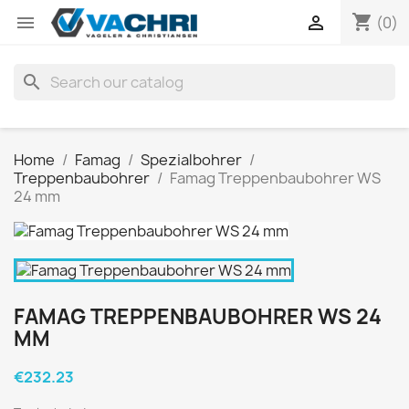
shopping_cart


(0)
search
Home
Famag
Spezialbohrer
Treppenbaubohrer
Famag Treppenbaubohrer WS
24 mm
FAMAG TREPPENBAUBOHRER WS 24
MM
€232.23