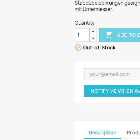
Stabdübelbohrungen geeignet
mit Untermesser.
Quantity

ADD TO 

Out-of-Stock
NOTIFY ME WHEN A
Description
Produ