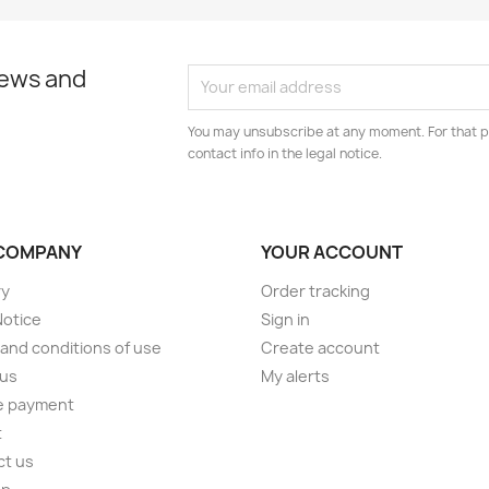
news and
You may unsubscribe at any moment. For that p
contact info in the legal notice.
COMPANY
YOUR ACCOUNT
ry
Order tracking
Notice
Sign in
and conditions of use
Create account
 us
My alerts
e payment
t
ct us