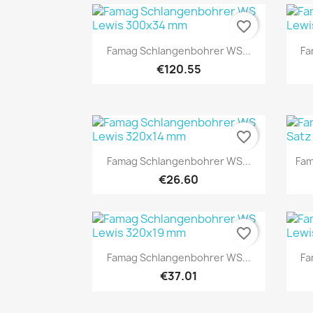
favorite_border
Quick view

Famag Schlangenbohrer WS...
Fa
€120.55
favorite_border
Quick view

Famag Schlangenbohrer WS...
Fam
€26.60
favorite_border
Quick view

Famag Schlangenbohrer WS...
Fa
€37.01