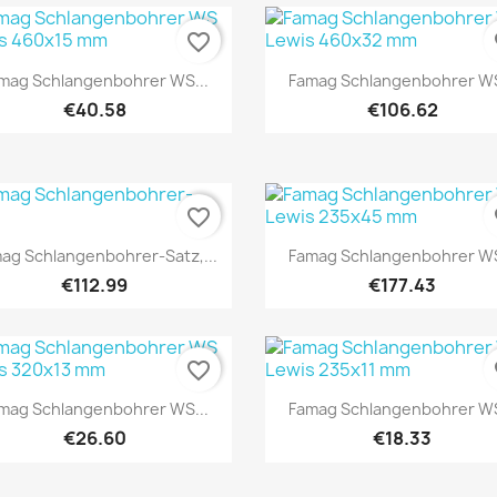
favorite_border
fa
Quick view
Quick view


mag Schlangenbohrer WS...
Famag Schlangenbohrer WS
€40.58
€106.62
favorite_border
fa
Quick view
Quick view


ag Schlangenbohrer-Satz,...
Famag Schlangenbohrer WS
€112.99
€177.43
favorite_border
fa
Quick view
Quick view


mag Schlangenbohrer WS...
Famag Schlangenbohrer WS
€26.60
€18.33