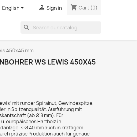
shopping_cart


Cart
(0)
English
Sign in
search
wis 450x45 mm
NBOHRER WS LEWIS 450X45
wis″ mit runder Spiralnut, Gewindespitze,
r in Spitzenqualität. Ausführung mit
kantschaft (ab Ø 8 mm). Für
u. europäisches Hartholz in
anlage. < Ø 40 mm auch in kräftigem
urch präzise Produktion auch für genaue