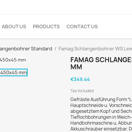
ABOUT US
PRODUCTS
CONTACT US
langenbohrer Standard
Famag Schlangenbohrer WS Le
FAMAG SCHLANGE
MM
€349.44
Tax included
Gefräste Ausführung Form ″Le
Hauptschneide u. Vorschneide
abgesetztem Kopf und Sechs
Tieflochbohrungen in Weich- 
Handbohrmaschine u. Abbund
Akkuschrauber einsetzbar. D