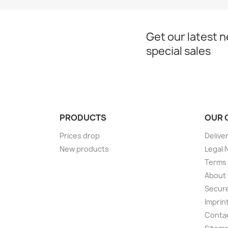
Get our latest 
special sales
PRODUCTS
OUR 
Prices drop
Delive
New products
Legal 
Terms 
About
Secur
Imprin
Conta