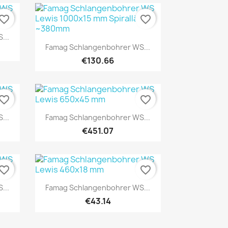
vorite_border
favorite_border
...
Quick view

Famag Schlangenbohrer WS...
€130.66
vorite_border
favorite_border
Quick view

...
Famag Schlangenbohrer WS...
€451.07
vorite_border
favorite_border
Quick view

...
Famag Schlangenbohrer WS...
€43.14