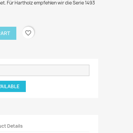
. Für Hartholz empfehlen wir die Serie 1493
favorite_border
CART
VAILABLE
ct Details