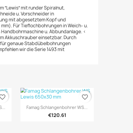
 ″Lewis″ mit runder Spiralnut,
neide u. Vorschneider in
rung mit abgesetztem Kopf und
 mm). Für Tieflochbohrungen in Weich- u.
in Handbohrmaschine u. Abbundanlage. <
em Akkuschrauber einsetzbar. Durch
h für genaue Stabdübelbohrungen
mpfehlen wir die Serie 1493 mit
vorite_border
favorite_border
Quick view

...
Famag Schlangenbohrer WS...
€120.61