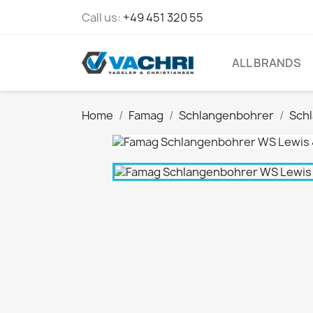
Call us:
+49 451 320 55
ALL BRANDS
Home
Famag
Schlangenbohrer
Sch