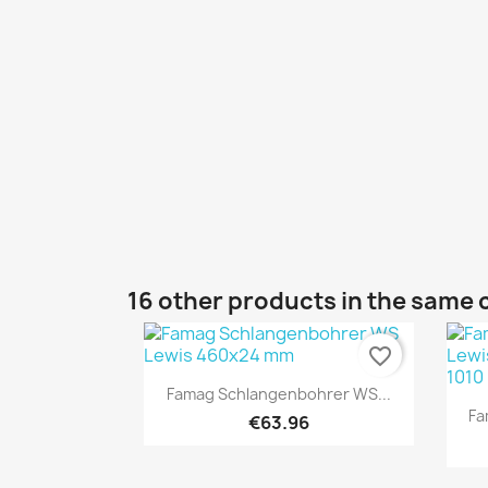
16 other products in the same 
favorite_border
Quick view

Famag Schlangenbohrer WS...
Fa
€63.96