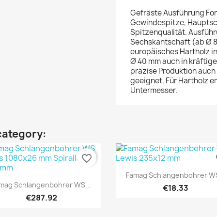
Gefräste Ausführung Form
Gewindespitze, Hauptsch
Spitzenqualität. Ausfüh
Sechskantschaft (ab Ø 8
europäisches Hartholz 
Ø 40 mm auch in kräftig
präzise Produktion auc
geeignet. Für Hartholz e
Untermesser.
category:
favorite_border
fa
Quick view

Famag Schlangenbohrer WS
Quick view

mag Schlangenbohrer WS...
€18.33
€287.92