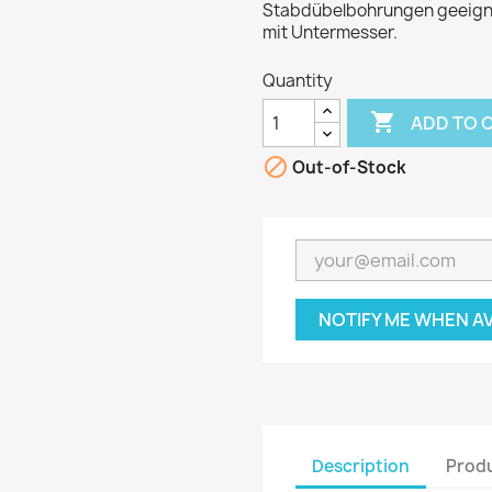
Stabdübelbohrungen geeignet
mit Untermesser.
Quantity

ADD TO 

Out-of-Stock
NOTIFY ME WHEN A
Description
Produ