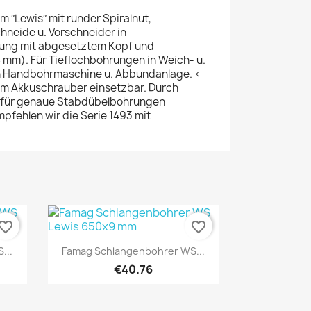
 ″Lewis″ mit runder Spiralnut,
neide u. Vorschneider in
rung mit abgesetztem Kopf und
 mm). Für Tieflochbohrungen in Weich- u.
in Handbohrmaschine u. Abbundanlage. <
em Akkuschrauber einsetzbar. Durch
h für genaue Stabdübelbohrungen
mpfehlen wir die Serie 1493 mit
vorite_border
favorite_border
Quick view

...
Famag Schlangenbohrer WS...
€40.76