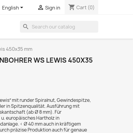
shopping_cart


Cart
(0)
English
Sign in
search
wis 450x35 mm
NBOHRER WS LEWIS 450X35
wis″ mit runder Spiralnut, Gewindespitze,
r in Spitzenqualität. Ausführung mit
kantschaft (ab Ø 8 mm). Für
u. europäisches Hartholz in
anlage. < Ø 40 mm auch in kräftigem
urch präzise Produktion auch für genaue