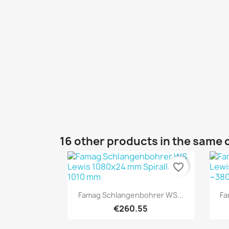
16 other products in the same 
favorite_border
Quick view

Famag Schlangenbohrer WS...
Fa
€260.55