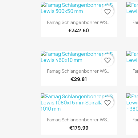
favorite_border
Quick view

Famag Schlangenbohrer WS...
Fa
€342.60
favorite_border
Quick view

Famag Schlangenbohrer WS...
Fa
€29.81
favorite_border
Quick view

Famag Schlangenbohrer WS...
Fa
€179.99