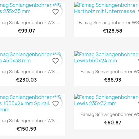
favorite_border
fa
Quick view
Quick view


mag Schlangenbohrer WS...
Famag Schlangenbohrer WS F
€99.07
€128.58
favorite_border
fa
Quick view
Quick view


mag Schlangenbohrer WS...
Famag Schlangenbohrer WS
€230.03
€86.93
favorite_border
fa
Quick view

Famag Schlangenbohrer WS
Quick view

mag Schlangenbohrer WS...
€60.87
€150.59