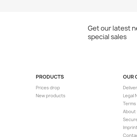
Get our latest 
special sales
PRODUCTS
OUR 
Prices drop
Delive
New products
Legal 
Terms 
About
Secur
Imprin
Conta