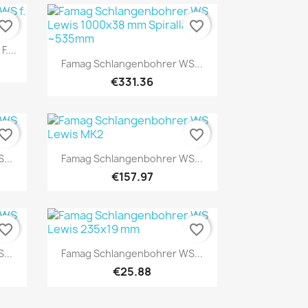
vorite_border
favorite_border
....
Quick view

Famag Schlangenbohrer WS...
€331.36
vorite_border
favorite_border
Quick view

...
Famag Schlangenbohrer WS...
€157.97
vorite_border
favorite_border
Quick view

...
Famag Schlangenbohrer WS...
€25.88