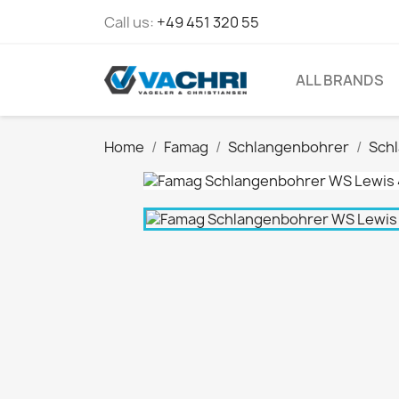
Call us:
+49 451 320 55
ALL BRANDS
Home
Famag
Schlangenbohrer
Sch