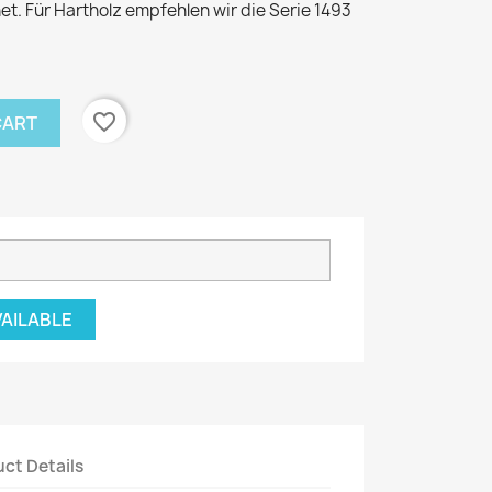
. Für Hartholz empfehlen wir die Serie 1493
favorite_border
CART
VAILABLE
ct Details