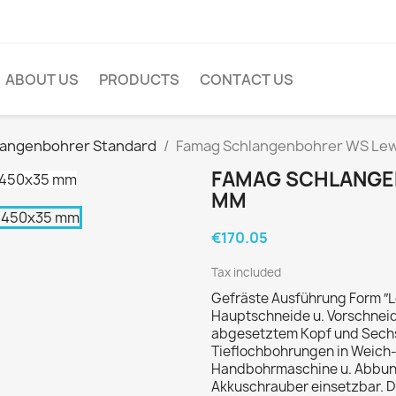
ABOUT US
PRODUCTS
CONTACT US
langenbohrer Standard
Famag Schlangenbohrer WS Le
FAMAG SCHLANGE
MM
€170.05
Tax included
Gefräste Ausführung Form ″Le
Hauptschneide u. Vorschneide
abgesetztem Kopf und Sechs
Tieflochbohrungen in Weich- 
Handbohrmaschine u. Abbund
Akkuschrauber einsetzbar. D