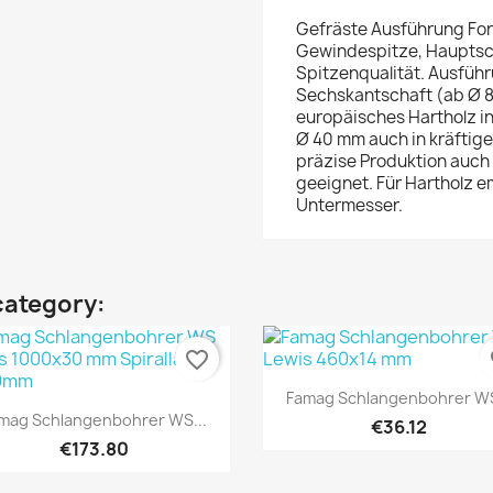
Gefräste Ausführung Form
Gewindespitze, Hauptsch
Spitzenqualität. Ausfüh
Sechskantschaft (ab Ø 8
europäisches Hartholz 
Ø 40 mm auch in kräftig
präzise Produktion auc
geeignet. Für Hartholz e
Untermesser.
category:
favorite_border
fa
Quick view

Famag Schlangenbohrer WS
Quick view

mag Schlangenbohrer WS...
€36.12
€173.80