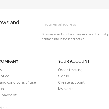
news and
You may unsubscribe at any moment. For that p
contact info in the legal notice.
COMPANY
YOUR ACCOUNT
ry
Order tracking
Notice
Sign in
and conditions of use
Create account
 us
My alerts
e payment
t
ct us