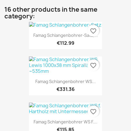
16 other products in the same
category:
favorite_border
Famag Schlangenbohrer-Satz,...
€112.99
favorite_border
Famag Schlangenbohrer WS...
€331.36
favorite_border
Famag Schlangenbohrer WS F....
€115.85