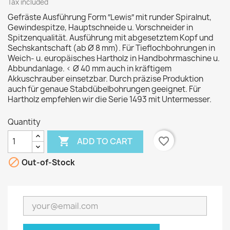
Tax included
Gefräste Ausführung Form ″Lewis″ mit runder Spiralnut,
Gewindespitze, Hauptschneide u. Vorschneider in
Spitzenqualität. Ausführung mit abgesetztem Kopf und
Sechskantschaft (ab Ø 8 mm). Für Tieflochbohrungen in
Weich- u. europäisches Hartholz in Handbohrmaschine u.
Abbundanlage. < Ø 40 mm auch in kräftigem
Akkuschrauber einsetzbar. Durch präzise Produktion
auch für genaue Stabdübelbohrungen geeignet. Für
Hartholz empfehlen wir die Serie 1493 mit Untermesser.
Quantity

favorite_border
ADD TO CART

Out-of-Stock