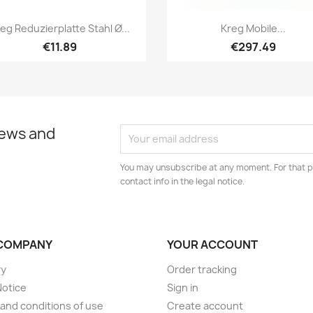
Quick view
Quick view


eg Reduzierplatte Stahl Ø...
Kreg Mobile...
€11.89
€297.49
news and
You may unsubscribe at any moment. For that p
contact info in the legal notice.
COMPANY
YOUR ACCOUNT
ry
Order tracking
Notice
Sign in
and conditions of use
Create account