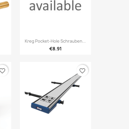
Quick view

Kreg Pocket-Hole Schrauben...
€8.91
vorite_border
favorite_border