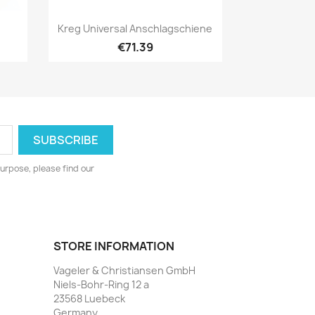
Quick view

Kreg Universal Anschlagschiene
€71.39
urpose, please find our
STORE INFORMATION
Vageler & Christiansen GmbH
Niels-Bohr-Ring 12 a
23568 Luebeck
Germany