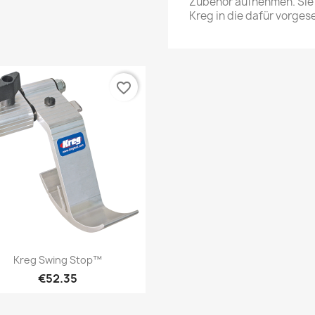
Zubehör aufnehmen. Sie
Kreg in die dafür vorges
favorite_border
Quick view

Kreg Swing Stop™
€52.35