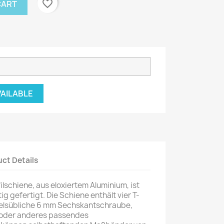
favorite_border
CART
VAILABLE
ct Details
lschiene, aus eloxiertem Aluminium, ist
g gefertigt. Die Schiene enthält vier T-
delsübliche 6 mm Sechskantschraube,
oder anderes passendes