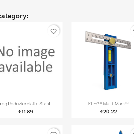
category:
favorite_border
fa
Quick view
Quick view


reg Reduzierplatte Stahl...
KREG® Multi-Mark™
€11.89
€20.22