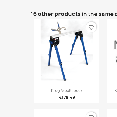
16 other products in the same 
favorite_border
Quick view

Kreg Arbeitsbock
K
€178.49