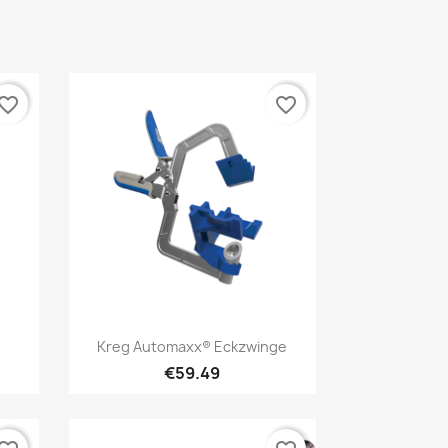
vorite_border
favorite_border
Quick view

Kreg Automaxx® Eckzwinge
€59.49