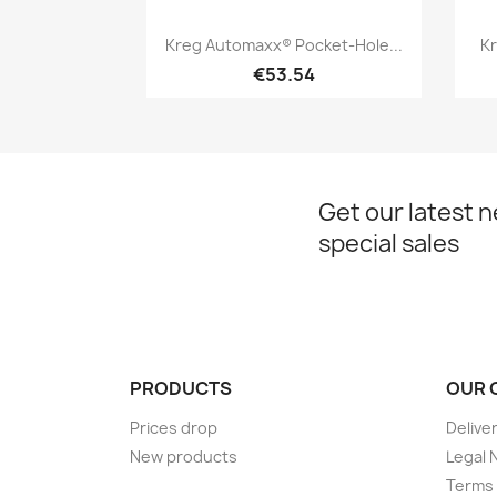
Quick view

Kreg Automaxx® Pocket-Hole...
Kr
€53.54
Get our latest 
special sales
PRODUCTS
OUR 
Prices drop
Delive
New products
Legal 
Terms 