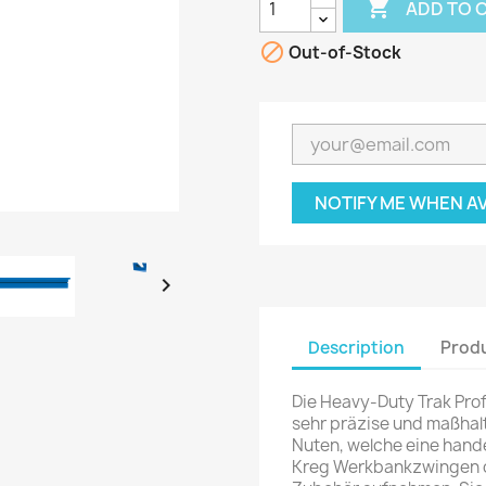

ADD TO 

Out-of-Stock
NOTIFY ME WHEN A

Description
Produ
Die Heavy-Duty Trak Profi
sehr präzise und maßhalti
Nuten, welche eine han
Kreg Werkbankzwingen 