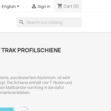
shopping_cart


Cart
(0)
English
Sign in
search
 TRAK PROFILSCHIENE
iene, aus eloxiertem Aluminium, ist sehr
igt. Die Schiene enthält vier T-Nuten und
en Maßbänder von Kreg in die dafür
rseite einkleben.