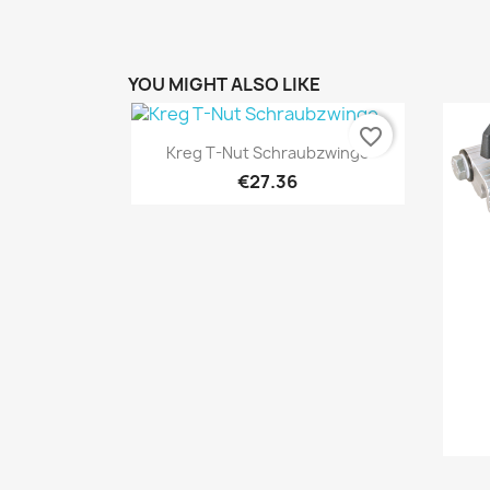
YOU MIGHT ALSO LIKE
favorite_border
Quick view

Kreg T-Nut Schraubzwinge
€27.36