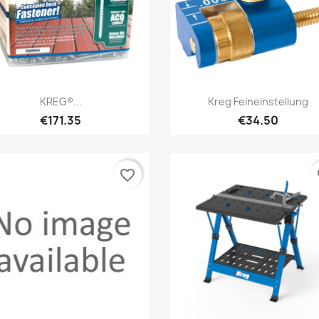
Quick view
Quick view


KREG®...
Kreg Feineinstellung
€171.35
€34.50
favorite_border
fa