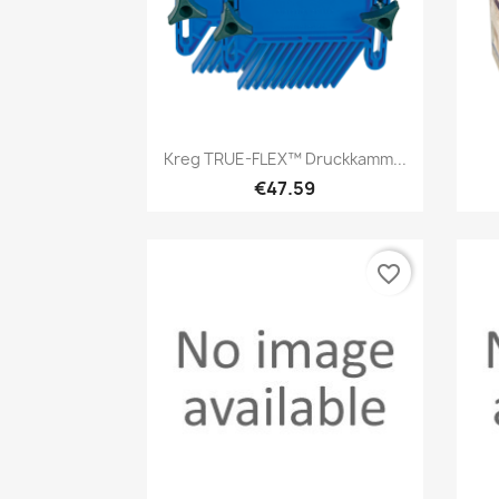
Quick view

Kreg TRUE-FLEX™ Druckkamm...
€47.59
favorite_border