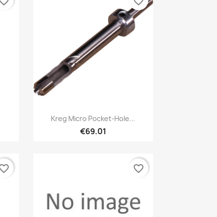
vorite_border
favorite_border
Quick view

Kreg Micro Pocket-Hole...
€69.01
vorite_border
favorite_border