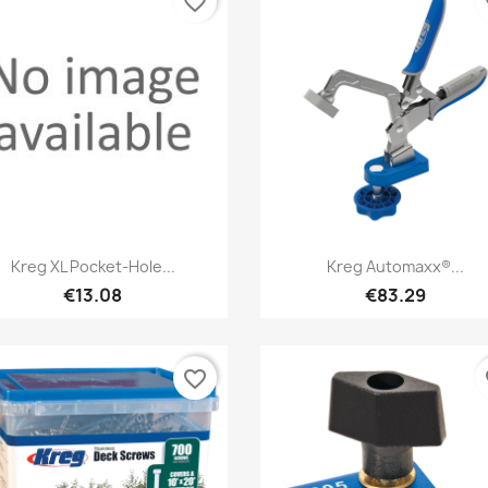
favorite_border
fa
Quick view
Quick view


Kreg XL Pocket-Hole...
Kreg Automaxx®...
€13.08
€83.29
favorite_border
fa