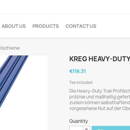
ABOUT US
PRODUCTS
CONTACT US
ilschiene
KREG HEAVY-DUTY
€116.31
Tax included
Die Heavy-Duty Trak Profilsch
präzise und maßhaltig gefert
zudem können selbsthaftend
vorgesehene Nut auf der Obe
Quantity