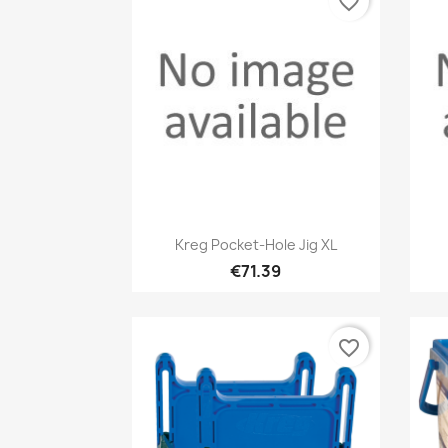
favorite_border
Quick view

Kreg Pocket-Hole Jig XL
€71.39
favorite_border