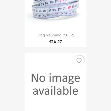
Kreg Maßband 3500RL
€14.27
favorite_border