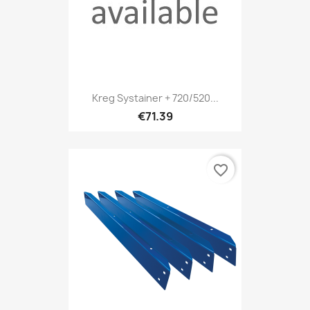
Kreg Systainer + 720/520...
€71.39
favorite_border