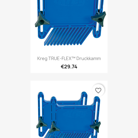
Kreg TRUE-FLEX™ Druckkamm
€29.74
favorite_border