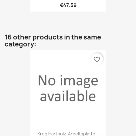
€47.59
16 other products in the same
category:
favorite_border
Kreg Hartholz-Arbeitsplatte...