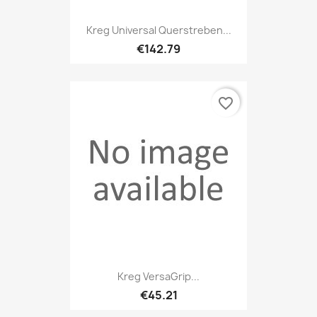
Kreg Universal Querstreben...
€142.79
favorite_border
Kreg VersaGrip...
€45.21