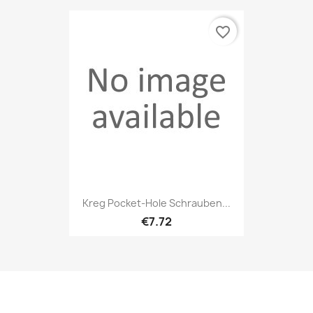
favorite_border
Kreg Pocket-Hole Schrauben...
€7.72