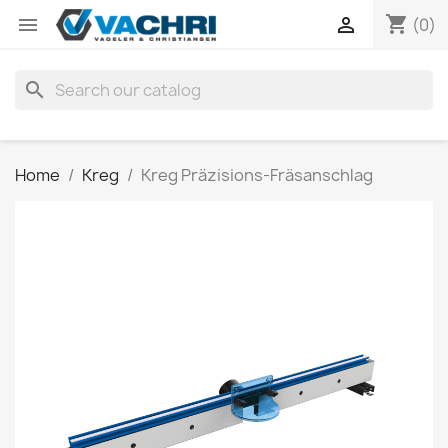
shopping_cart


(0)
search
Home
Kreg
Kreg Präzisions-Fräsanschlag