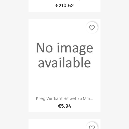
€210.62
favorite_border
Kreg Vierkant Bit Set 76 Mm...
€5.94
favorite_border