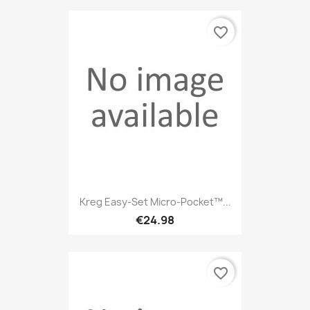
favorite_border
Kreg Easy-Set Micro-Pocket™...
€24.98
favorite_border