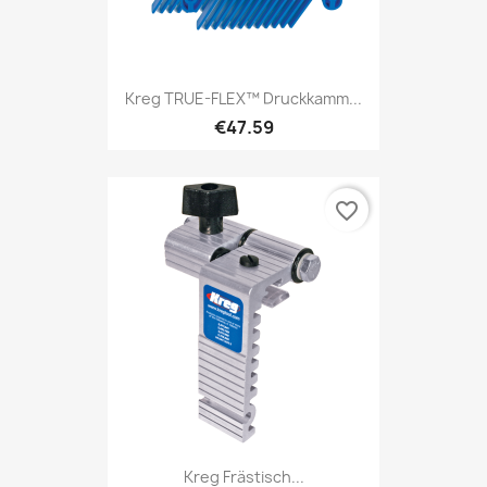
Kreg TRUE-FLEX™ Druckkamm...
€47.59
favorite_border
Kreg Frästisch...