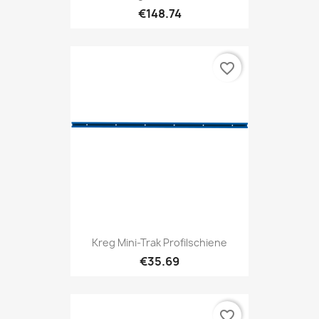
€148.74
favorite_border
Kreg Mini-Trak Profilschiene
€35.69
favorite_border