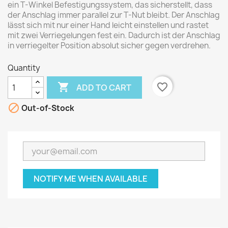
ein T-Winkel Befestigungssystem, das sicherstellt, dass
der Anschlag immer parallel zur T-Nut bleibt. Der Anschlag
lässt sich mit nur einer Hand leicht einstellen und rastet
mit zwei Verriegelungen fest ein. Dadurch ist der Anschlag
in verriegelter Position absolut sicher gegen verdrehen.
Quantity

favorite_border
ADD TO CART

Out-of-Stock
NOTIFY ME WHEN AVAILABLE