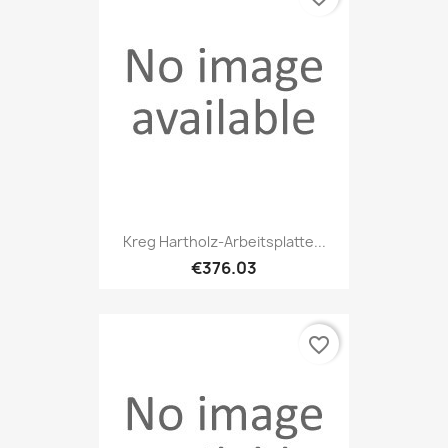
Kreg Hartholz-Arbeitsplatte...
€376.03
favorite_border