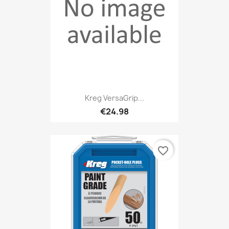
Kreg VersaGrip...
€24.98
favorite_border