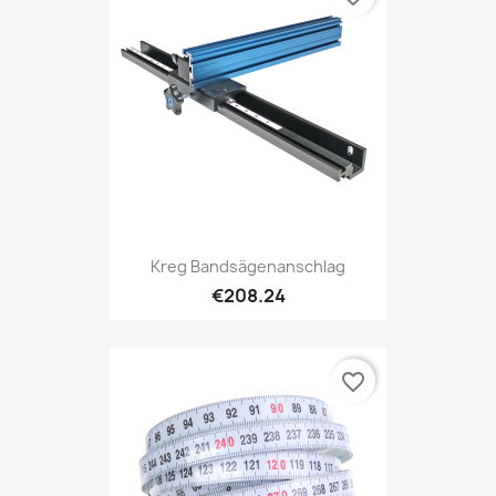
Kreg Bandsägenanschlag
€208.24
favorite_border