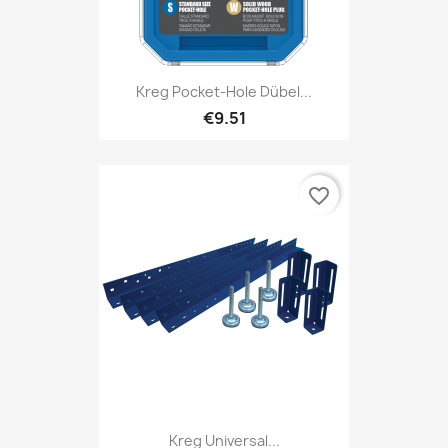
Kreg Pocket-Hole Dübel...
€9.51
favorite_border
Kreg Universal...