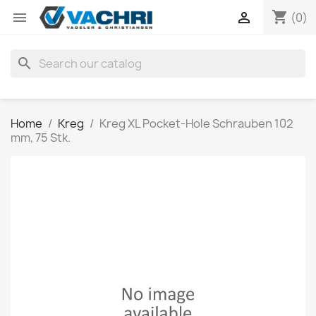
shopping_cart


(0)
search
Home
Kreg
Kreg XL Pocket-Hole Schrauben 102
mm, 75 Stk.