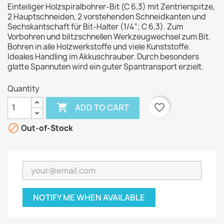
Einteiliger Holzspiralbohrer-Bit (C 6,3) mit Zentrierspitze,
2 Hauptschneiden, 2 vorstehenden Schneidkanten und
Sechskantschaft für Bit-Halter (1/4“; C 6,3). Zum
Vorbohren und blitzschnellen Werkzeugwechsel zum Bit.
Bohren in alle Holzwerkstoffe und viele Kunststoffe.
Ideales Handling im Akkuschrauber. Durch besonders
glatte Spannuten wird ein guter Spantransport erzielt.
Quantity

favorite_border
ADD TO CART

Out-of-Stock
NOTIFY ME WHEN AVAILABLE