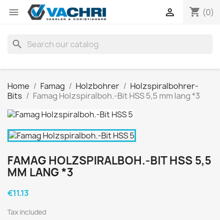
shopping_cart


(0)
search
Home
Famag
Holzbohrer
Holzspiralbohrer-
Bits
Famag Holzspiralboh.-Bit HSS 5,5 mm lang *3
FAMAG HOLZSPIRALBOH.-BIT HSS 5,5
MM LANG *3
€11.13
Tax included