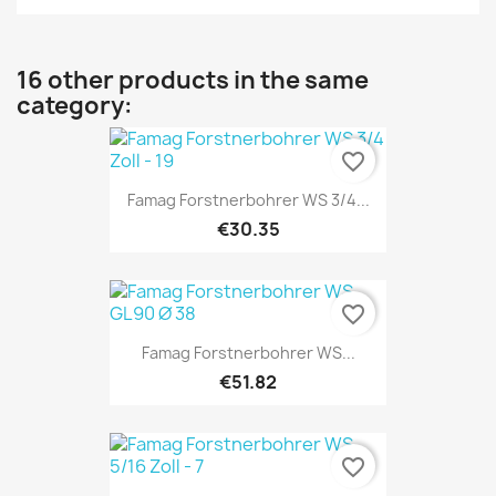
16 other products in the same
category:
favorite_border
Famag Forstnerbohrer WS 3/4...
€30.35
favorite_border
Famag Forstnerbohrer WS...
€51.82
favorite_border