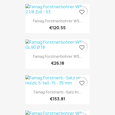
favorite_border
Famag Forstnerbohrer WS...
€120.55
favorite_border
Famag Forstnerbohrer WS...
€26.18
favorite_border
Famag Forstnerb.-Satz Im...
€153.81