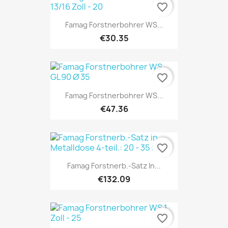
favorite_border
Famag Forstnerbohrer WS...
€30.35
favorite_border
Famag Forstnerbohrer WS...
€47.36
favorite_border
Famag Forstnerb.-Satz In...
€132.09
favorite_border