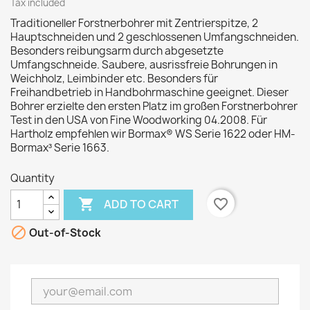
Tax included
Traditioneller Forstnerbohrer mit Zentrierspitze, 2
Hauptschneiden und 2 geschlossenen Umfangschneiden.
Besonders reibungsarm durch abgesetzte
Umfangschneide. Saubere, ausrissfreie Bohrungen in
Weichholz, Leimbinder etc. Besonders für
Freihandbetrieb in Handbohrmaschine geeignet. Dieser
Bohrer erzielte den ersten Platz im großen Forstnerbohrer
Test in den USA von Fine Woodworking 04.2008. Für
Hartholz empfehlen wir Bormax® WS Serie 1622 oder HM-
Bormax³ Serie 1663.
Quantity

favorite_border
ADD TO CART

Out-of-Stock