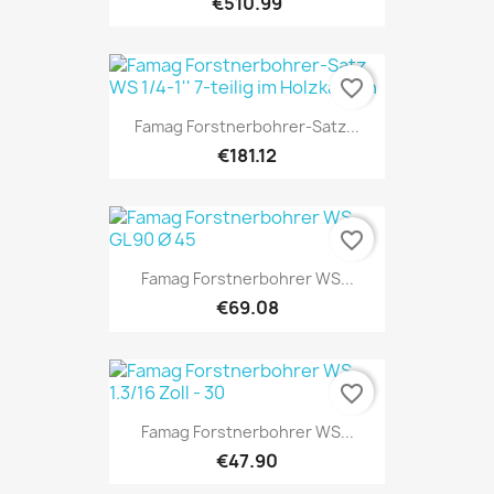
€510.99
favorite_border
Famag Forstnerbohrer-Satz...
€181.12
favorite_border
Famag Forstnerbohrer WS...
€69.08
favorite_border
Famag Forstnerbohrer WS...
€47.90