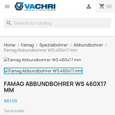
shopping_cart


(0)
search
Home
Famag
Spezialbohrer
Abbundbohrer
Famag Abbundbohrer WS 460x17 mm
FAMAG ABBUNDBOHRER WS 460X17
MM
€61.05
Tax included