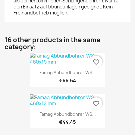
als bei herkömmlichen Schlangenbohrern. Nur für
den Einsatz auf bbundanlagen geeignet. Kein
Freihandbetrieb möglich.
16 other products in the same
category:
favorite_border
Famag Abbundbohrer WS...
€66.64
favorite_border
Famag Abbundbohrer WS...
€44.45