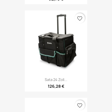
favorite_border
Sata 24 Zoll...
126,28 €
favorite_border