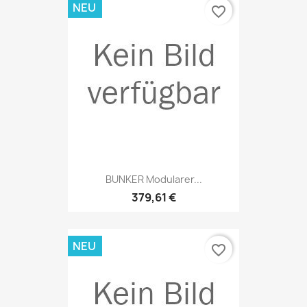
NEU
favorite_border
BUNKER Modularer...
379,61 €
NEU
favorite_border