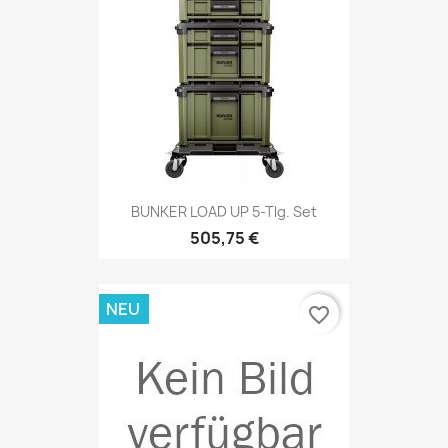
BUNKER LOAD UP 5-Tlg. Set
505,75 €
NEU
favorite_border