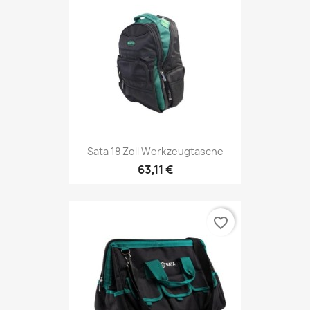
Sata 18 Zoll Werkzeugtasche
63,11 €
favorite_border