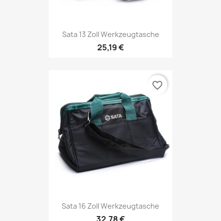
Sata 13 Zoll Werkzeugtasche
25,19 €
favorite_border
Sata 16 Zoll Werkzeugtasche
32,78 €