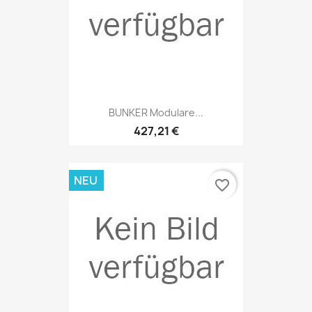
BUNKER Modulare...
427,21 €
NEU
favorite_border