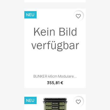
NEU
favorite_border
BUNKER 46cm Modulare...
355,81 €
NEU
favorite_border