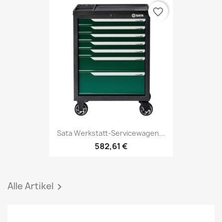
favorite_border
Sata Werkstatt-Servicewagen...
582,61 €
Alle Artikel
