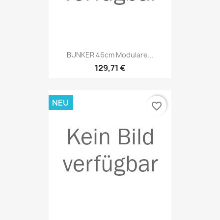
BUNKER 46cm Modulare...
129,71 €
NEU
favorite_border