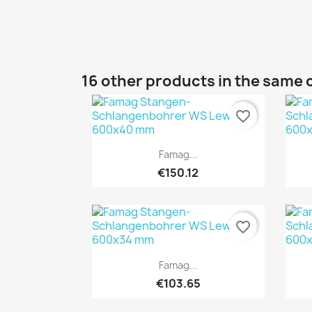
16 other products in the same 
favorite_border
Quick view

Famag...
€150.12
favorite_border
Quick view

Famag...
€103.65