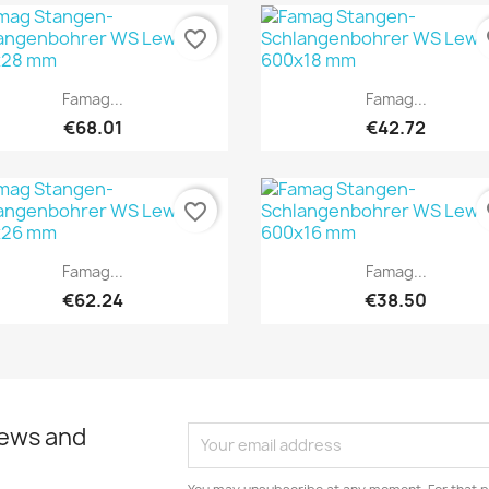
favorite_border
fa
Quick view
Quick view


Famag...
Famag...
€68.01
€42.72
favorite_border
fa
Quick view
Quick view


Famag...
Famag...
€62.24
€38.50
news and