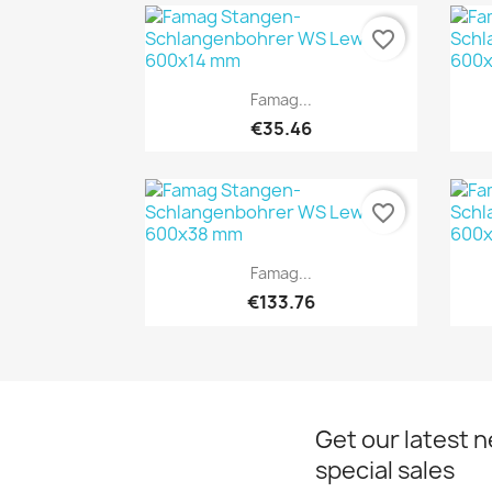
favorite_border
Quick view

Famag...
€35.46
favorite_border
Quick view

Famag...
€133.76
Get our latest 
special sales