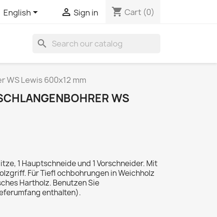
shopping_cart


Cart
(0)
English
Sign in
search
r WS Lewis 600x12 mm
SCHLANGENBOHRER WS
tze, 1 Hauptschneide und 1 Vorschneider. Mit
lzgriff. Für Tiefl ochbohrungen in Weichholz
sches Hartholz. Benutzen Sie
ieferumfang enthalten).