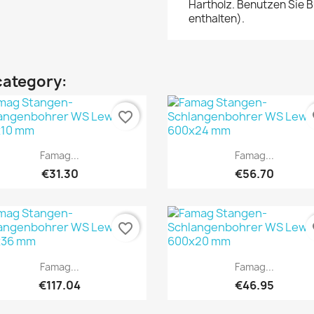
Hartholz. Benutzen Sie B
enthalten).
category:
favorite_border
fa
Quick view
Quick view


Famag...
Famag...
€31.30
€56.70
favorite_border
fa
Quick view
Quick view


Famag...
Famag...
€117.04
€46.95