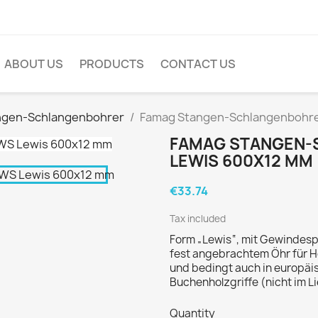
ABOUT US
PRODUCTS
CONTACT US
ngen-Schlangenbohrer
Famag Stangen-Schlangenbohre
FAMAG STANGEN-
LEWIS 600X12 MM
€33.74
Tax included
Form „Lewis“, mit Gewindespi
fest angebrachtem Öhr für Ho
und bedingt auch in europäi
Buchenholzgriffe (nicht im L
Quantity