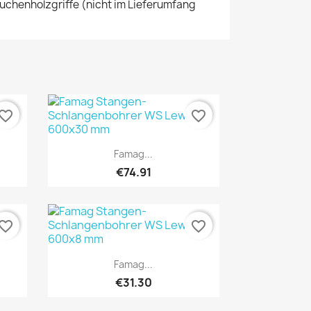
uchenholzgriffe (nicht im Lieferumfang
vorite_border
favorite_border
Quick view

Famag...
€74.91
vorite_border
favorite_border
Quick view

Famag...
€31.30