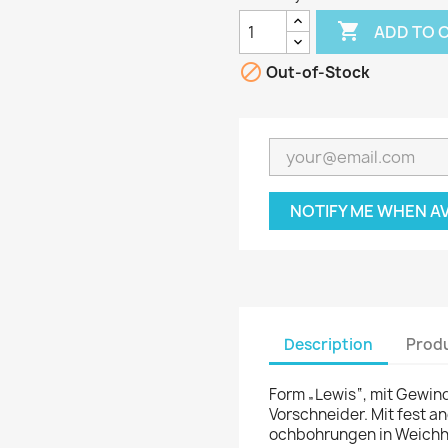

ADD TO 

Out-of-Stock
NOTIFY ME WHEN A
Description
Produ
Form „Lewis“, mit Gewin
Vorschneider. Mit fest an
ochbohrungen in Weichho