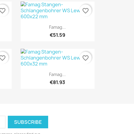
vorite_border
favorite_border
Quick view

Famag...
€51.59
vorite_border
favorite_border
Quick view

Famag...
€81.93