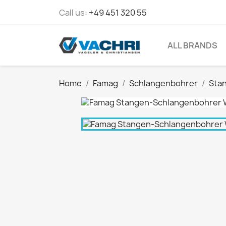
Call us:
+49 451 320 55
ALL BRANDS
Home
Famag
Schlangenbohrer
Sta