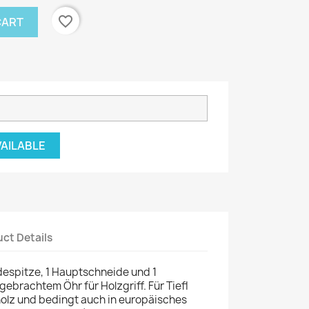
favorite_border
CART
VAILABLE
ct Details
despitze, 1 Hauptschneide und 1
gebrachtem Öhr für Holzgriff. Für Tiefl
lz und bedingt auch in europäisches