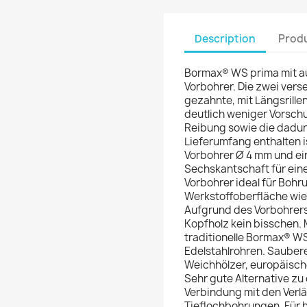
Description
Produ
Bormax® WS prima mit a
Vorbohrer. Die zwei ver
gezahnte, mit Längsrill
deutlich weniger Vorschu
Reibung sowie die dadur
Lieferumfang enthalten i
Vorbohrer Ø 4 mm und ei
Sechskantschaft für ein
Vorbohrer ideal für Bohr
Werkstoffoberfläche wie
Aufgrund des Vorbohrers 
Kopfholz kein bisschen. 
traditionelle Bormax® WS
Edelstahlrohren. Sauberes
Weichhölzer, europäisch
Sehr gute Alternative z
Verbindung mit den Verl
Tieflochbohrungen. Für h