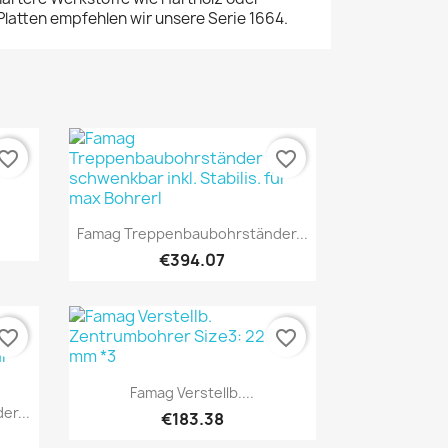
latten empfehlen wir unsere Serie 1664.
vorite_border
favorite_border
Quick view

Famag Treppenbaubohrständer...
€394.07
vorite_border
favorite_border
Quick view

Famag Verstellb....
r...
€183.38