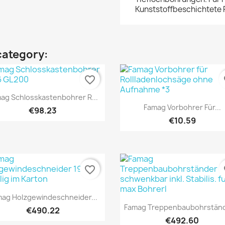
Kunststoffbeschichtete P
category:
favorite_border
fa
Quick view

ag Schlosskastenbohrer R...
Quick view

Famag Vorbohrer Für...
€98.23
€10.59
favorite_border
fa
Quick view

ag Holzgewindeschneider...
Quick view

Famag Treppenbaubohrstände
€490.22
€492.60