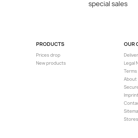
special sales
PRODUCTS
OUR 
Prices drop
Delive
New products
Legal 
Terms 
About
Secur
Imprin
Conta
Sitem
Store