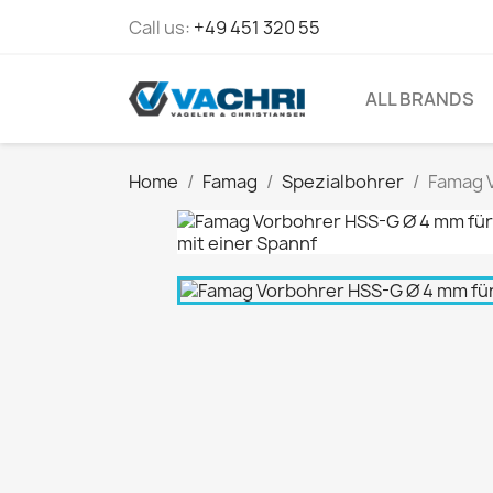
Call us:
+49 451 320 55
ALL BRANDS
Home
Famag
Spezialbohrer
Famag V