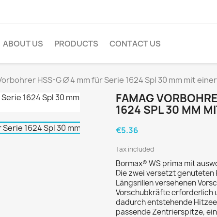
ABOUT US
PRODUCTS
CONTACT US
orbohrer HSS-G Ø 4 mm für Serie 1624 Spl 30 mm mit eine
FAMAG VORBOHRER
1624 SPL 30 MM M
€5.36
Tax included
Bormax® WS prima mit auswec
Die zwei versetzt genuteten
Längsrillen versehenen Vors
Vorschubkräfte erforderlich 
dadurch entstehende Hitzeen
passende Zentrierspitze, ei