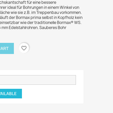
chskantschaft für eine bessere
rer ideal für Bohrungen in einem Winkel von
fläche wie sie z.B. im Treppenbau vorkommen.
äuft der Bormax prima selbst in Kopfholz kein
 einsetzbar wie der traditionelle Bormax® WS.
16 mm Edelstahlrohren. Sauberes Bohr
favorite_border
CART
VAILABLE