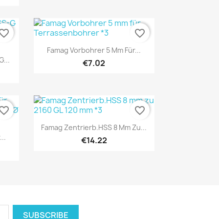
vorite_border
favorite_border
Quick view

Famag Vorbohrer 5 Mm Für...
...
€7.02
vorite_border
favorite_border
Quick view

Famag Zentrierb.HSS 8 Mm Zu...
..
€14.22