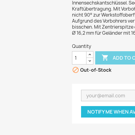
Innensechskantschlüssel. Se
Kraftübertragung. Mit Vorboh
nicht 90° zur Werkstoffober
Aufgrund des Vorbohrers verl
bisschen. Mit Zentrierspitze
Ø 16,2 mm für Geländer mit 
Quantity

ADD TO 

Out-of-Stock
NOTIFY ME WHEN A