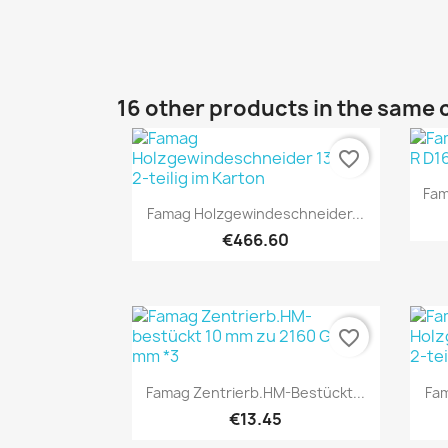
16 other products in the same 
favorite_border
Fam
Quick view

Famag Holzgewindeschneider...
€466.60
favorite_border
Quick view

Famag Zentrierb.HM-Bestückt...
Fam
€13.45