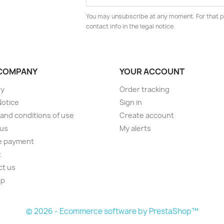
You may unsubscribe at any moment. For that p
contact info in the legal notice.
COMPANY
YOUR ACCOUNT
ry
Order tracking
Notice
Sign in
and conditions of use
Create account
 us
My alerts
e payment
t
ct us
ap
s
© 2026 - Ecommerce software by PrestaShop™