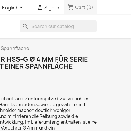
shopping_cart


Cart
(0)
English
Sign in
search
r Spannfläche
 HSS-G Ø 4 MM FÜR SERIE
IT EINER SPANNFLÄCHE
hselbarer Zentrierspitze bzw. Vorbohrer.
 Hauptschneiden sowie die gezahnte, mit
chneider machen deutlich weniger
und minimieren die Reibung sowie die
twicklung. Im Lieferumfang enthalten ist eine
n Vorbohrer Ø 4 mm und ein