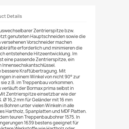
ct Details
uswechselbarer Zentrierspitze bzw.
setzt genuteten Hauptschneiden sowie die
en versehenen Vorschneider machen
bkräfte erforderlich und minimieren die
ch entstehende Hitzeentwicklung. Im
st eine passende Zentrierspitze, ein
n Innensechskantschlüssel.
e bessere Kraftübertragung. Mit
ungen in einem Winkel von nicht 90° zur
 sie z.B. im Treppenbau vorkommen.
verläuft der Bormax prima selbst in
Mit Zentrierspitze einsetzbar wie der
. Ø 16,2 mm für Geländer mit 16 mm
 Bohren unter vielen Winkeln in alle
es Hartholz, Spanplatten und MDF Platten.
u dem teuren Treppenbaubohrer 1575. In
ängerungen 1639 bestens geeignet für
ärtere Werkstoffe wie Hartholz oder