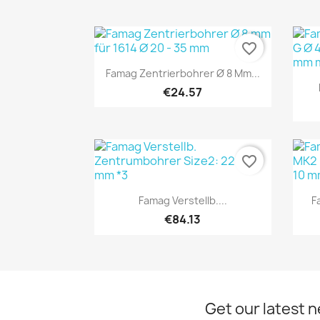
favorite_border
Quick view

Famag Zentrierbohrer Ø 8 Mm...
€24.57
favorite_border
Quick view

Famag Verstellb....
F
€84.13
Get our latest 