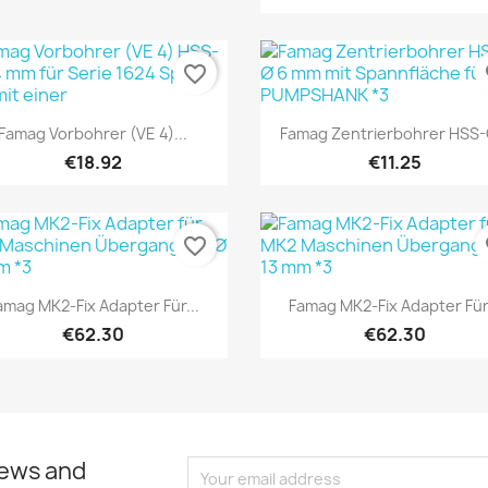
favorite_border
fa
Quick view
Quick view


Famag Vorbohrer (VE 4)...
Famag Zentrierbohrer HSS-G
€18.92
€11.25
favorite_border
fa
Quick view
Quick view


amag MK2-Fix Adapter Für...
Famag MK2-Fix Adapter Für.
€62.30
€62.30
news and